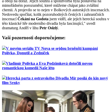
a obojí na doraz. Jejich souhra a spolutvorba byla postavena na
mimořádném porozumění, které můžeme chápat jako zvláštní
chemii. A projevilo se to nejen v Bolkových autorských inscenacích.
Nedovedu spočítat, kolik pozoruhodných českých i zahraničních
inscenací
Čekání na Godota
jsem viděl, ale jejich herecká souhra v
této klasické hře moderního divadla byla fascinující," uvedl
dramaturg Anděl v lihu
Petr Oslzlý
.
Vaší pozornosti doporučujeme:
V novém seriálu TV Nova se sejdou brněnští kumpáni
Polívka, Donutil a Zedníček
Vladimír Polívka a Eva Podzimková dotočili novou
romantickou komedii Naše léto
Herecká parta z ostravského Divadla Mír posílá do kin nový
film Srnky