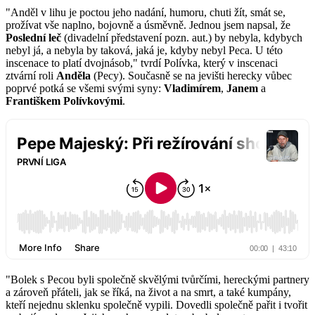
"Anděl v lihu je poctou jeho nadání, humoru, chuti žít, smát se,
prožívat vše naplno, bojovně a úsměvně. Jednou jsem napsal, že
Poslední leč
(divadelní představení pozn. aut.) by nebyla, kdybych
nebyl já, a nebyla by taková, jaká je, kdyby nebyl Peca. U této
inscenace to platí dvojnásob," tvrdí Polívka, který v inscenaci
ztvární roli
Anděla
(Pecy). Současně se na jevišti herecky vůbec
poprvé potká se všemi svými syny:
Vladimírem
,
Janem
a
Františkem Polívkovými
.
"Bolek s Pecou byli společně skvělými tvůrčími, hereckými partnery
a zároveň přáteli, jak se říká, na život a na smrt, a také kumpány,
kteří nejednu sklenku společně vypili. Dovedli společně pařit i tvořit