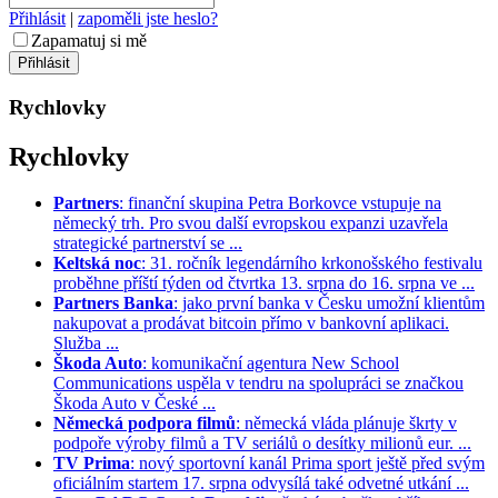
Přihlásit
|
zapoměli jste heslo?
Zapamatuj si mě
Rychlovky
Rychlovky
Partners
: finanční skupina Petra Borkovce vstupuje na
německý trh. Pro svou další evropskou expanzi uzavřela
strategické partnerství se ...
Keltská noc
: 31. ročník legendárního krkonošského festivalu
proběhne příští týden od čtvrtka 13. srpna do 16. srpna ve ...
Partners Banka
: jako první banka v Česku umožní klientům
nakupovat a prodávat bitcoin přímo v bankovní aplikaci.
Služba ...
Škoda Auto
: komunikační agentura New School
Communications uspěla v tendru na spolupráci se značkou
Škoda Auto v České ...
Německá podpora filmů
: německá vláda plánuje škrty v
podpoře výroby filmů a TV seriálů o desítky milionů eur. ...
TV Prima
: nový sportovní kanál Prima sport ještě před svým
oficiálním startem 17. srpna odvysílá také odvetné utkání ...