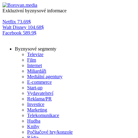
Exkluzivní byznysové informace
Netflix
73.69
$
Walt Disney
104.68
$
Facebook
589.9
$
Byznysové segmenty
Televize
Film
Internet
Miliardáři
Mediální agentury
E-commerce
Start-up
Vydavatelství
Reklama/PR
Investice
Marketing
Telekomunikace
Hudba
Knihy
Počítačové hry/konzole
Rádia