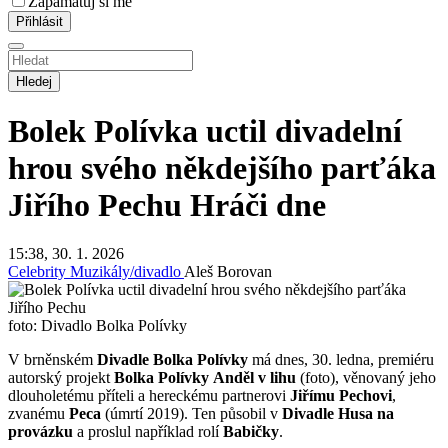
Zapamatuj si mě
Hledej
Bolek Polívka uctil divadelní
hrou svého někdejšího parťáka
Jiřího Pechu
Hráči dne
15:38, 30. 1. 2026
Celebrity
Muzikály/divadlo
Aleš Borovan
foto: Divadlo Bolka Polívky
V brněnském
Divadle Bolka Polívky
má dnes, 30. ledna, premiéru
autorský projekt
Bolka Polívky
Anděl v lihu
(foto), věnovaný jeho
dlouholetému příteli a hereckému partnerovi
Jiřímu Pechovi
,
zvanému
Peca
(úmrtí 2019). Ten působil v
Divadle Husa na
provázku
a proslul například rolí
Babičky
.