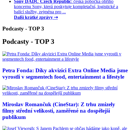
Sony DADC Czech Republic
: česká pobočka obřího
koncernu Sony, která poskytuje kompletační, logistické a
balící služby, zejména pro ...
Další krátké zprávy ⇢
Podcasty - TOP 3
Podcasty - TOP 3
Petra Fonda: Díky akvizici Extra Online Media jsme
vyrostli v segmentech food, entertainment a lifestyle
Miroslav Romančuk (CineStar): Z trhu zmizely
filmy střední velikosti, zaměřené na dospělejší
publikum