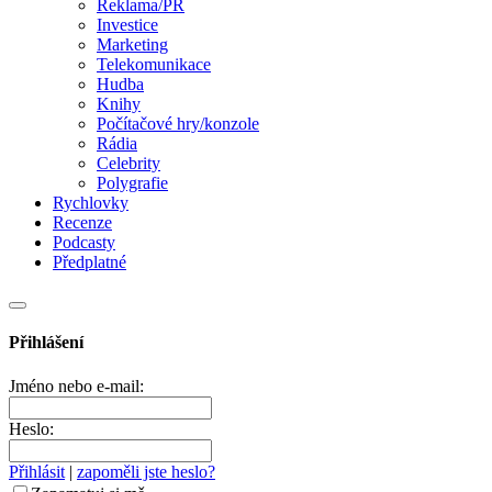
Reklama/PR
Investice
Marketing
Telekomunikace
Hudba
Knihy
Počítačové hry/konzole
Rádia
Celebrity
Polygrafie
Rychlovky
Recenze
Podcasty
Předplatné
Přihlášení
Jméno nebo e-mail:
Heslo:
Přihlásit
|
zapoměli jste heslo?