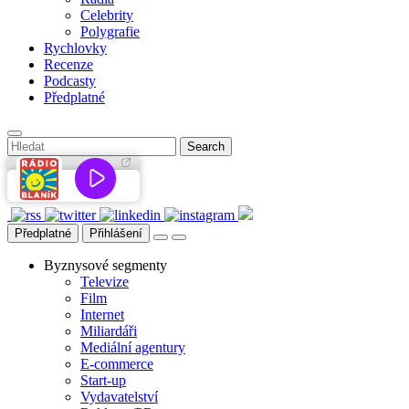
Celebrity
Polygrafie
Rychlovky
Recenze
Podcasty
Předplatné
Předplatné
Přihlášení
Byznysové segmenty
Televize
Film
Internet
Miliardáři
Mediální agentury
E-commerce
Start-up
Vydavatelství