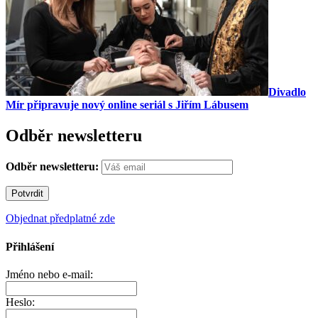
Divadlo
Mír připravuje nový online seriál s Jiřím Lábusem
Odběr newsletteru
Odběr newsletteru:
Objednat předplatné zde
Přihlášení
Jméno nebo e-mail:
Heslo: