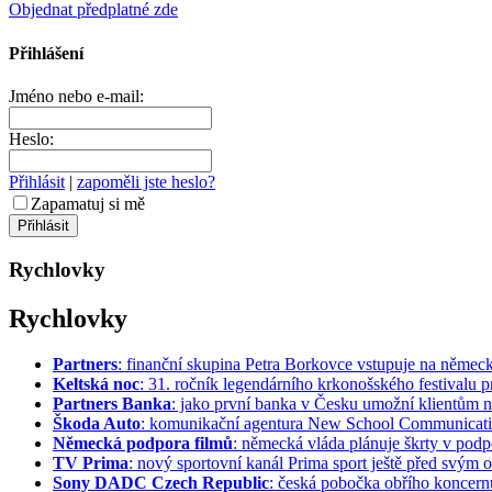
Objednat předplatné zde
Přihlášení
Jméno nebo e-mail:
Heslo:
Přihlásit
|
zapoměli jste heslo?
Zapamatuj si mě
Rychlovky
Rychlovky
Partners
: finanční skupina Petra Borkovce vstupuje na německý 
Keltská noc
: 31. ročník legendárního krkonošského festivalu pr
Partners Banka
: jako první banka v Česku umožní klientům na
Škoda Auto
: komunikační agentura New School Communication
Německá podpora filmů
: německá vláda plánuje škrty v podpo
TV Prima
: nový sportovní kanál Prima sport ještě před svým of
Sony DADC Czech Republic
: česká pobočka obřího koncernu 