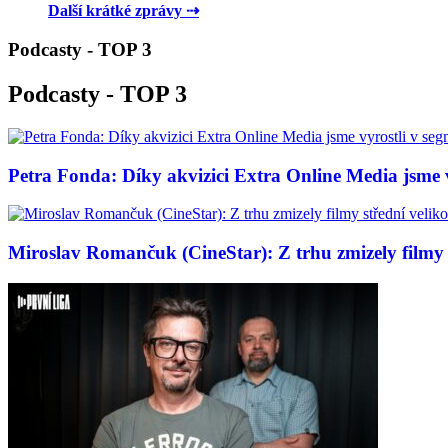
Další krátké zprávy ⇢
Podcasty - TOP 3
Podcasty - TOP 3
Petra Fonda: Díky akvizici Extra Online Media jsme vy
Miroslav Romančuk (CineStar): Z trhu zmizely filmy s