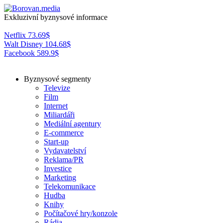
Exkluzivní byznysové informace
Netflix
73.69
$
Walt Disney
104.68
$
Facebook
589.9
$
Byznysové segmenty
Televize
Film
Internet
Miliardáři
Mediální agentury
E-commerce
Start-up
Vydavatelství
Reklama/PR
Investice
Marketing
Telekomunikace
Hudba
Knihy
Počítačové hry/konzole
Rádia