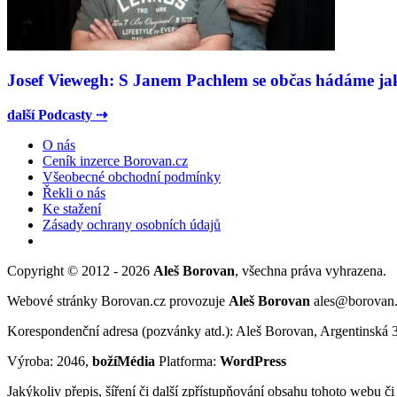
Josef Viewegh: S Janem Pachlem se občas hádáme jako
další Podcasty ⇢
O nás
Ceník inzerce Borovan.cz
Všeobecné obchodní podmínky
Řekli o nás
Ke stažení
Zásady ochrany osobních údajů
Copyright © 2012 - 2026
Aleš Borovan
, všechna práva vyhrazena.
Webové stránky Borovan.cz provozuje
Aleš Borovan
ales@borovan
Korespondenční adresa (pozvánky atd.): Aleš Borovan, Argentinská 
Výroba: 2046,
božíMédia
Platforma:
WordPress
Jakýkoliv přepis, šíření či další zpřístupňování obsahu tohoto webu č