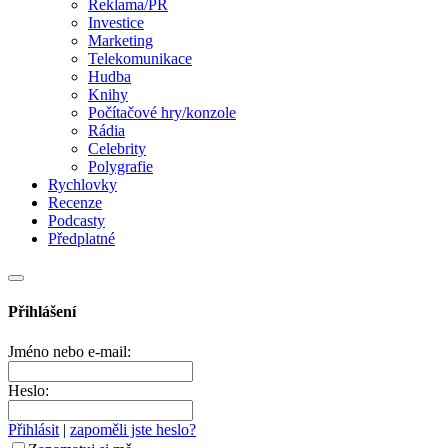
Reklama/PR
Investice
Marketing
Telekomunikace
Hudba
Knihy
Počítačové hry/konzole
Rádia
Celebrity
Polygrafie
Rychlovky
Recenze
Podcasty
Předplatné
Přihlášení
Jméno nebo e-mail:
Heslo:
Přihlásit
|
zapoměli jste heslo?