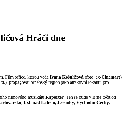
ličová
Hráči dne
em
. Film office, kterou vede
Ivana Košuličová
(foto; ex-
Cinemart
),
), propagovat brněnský region jako atraktivní lokalitu pro
erního filmového muzikálu
Raportér
. Ten se bude v Brně točit od
arlovarsko
,
Ústí nad Labem
,
Jeseníky
,
Východní Čechy
,