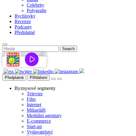
Celebrity
Polygrafie
Rychlovky
Recenze
Podcasty
Předplatné
Předplatné
Přihlášení
Byznysové segmenty
Televize
Film
Internet
Miliardáři
Mediální agentury
E-commerce
Start-up
Vydavatelství