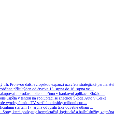
trh. Pro svou další evropskou expanzi uzavřela strategické partnerství 
oběhne příští týden od čtvrtka 13. srpna do 16. srpna ve ...
kupovat a prodávat bitcoin přímo v bankovní aplikaci. Služba ...
s uspěla v tendru na spolupráci se značkou Škoda Auto v České ...
ře výroby filmů a TV seriálů o desítky milionů eur. ...
iciálním startem 17. srpna odvysílá také odvetné utkání ...
Sony, která poskytuje kompletační, logistické a balící služby, zejména 