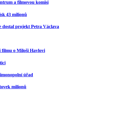
entrum a filmovou komisi
isk 43 milionů
e dostal projekt Petra Václava
 filmu o Miloši Havlovi
ici
timonopolní úřad
tovek milionů