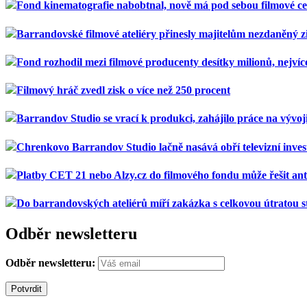
Fond kinematografie nabobtnal, nově má pod sebou filmové c
Barrandovské filmové ateliéry přinesly majitelům nezdaněný z
Fond rozhodil mezi filmové producenty desítky milionů, nejvíc
Filmový hráč zvedl zisk o více než 250 procent
Barrandov Studio se vrací k produkci, zahájilo práce na vývoji
Chrenkovo Barrandov Studio lačně nasává obří televizní invest
Platby CET 21 nebo Alzy.cz do filmového fondu může řešit an
Do barrandovských ateliérů míří zakázka s celkovou útratou s
Odběr newsletteru
Odběr newsletteru: