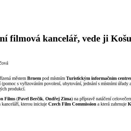
ní filmová kancelář, vede ji Košu
 zřízená městem
Brnem
pod místním
Turistickým informačním centr
omoc s vyřizováním povolení, ubytování, jednání s místními úřady atd.
kých produkcí.
on Films
(
Pavel Berčík
,
Ondřej Zima
) na přípravě natáčení celoveč
 kanceláří, kterou iniciuje
Czech Film Commission
a která zahrnuje
K