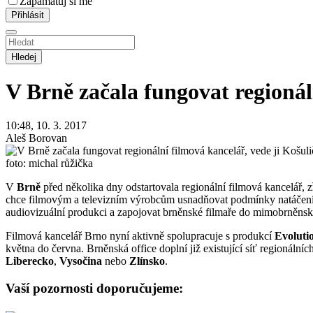
Zapamatuj si mě
Hledej
V Brně začala fungovat regionál
10:48, 10. 3. 2017
Aleš Borovan
foto: michal růžička
V
Brně
před několika dny odstartovala regionální filmová kancelář,
chce filmovým a televizním výrobcům usnadňovat podmínky natáčení (p
audiovizuální produkci a zapojovat brněnské filmaře do mimobrněns
Filmová kancelář Brno nyní aktivně spolupracuje s produkcí
Evoluti
května do června. Brněnská office doplní již existující síť regionálních
Liberecko
,
Vysočina
nebo
Zlínsko
.
Vaší pozornosti doporučujeme: