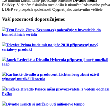
1,9 milionu korun. DBP provozuje brněnské
Divadlo Bolka
Polívky
. V daném fiskálním roce došlo k ukončení zástavního práva
k DBP ve prospěch společnosti
Cygnet
jako zástavního věřitele.
Vaší pozornosti doporučujeme:
Tým Pavla Zimy (Seznam.cz) pokračuje v investicích do
komediálních seriálů
Televize Prima bude mít na jaře 2018 připravený nový
seriálový produkt
Janek Ledecký a Divadlo Hybernia připravují nový muzikál
Iago
Karlínské divadlo a producent Lichtenberg zkusí oživit
výnosný muzikál Dracula
Pražské Divadlo Palace mění provozovatele, z vedení odchází
Pyško
Divadlo Kalich si udrželo 80ti milionové tempo