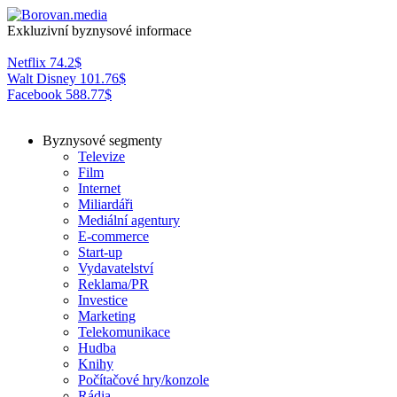
Exkluzivní byznysové informace
Netflix
74.2
$
Walt Disney
101.76
$
Facebook
588.77
$
Byznysové segmenty
Televize
Film
Internet
Miliardáři
Mediální agentury
E-commerce
Start-up
Vydavatelství
Reklama/PR
Investice
Marketing
Telekomunikace
Hudba
Knihy
Počítačové hry/konzole
Rádia