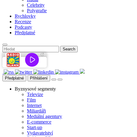
Celebrity
Polygrafie
Rychlovky
Recenze
Podcasty
Předplatné
Předplatné
Přihlášení
Byznysové segmenty
Televize
Film
Internet
Miliardáři
Mediální agentury
E-commerce
Start-up
Vydavatelství