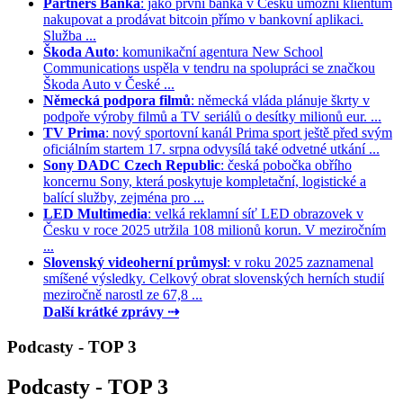
Partners Banka
: jako první banka v Česku umožní klientům
nakupovat a prodávat bitcoin přímo v bankovní aplikaci.
Služba ...
Škoda Auto
: komunikační agentura New School
Communications uspěla v tendru na spolupráci se značkou
Škoda Auto v České ...
Německá podpora filmů
: německá vláda plánuje škrty v
podpoře výroby filmů a TV seriálů o desítky milionů eur. ...
TV Prima
: nový sportovní kanál Prima sport ještě před svým
oficiálním startem 17. srpna odvysílá také odvetné utkání ...
Sony DADC Czech Republic
: česká pobočka obřího
koncernu Sony, která poskytuje kompletační, logistické a
balící služby, zejména pro ...
LED Multimedia
: velká reklamní síť LED obrazovek v
Česku v roce 2025 utržila 108 milionů korun. V meziročním
...
Slovenský videoherní průmysl
: v roku 2025 zaznamenal
smíšené výsledky. Celkový obrat slovenských herních studií
meziročně narostl ze 67,8 ...
Další krátké zprávy ⇢
Podcasty - TOP 3
Podcasty - TOP 3