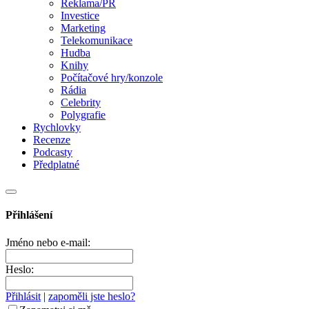
Reklama/PR
Investice
Marketing
Telekomunikace
Hudba
Knihy
Počítačové hry/konzole
Rádia
Celebrity
Polygrafie
Rychlovky
Recenze
Podcasty
Předplatné
Přihlášení
Jméno nebo e-mail:
Heslo:
Přihlásit
|
zapoměli jste heslo?