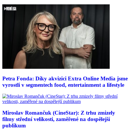
Petra Fonda: Díky akvizici Extra Online Media jsme
vyrostli v segmentech food, entertainment a lifestyle
Miroslav Romančuk (CineStar): Z trhu zmizely
filmy střední velikosti, zaměřené na dospělejší
publikum