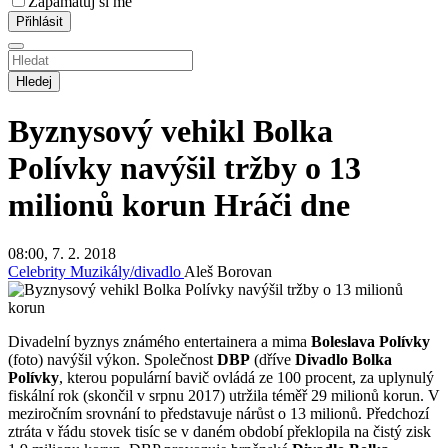
Zapamatuj si mě
Hledej
Byznysový vehikl Bolka
Polívky navýšil tržby o 13
milionů korun
Hráči dne
08:00, 7. 2. 2018
Celebrity
Muzikály/divadlo
Aleš Borovan
Divadelní byznys známého entertainera a mima
Boleslava Polívky
(foto) navýšil výkon. Společnost
DBP
(dříve
Divadlo Bolka
Polívky
, kterou populární bavič ovládá ze 100 procent, za uplynulý
fiskální rok (skončil v srpnu 2017) utržila téměř 29 milionů korun. V
meziročním srovnání to představuje nárůst o 13 milionů. Předchozí
ztráta v řádu stovek tisíc se v daném období překlopila na čistý zisk