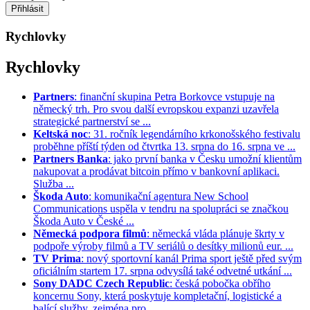
Rychlovky
Rychlovky
Partners
: finanční skupina Petra Borkovce vstupuje na
německý trh. Pro svou další evropskou expanzi uzavřela
strategické partnerství se ...
Keltská noc
: 31. ročník legendárního krkonošského festivalu
proběhne příští týden od čtvrtka 13. srpna do 16. srpna ve ...
Partners Banka
: jako první banka v Česku umožní klientům
nakupovat a prodávat bitcoin přímo v bankovní aplikaci.
Služba ...
Škoda Auto
: komunikační agentura New School
Communications uspěla v tendru na spolupráci se značkou
Škoda Auto v České ...
Německá podpora filmů
: německá vláda plánuje škrty v
podpoře výroby filmů a TV seriálů o desítky milionů eur. ...
TV Prima
: nový sportovní kanál Prima sport ještě před svým
oficiálním startem 17. srpna odvysílá také odvetné utkání ...
Sony DADC Czech Republic
: česká pobočka obřího
koncernu Sony, která poskytuje kompletační, logistické a
balící služby, zejména pro ...