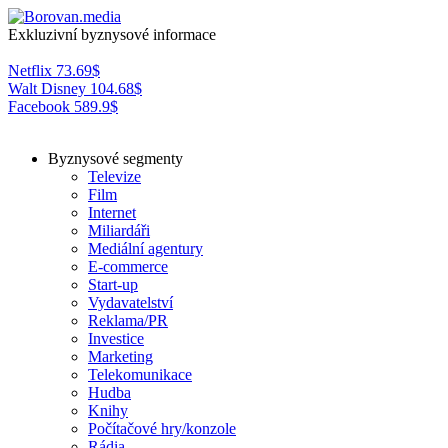
Exkluzivní byznysové informace
Netflix
73.69
$
Walt Disney
104.68
$
Facebook
589.9
$
Byznysové segmenty
Televize
Film
Internet
Miliardáři
Mediální agentury
E-commerce
Start-up
Vydavatelství
Reklama/PR
Investice
Marketing
Telekomunikace
Hudba
Knihy
Počítačové hry/konzole
Rádia