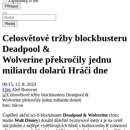
Zapamatuj si mě
Hledej
Celosvětové tržby blockbusteru
Deadpool &
Wolverine překročily jednu
miliardu dolarů
Hráči dne
08:15, 12. 8. 2024
Film
Aleš Borovan
foto: falcon
Úspěšný akční sci-fi blockbuster
Deadpool & Wolverine
(foto;
studio
Walt Disney
) dosáhl důležité byznysové mety a je na cestě
stát jedním z nejlépe vydělávajících filmů s hodnocením R (omezení