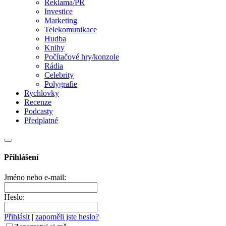
Reklama/PR
Investice
Marketing
Telekomunikace
Hudba
Knihy
Počítačové hry/konzole
Rádia
Celebrity
Polygrafie
Rychlovky
Recenze
Podcasty
Předplatné
Přihlášení
Jméno nebo e-mail:
Heslo:
Přihlásit
|
zapoměli jste heslo?