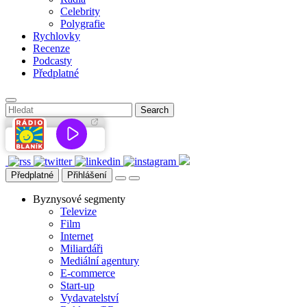
Celebrity
Polygrafie
Rychlovky
Recenze
Podcasty
Předplatné
Předplatné
Přihlášení
Byznysové segmenty
Televize
Film
Internet
Miliardáři
Mediální agentury
E-commerce
Start-up
Vydavatelství