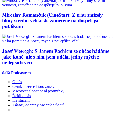
Miroslav Romančuk (CineStar): Z trhu zmizely
filmy střední velikosti, zaměřené na dospělejší
publikum
Josef Viewegh: S Janem Pachlem se občas hádáme
jako koně, ale s ním jsem udělal jedny mých z
nejlepších věcí
další Podcasty ⇢
O nás
Ceník inzerce Borovan.cz
Všeobecné obchodní podmínky
Řekli o nás
Ke stažení
Zásady ochrany osobních údajů