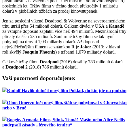
přístupnosti - návštěvníci pod 17 let musí mít doprovod dospělého)
posledních let. Tržby filmu v těchto dnech překročily 1 miliardu
dolarů v globálních tržbách za prodej kinovstupenek.
Jen za poslední víkend Deadpool & Wolverine na severoamerickém
trhu utržil přes 54 milionů dolarů. Celkem diváci v
USA
a
Kanadě
za vstupné doposud zaplatili více než 494 milionů. Mezinárodní trhy
přidaly dalších 535 milionů. Souhrnné tržby filmu se tak nyní
pohybují na úrovni 1,03 miliardy dolarů. Až doposud
nejvýdělečnějším filmem se známkou R je
Joker
(2019; v hlavní
roli skvělý
Joaquin Phoenix
) s tržbami 1,079 miliardy dolarů.
Celkové tržby filmu
Deadpool
(2016) dosáhly 783 milionů dolarů
a
Deadpool 2
(2018) 786 milionů dolarů.
Vaší pozornosti doporučujeme:
Rudolf Havlík dotočil nový film Poklad, do kin jde na podzim
Olmo Omerzu točí nový film, štáb se pohyboval v Chorvatsku
nebo v Brně
Boogie, Armada Films, Stink, Tomáš Mašín nebo Alice Nellis
podepsali zásady „férového tendru“