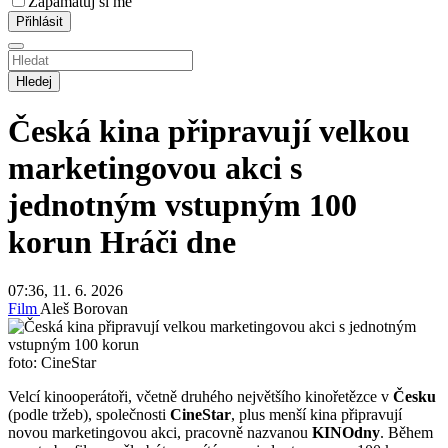
Zapamatuj si mě
Hledej
Česká kina připravují velkou
marketingovou akci s
jednotným vstupným 100
korun
Hráči dne
07:36, 11. 6. 2026
Film
Aleš Borovan
foto: CineStar
Velcí kinooperátoři, včetně druhého největšího kinořetězce v
Česku
(podle tržeb), společnosti
CineStar
, plus menší kina připravují
novou marketingovou akci, pracovně nazvanou
KINOdny
. Během