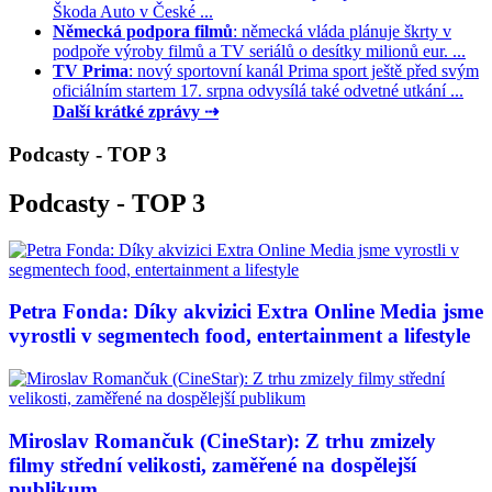
Škoda Auto v České ...
Německá podpora filmů
: německá vláda plánuje škrty v
podpoře výroby filmů a TV seriálů o desítky milionů eur. ...
TV Prima
: nový sportovní kanál Prima sport ještě před svým
oficiálním startem 17. srpna odvysílá také odvetné utkání ...
Další krátké zprávy ⇢
Podcasty - TOP 3
Podcasty - TOP 3
Petra Fonda: Díky akvizici Extra Online Media jsme
vyrostli v segmentech food, entertainment a lifestyle
Miroslav Romančuk (CineStar): Z trhu zmizely
filmy střední velikosti, zaměřené na dospělejší
publikum