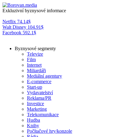
Exkluzivní byznysové informace
Netflix
74.14
$
Walt Disney
104.91
$
Facebook
592.1
$
Byznysové segmenty
Televize
Film
Internet
Miliardáři
Mediální agentury
E-commerce
Start-up
Vydavatelství
Reklama/PR
Investice
Marketing
Telekomunikace
Hudba
Knihy
Počítačové hry/konzole
Rádia