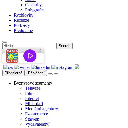
Celebrity
Polygrafie
Rychlovky
Recenze
Podcasty
Předplatné
Předplatné
Přihlášení
Byznysové segmenty
Televize
Film
Internet
Miliardáři
Mediální agentury
E-commerce
Start-up
Vydavatelství