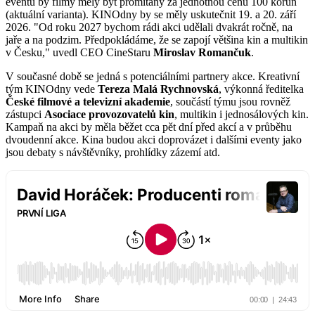
eventu by filmy měly být promítány za jednotnou cenu 100 korun
(aktuální varianta). KINOdny by se měly uskutečnit 19. a 20. září
2026. "Od roku 2027 bychom rádi akci udělali dvakrát ročně, na
jaře a na podzim. Předpokládáme, že se zapojí většina kin a multikin
v Česku," uvedl CEO CineStaru
Miroslav Romančuk
.
V současné době se jedná s potenciálními partnery akce. Kreativní
tým KINOdny vede
Tereza Malá Rychnovská
, výkonná ředitelka
České filmové a televizní akademie
, součástí týmu jsou rovněž
zástupci
Asociace provozovatelů kin
, multikin i jednosálových kin.
Kampaň na akci by měla běžet cca pět dní před akcí a v průběhu
dvoudenní akce. Kina budou akci doprovázet i dalšími eventy jako
jsou debaty s návštěvníky, prohlídky zázemí atd.