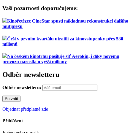
Vaší pozornosti doporučujeme:
Kinořetězec CineStar spustí nákladnou rekonstrukcí dalšího
mutiplexu
Češi v prvním kvartálu utratili za kinovstupenky přes 530
milionů
Na českém kinotrhu posiluje síť Aerokin, i díky novému
provozu narostla o vyšší miliony
Odběr newsletteru
Odběr newsletteru:
Objednat předplatné zde
Přihlášení
Jméno nebo e-mail: