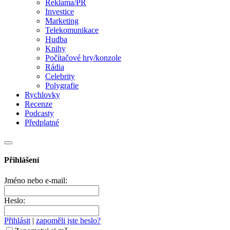
Reklama/PR
Investice
Marketing
Telekomunikace
Hudba
Knihy
Počítačové hry/konzole
Rádia
Celebrity
Polygrafie
Rychlovky
Recenze
Podcasty
Předplatné
Přihlášení
Jméno nebo e-mail:
Heslo:
Přihlásit
|
zapoměli jste heslo?