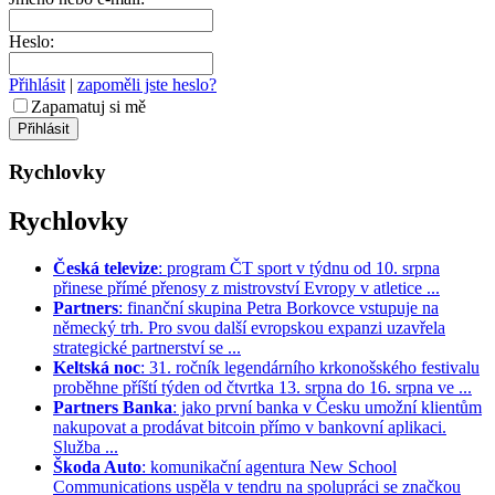
Heslo:
Přihlásit
|
zapoměli jste heslo?
Zapamatuj si mě
Rychlovky
Rychlovky
Česká televize
: program ČT sport v týdnu od 10. srpna
přinese přímé přenosy z mistrovství Evropy v atletice ...
Partners
: finanční skupina Petra Borkovce vstupuje na
německý trh. Pro svou další evropskou expanzi uzavřela
strategické partnerství se ...
Keltská noc
: 31. ročník legendárního krkonošského festivalu
proběhne příští týden od čtvrtka 13. srpna do 16. srpna ve ...
Partners Banka
: jako první banka v Česku umožní klientům
nakupovat a prodávat bitcoin přímo v bankovní aplikaci.
Služba ...
Škoda Auto
: komunikační agentura New School
Communications uspěla v tendru na spolupráci se značkou