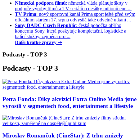
Německá podpora filmů
: německá vláda plánuje škrty v
podpoře výroby filmů a TV seriálů o desítky milionů eur. ...
TV Prima
: nový sportovní kanál Prima sport ještě před svým
oficiálním startem 17. srpna odvysílá také odvetné utkání ...
Sony DADC Czech Republic
: česká pobočka obřího
koncernu Sony, která poskytuje kompletační, logistické a
balící služby, zejména pro ...
Další krátké zprávy ⇢
Podcasty - TOP 3
Podcasty - TOP 3
Petra Fonda: Díky akvizici Extra Online Media jsme
vyrostli v segmentech food, entertainment a lifestyle
Miroslav Romančuk (CineStar): Z trhu zmizely