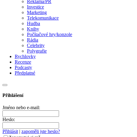
Reklama/PR
Investice
Marketing
Telekomunikace
Hudba
Knihy
Počítačové hry/konzole
Rádia
Celebrity
Polygrafie
Rychlovky
Recenze
Podcasty
Předplatné
Přihlášení
Jméno nebo e-mail:
Heslo:
Přihlásit
|
zapoměli jste heslo?