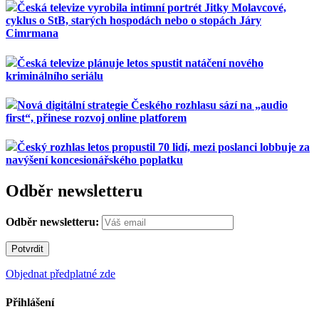
Česká televize vyrobila intimní portrét Jitky Molavcové,
cyklus o StB, starých hospodách nebo o stopách Járy
Cimrmana
Česká televize plánuje letos spustit natáčení nového
kriminálního seriálu
Nová digitální strategie Českého rozhlasu sází na „audio
first“, přinese rozvoj online platforem
Český rozhlas letos propustil 70 lidí, mezi poslanci lobbuje za
navýšení koncesionářského poplatku
Odběr newsletteru
Odběr newsletteru:
Objednat předplatné zde
Přihlášení