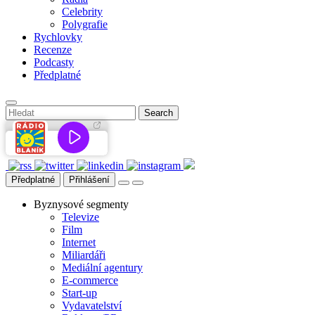
Celebrity
Polygrafie
Rychlovky
Recenze
Podcasty
Předplatné
Předplatné
Přihlášení
Byznysové segmenty
Televize
Film
Internet
Miliardáři
Mediální agentury
E-commerce
Start-up
Vydavatelství