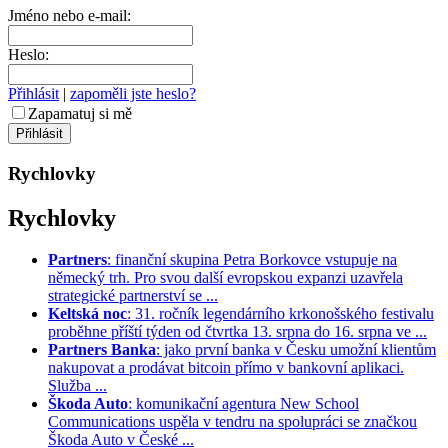
Jméno nebo e-mail:
Heslo:
Přihlásit
|
zapoměli jste heslo?
Zapamatuj si mě
Rychlovky
Rychlovky
Partners
: finanční skupina Petra Borkovce vstupuje na
německý trh. Pro svou další evropskou expanzi uzavřela
strategické partnerství se ...
Keltská noc
: 31. ročník legendárního krkonošského festivalu
proběhne příští týden od čtvrtka 13. srpna do 16. srpna ve ...
Partners Banka
: jako první banka v Česku umožní klientům
nakupovat a prodávat bitcoin přímo v bankovní aplikaci.
Služba ...
Škoda Auto
: komunikační agentura New School
Communications uspěla v tendru na spolupráci se značkou
Škoda Auto v České ...