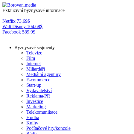
Exkluzivní byznysové informace
Netflix
73.69
$
Walt Disney
104.68
$
Facebook
589.9
$
Byznysové segmenty
Televize
Film
Internet
Miliardáři
Mediální agentury
E-commerce
Start-up
Vydavatelství
Reklama/PR
Investice
Marketing
Telekomunikace
Hudba
Knihy
Počítačové hry/konzole
Rádia