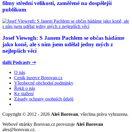
filmy střední velikosti, zaměřené na dospělejší
publikum
Josef Viewegh: S Janem Pachlem se občas hádáme
jako koně, ale s ním jsem udělal jedny mých z
nejlepších věcí
další Podcasty ⇢
O nás
Ceník inzerce Borovan.cz
Všeobecné obchodní podmínky
Řekli o nás
Ke stažení
Zásady ochrany osobních údajů
Copyright © 2012 - 2026
Aleš Borovan
, všechna práva vyhrazena.
Webové stránky Borovan.cz provozuje
Aleš Borovan
ales@borovan.cz.