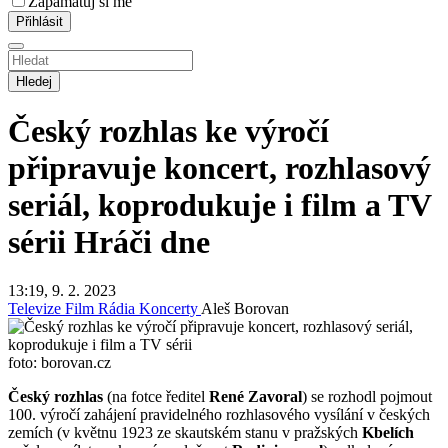
Zapamatuj si mě
Hledej
Český rozhlas ke výročí
připravuje koncert, rozhlasový
seriál, koprodukuje i film a TV
sérii
Hráči dne
13:19, 9. 2. 2023
Televize
Film
Rádia
Koncerty
Aleš Borovan
foto: borovan.cz
Český rozhlas
(na fotce ředitel
René Zavoral
) se rozhodl pojmout
100. výročí zahájení pravidelného rozhlasového vysílání v českých
zemích (v květnu 1923 ze skautském stanu v pražských
Kbelích