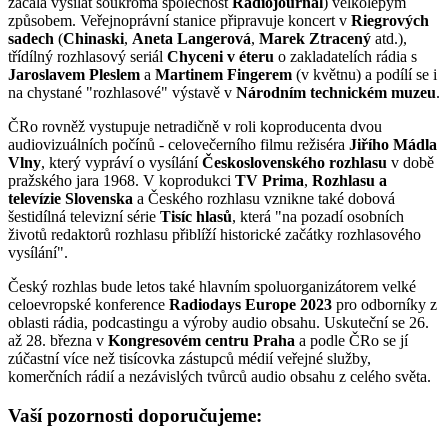
začala vysílat soukromá společnost
Radiojournal
) velkolepým
způsobem. Veřejnoprávní stanice připravuje koncert v
Riegrových
sadech
(
Chinaski
,
Aneta Langerová
,
Marek Ztracený
atd.),
třídílný rozhlasový seriál
Chyceni v éteru
o zakladatelích rádia s
Jaroslavem Pleslem
a
Martinem Fingerem
(v květnu) a podílí se i
na chystané "rozhlasové" výstavě v
Národním technickém muzeu
.
ČRo rovněž vystupuje netradičně v roli koproducenta dvou
audiovizuálních počínů - celovečerního filmu režiséra
Jiřího Mádla
Vlny
, který vypráví o vysílání
Československého rozhlasu
v době
pražského jara 1968. V koprodukci
TV Prima
,
Rozhlasu a
televízie Slovenska
a Českého rozhlasu vznikne také dobová
šestidílná televizní série
Tisíc hlasů
, která "na pozadí osobních
životů redaktorů rozhlasu přiblíží historické začátky rozhlasového
vysílání".
Český rozhlas bude letos také hlavním spoluorganizátorem velké
celoevropské konference
Radiodays Europe 2023
pro odborníky z
oblasti rádia, podcastingu a výroby audio obsahu. Uskuteční se 26.
až 28. března v
Kongresovém centru Praha
a podle ČRo se jí
zúčastní více než tisícovka zástupců médií veřejné služby,
komerčních rádií a nezávislých tvůrců audio obsahu z celého světa.
Vaší pozornosti doporučujeme: