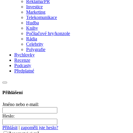
Reklama/PR
Investice
Marketing
Telekomunikace
Hudba
Knihy
Počítačové hry/konzole
Rádia
Celebrity
Polygrafie
Rychlovky
Recenze
Podcasty
Předplatné
Přihlášení
Jméno nebo e-mail:
Heslo:
Přihlásit
|
zapoměli jste heslo?