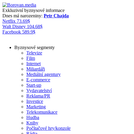
Exkluzivní byznysové informace
Dnes má narozeniny:
Petr Chajda
Netflix
73.69
$
Walt Disney
104.68
$
Facebook
589.9
$
Byznysové segmenty
Televize
Film
Internet
Miliardáři
Mediální agentury
E-commerce
Start-up
Vydavatelství
Reklama/PR
Investice
Marketing
Telekomunikace
Hudba
Knihy
Počítačové hry/konzole
Rádia