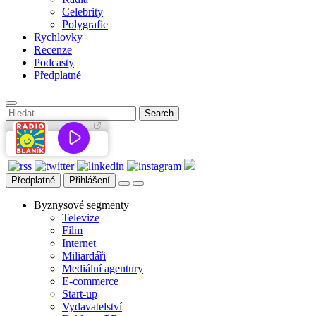
Celebrity
Polygrafie
Rychlovky
Recenze
Podcasty
Předplatné
Předplatné
Přihlášení
Byznysové segmenty
Televize
Film
Internet
Miliardáři
Mediální agentury
E-commerce
Start-up
Vydavatelství