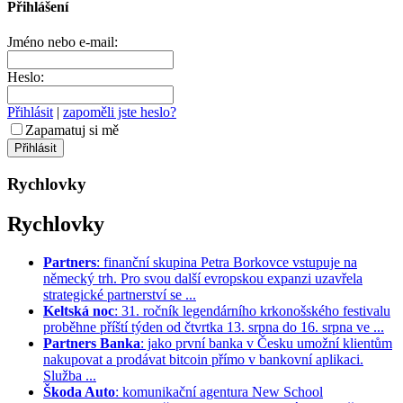
Přihlášení
Jméno nebo e-mail:
Heslo:
Přihlásit
|
zapoměli jste heslo?
Zapamatuj si mě
Rychlovky
Rychlovky
Partners
: finanční skupina Petra Borkovce vstupuje na
německý trh. Pro svou další evropskou expanzi uzavřela
strategické partnerství se ...
Keltská noc
: 31. ročník legendárního krkonošského festivalu
proběhne příští týden od čtvrtka 13. srpna do 16. srpna ve ...
Partners Banka
: jako první banka v Česku umožní klientům
nakupovat a prodávat bitcoin přímo v bankovní aplikaci.
Služba ...
Škoda Auto
: komunikační agentura New School