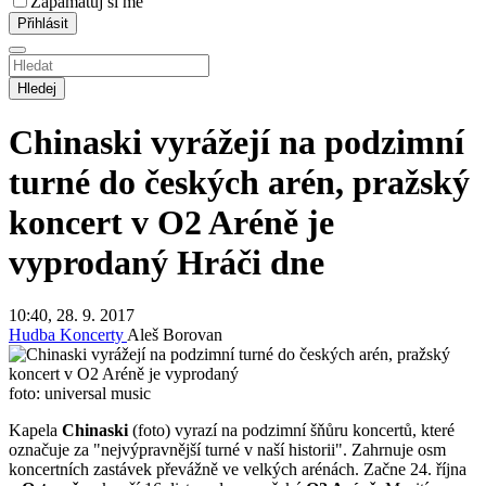
Zapamatuj si mě
Hledej
Chinaski vyrážejí na podzimní
turné do českých arén, pražský
koncert v O2 Aréně je
vyprodaný
Hráči dne
10:40, 28. 9. 2017
Hudba
Koncerty
Aleš Borovan
foto: universal music
Kapela
Chinaski
(foto) vyrazí na podzimní šňůru koncertů, které
označuje za "nejvýpravnější turné v naší historii". Zahrnuje osm
koncertních zastávek převážně ve velkých arénách. Začne 24. října