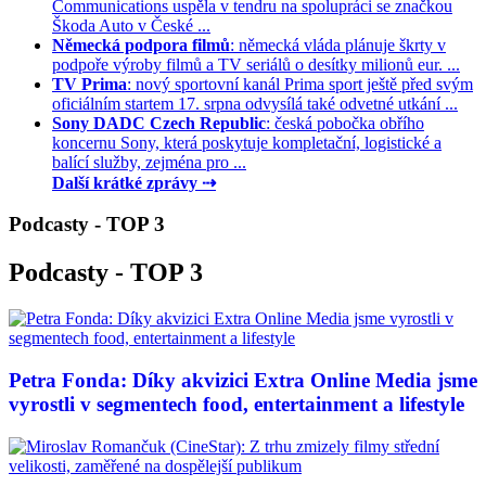
Communications uspěla v tendru na spolupráci se značkou
Škoda Auto v České ...
Německá podpora filmů
: německá vláda plánuje škrty v
podpoře výroby filmů a TV seriálů o desítky milionů eur. ...
TV Prima
: nový sportovní kanál Prima sport ještě před svým
oficiálním startem 17. srpna odvysílá také odvetné utkání ...
Sony DADC Czech Republic
: česká pobočka obřího
koncernu Sony, která poskytuje kompletační, logistické a
balící služby, zejména pro ...
Další krátké zprávy ⇢
Podcasty - TOP 3
Podcasty - TOP 3
Petra Fonda: Díky akvizici Extra Online Media jsme
vyrostli v segmentech food, entertainment a lifestyle