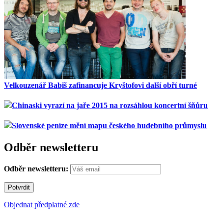
Velkouzenář Babiš zafinancuje Kryštofovi další obří turné
Chinaski vyrazí na jaře 2015 na rozsáhlou koncertní šňůru
Slovenské peníze mění mapu českého hudebního průmyslu
Odběr newsletteru
Odběr newsletteru:
Objednat předplatné zde