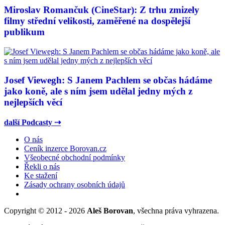
Miroslav Romančuk (CineStar): Z trhu zmizely
filmy střední velikosti, zaměřené na dospělejší
publikum
Josef Viewegh: S Janem Pachlem se občas hádáme
jako koně, ale s ním jsem udělal jedny mých z
nejlepších věcí
další Podcasty ⇢
O nás
Ceník inzerce Borovan.cz
Všeobecné obchodní podmínky
Řekli o nás
Ke stažení
Zásady ochrany osobních údajů
Copyright © 2012 - 2026
Aleš Borovan
, všechna práva vyhrazena.