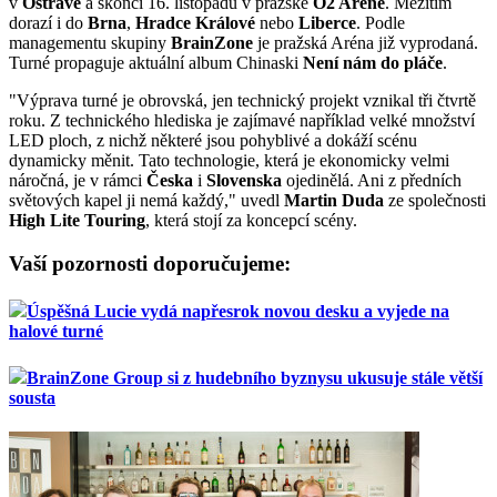
v
Ostravě
a skončí 16. listopadu v pražské
O2 Aréně
. Mezitím
dorazí i do
Brna
,
Hradce Králové
nebo
Liberce
. Podle
managementu skupiny
BrainZone
je pražská Aréna již vyprodaná.
Turné propaguje aktuální album Chinaski
Není nám do pláče
.
"Výprava turné je obrovská, jen technický projekt vznikal tři čtvrtě
roku. Z technického hlediska je zajímavé například velké množství
LED ploch, z nichž některé jsou pohyblivé a dokáží scénu
dynamicky měnit. Tato technologie, která je ekonomicky velmi
náročná, je v rámci
Česka
i
Slovenska
ojedinělá. Ani z předních
světových kapel ji nemá každý," uvedl
Martin Duda
ze společnosti
High Lite Touring
, která stojí za koncepcí scény.
Vaší pozornosti doporučujeme:
Úspěšná Lucie vydá napřesrok novou desku a vyjede na
halové turné
BrainZone Group si z hudebního byznysu ukusuje stále větší
sousta