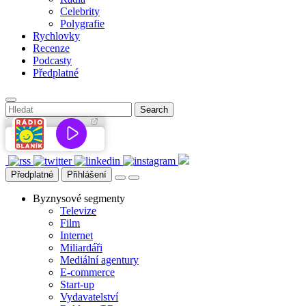
Celebrity
Polygrafie
Rychlovky
Recenze
Podcasty
Předplatné
Předplatné
Přihlášení
Byznysové segmenty
Televize
Film
Internet
Miliardáři
Mediální agentury
E-commerce
Start-up
Vydavatelství