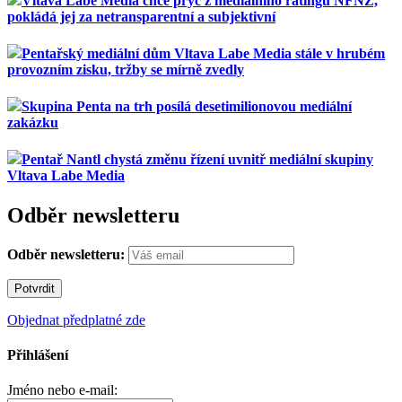
Vltava Labe Media chce pryč z mediálního ratingu NFNŽ,
pokládá jej za netransparentní a subjektivní
Pentařský mediální dům Vltava Labe Media stále v hrubém
provozním zisku, tržby se mírně zvedly
Skupina Penta na trh posílá desetimilionovou mediální
zakázku
Pentař Nantl chystá změnu řízení uvnitř mediální skupiny
Vltava Labe Media
Odběr newsletteru
Odběr newsletteru:
Objednat předplatné zde
Přihlášení
Jméno nebo e-mail: