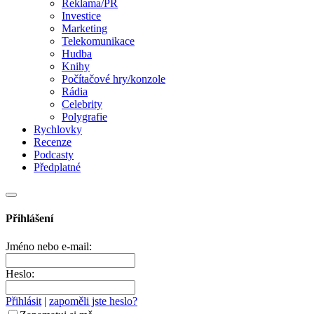
Reklama/PR
Investice
Marketing
Telekomunikace
Hudba
Knihy
Počítačové hry/konzole
Rádia
Celebrity
Polygrafie
Rychlovky
Recenze
Podcasty
Předplatné
Přihlášení
Jméno nebo e-mail:
Heslo:
Přihlásit
|
zapoměli jste heslo?