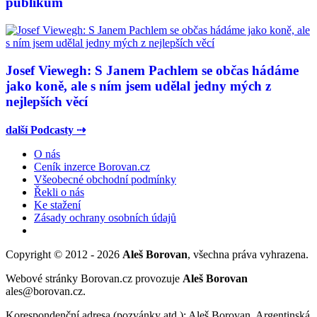
publikum
Josef Viewegh: S Janem Pachlem se občas hádáme
jako koně, ale s ním jsem udělal jedny mých z
nejlepších věcí
další Podcasty ⇢
O nás
Ceník inzerce Borovan.cz
Všeobecné obchodní podmínky
Řekli o nás
Ke stažení
Zásady ochrany osobních údajů
Copyright © 2012 - 2026
Aleš Borovan
, všechna práva vyhrazena.
Webové stránky Borovan.cz provozuje
Aleš Borovan
ales@borovan.cz.
Korespondenční adresa (pozvánky atd.): Aleš Borovan, Argentinská