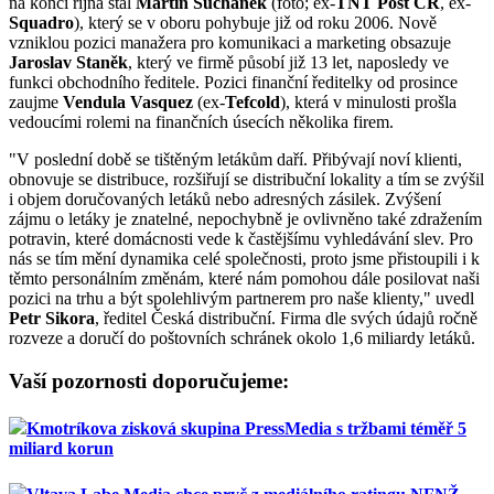
na konci října stal
Martin Suchánek
(foto; ex-
TNT Post ČR
, ex-
Squadro
), který se v oboru pohybuje již od roku 2006. Nově
vzniklou pozici manažera pro komunikaci a marketing obsazuje
Jaroslav Staněk
, který ve firmě působí již 13 let, naposledy ve
funkci obchodního ředitele. Pozici finanční ředitelky od prosince
zaujme
Vendula Vasquez
(ex-
Tefcold
), která v minulosti prošla
vedoucími rolemi na finančních úsecích několika firem.
"V poslední době se tištěným letákům daří. Přibývají noví klienti,
obnovuje se distribuce, rozšiřují se distribuční lokality a tím se zvýšil
i objem doručovaných letáků nebo adresných zásilek. Zvýšení
zájmu o letáky je znatelné, nepochybně je ovlivněno také zdražením
potravin, které domácnosti vede k častějšímu vyhledávání slev. Pro
nás se tím mění dynamika celé společnosti, proto jsme přistoupili i k
těmto personálním změnám, které nám pomohou dále posilovat naši
pozici na trhu a být spolehlivým partnerem pro naše klienty," uvedl
Petr Sikora
, ředitel Česká distribuční. Firma dle svých údajů ročně
rozveze a doručí do poštovních schránek okolo 1,6 miliardy letáků.
Vaší pozornosti doporučujeme:
Kmotríkova zisková skupina PressMedia s tržbami téměř 5
miliard korun