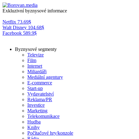
Exkluzivní byznysové informace
Netflix
73.69
$
Walt Disney
104.68
$
Facebook
589.9
$
Byznysové segmenty
Televize
Film
Internet
Miliardáři
Mediální agentury
E-commerce
Start-up
Vydavatelství
Reklama/PR
Investice
Marketing
Telekomunikace
Hudba
Knihy
Počítačové hry/konzole
Rádia