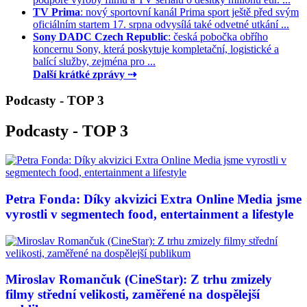
TV Prima
: nový sportovní kanál Prima sport ještě před svým
oficiálním startem 17. srpna odvysílá také odvetné utkání ...
Sony DADC Czech Republic
: česká pobočka obřího
koncernu Sony, která poskytuje kompletační, logistické a
balící služby, zejména pro ...
Další krátké zprávy ⇢
Podcasty - TOP 3
Podcasty - TOP 3
Petra Fonda: Díky akvizici Extra Online Media jsme
vyrostli v segmentech food, entertainment a lifestyle
Miroslav Romančuk (CineStar): Z trhu zmizely
filmy střední velikosti, zaměřené na dospělejší