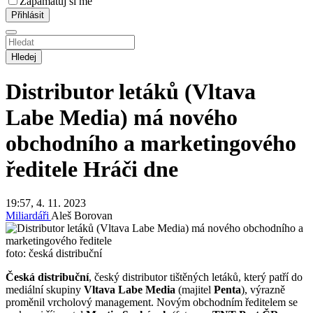
Zapamatuj si mě
Hledej
Distributor letáků (Vltava
Labe Media) má nového
obchodního a marketingového
ředitele
Hráči dne
19:57, 4. 11. 2023
Miliardáři
Aleš Borovan
foto: česká distribuční
Česká distribuční
, český distributor tištěných letáků, který patří do
mediální skupiny
Vltava Labe Media
(majitel
Penta
), výrazně
proměnil vrcholový management. Novým obchodním ředitelem se