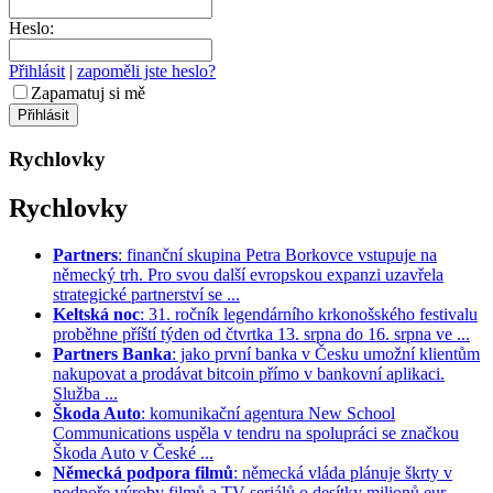
Heslo:
Přihlásit
|
zapoměli jste heslo?
Zapamatuj si mě
Rychlovky
Rychlovky
Partners
: finanční skupina Petra Borkovce vstupuje na
německý trh. Pro svou další evropskou expanzi uzavřela
strategické partnerství se ...
Keltská noc
: 31. ročník legendárního krkonošského festivalu
proběhne příští týden od čtvrtka 13. srpna do 16. srpna ve ...
Partners Banka
: jako první banka v Česku umožní klientům
nakupovat a prodávat bitcoin přímo v bankovní aplikaci.
Služba ...
Škoda Auto
: komunikační agentura New School
Communications uspěla v tendru na spolupráci se značkou
Škoda Auto v České ...
Německá podpora filmů
: německá vláda plánuje škrty v
podpoře výroby filmů a TV seriálů o desítky milionů eur. ...