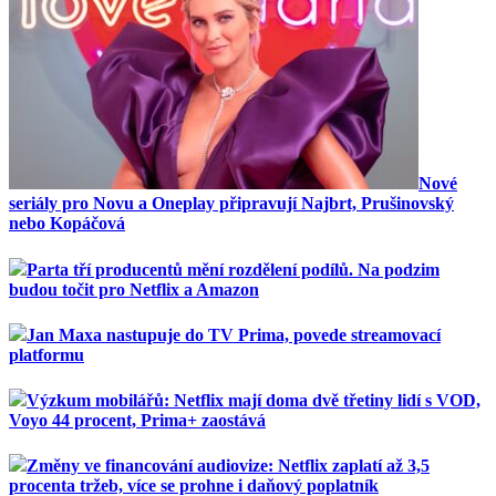
Nové
seriály pro Novu a Oneplay připravují Najbrt, Prušinovský
nebo Kopáčová
Parta tří producentů mění rozdělení podílů. Na podzim
budou točit pro Netflix a Amazon
Jan Maxa nastupuje do TV Prima, povede streamovací
platformu
Výzkum mobilářů: Netflix mají doma dvě třetiny lidí s VOD,
Voyo 44 procent, Prima+ zaostává
Změny ve financování audiovize: Netflix zaplatí až 3,5
procenta tržeb, více se prohne i daňový poplatník