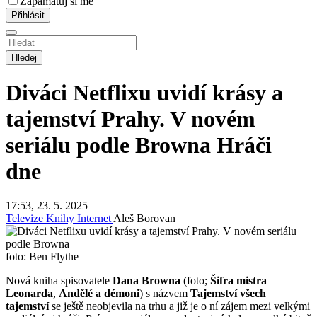
Zapamatuj si mě
Hledej
Diváci Netflixu uvidí krásy a
tajemství Prahy. V novém
seriálu podle Browna
Hráči
dne
17:53, 23. 5. 2025
Televize
Knihy
Internet
Aleš Borovan
foto: Ben Flythe
Nová kniha spisovatele
Dana Browna
(foto;
Šifra mistra
Leonarda
,
Andělé a démoni
) s názvem
Tajemství všech
tajemství
se ještě neobjevila na trhu a již je o ní zájem mezi velkými