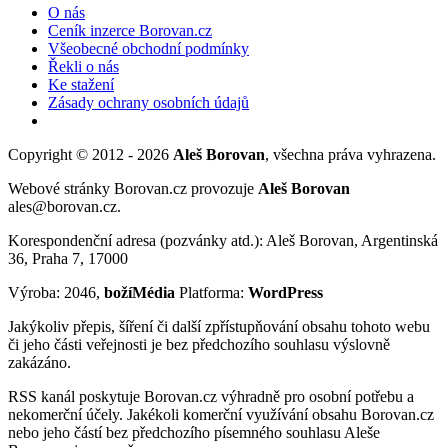
O nás
Ceník inzerce Borovan.cz
Všeobecné obchodní podmínky
Řekli o nás
Ke stažení
Zásady ochrany osobních údajů
Copyright © 2012 - 2026
Aleš Borovan
, všechna práva vyhrazena.
Webové stránky Borovan.cz provozuje
Aleš Borovan
ales@borovan.cz.
Korespondenční adresa (pozvánky atd.): Aleš Borovan, Argentinská
36, Praha 7, 17000
Výroba: 2046,
božíMédia
Platforma:
WordPress
Jakýkoliv přepis, šíření či další zpřístupňování obsahu tohoto webu
či jeho části veřejnosti je bez předchozího souhlasu výslovně
zakázáno.
RSS kanál poskytuje Borovan.cz výhradně pro osobní potřebu a
nekomerční účely. Jakékoli komerční využívání obsahu Borovan.cz
nebo jeho částí bez předchozího písemného souhlasu Aleše