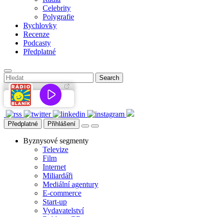
Celebrity
Polygrafie
Rychlovky
Recenze
Podcasty
Předplatné
Předplatné
Přihlášení
Byznysové segmenty
Televize
Film
Internet
Miliardáři
Mediální agentury
E-commerce
Start-up
Vydavatelství