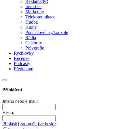
Reklama/PR
Investice
Marketing
Telekomunikace
Hudba
Knihy
Počítačové hry/konzole
Rádia
Celebrity
Polygrafie
Rychlovky
Recenze
Podcasty
Předplatné
Přihlášení
Jméno nebo e-mail:
Heslo:
Přihlásit
|
zapoměli jste heslo?