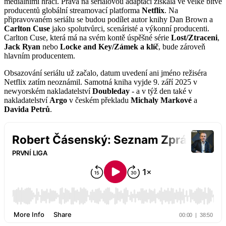
mediálními hráči. Práva na seriálovou adaptaci získala ve velké bitvě
producentů globální streamovací platforma
Netflix
. Na
připravovaném seriálu se budou podílet autor knihy Dan Brown a
Carlton Cuse
jako spolutvůrci, scenáristé a výkonní producenti.
Carlton Cuse, která má na svém kontě úspěšné série
Lost/Ztraceni
,
Jack Ryan
nebo
Locke and Key/Zámek a klíč
, bude zároveň
hlavním producentem.
Obsazování seriálu už začalo, datum uvedení ani jméno režiséra
Netflix zatím neoznámil. Samotná kniha vyjde 9. září 2025 v
newyorském nakladatelství
Doubleday
- a v týž den také v
nakladatelství
Argo
v českém překladu
Michaly Markové
a
Davida Petrů
.