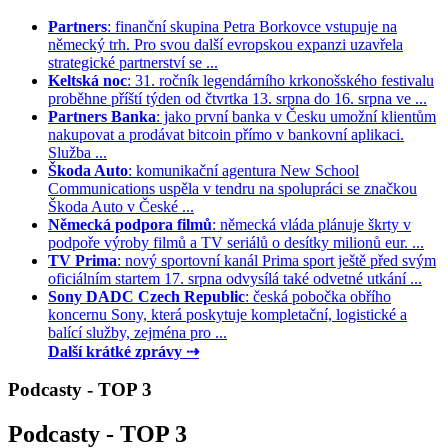
Partners
: finanční skupina Petra Borkovce vstupuje na
německý trh. Pro svou další evropskou expanzi uzavřela
strategické partnerství se ...
Keltská noc
: 31. ročník legendárního krkonošského festivalu
proběhne příští týden od čtvrtka 13. srpna do 16. srpna ve ...
Partners Banka
: jako první banka v Česku umožní klientům
nakupovat a prodávat bitcoin přímo v bankovní aplikaci.
Služba ...
Škoda Auto
: komunikační agentura New School
Communications uspěla v tendru na spolupráci se značkou
Škoda Auto v České ...
Německá podpora filmů
: německá vláda plánuje škrty v
podpoře výroby filmů a TV seriálů o desítky milionů eur. ...
TV Prima
: nový sportovní kanál Prima sport ještě před svým
oficiálním startem 17. srpna odvysílá také odvetné utkání ...
Sony DADC Czech Republic
: česká pobočka obřího
koncernu Sony, která poskytuje kompletační, logistické a
balící služby, zejména pro ...
Další krátké zprávy ⇢
Podcasty - TOP 3
Podcasty - TOP 3