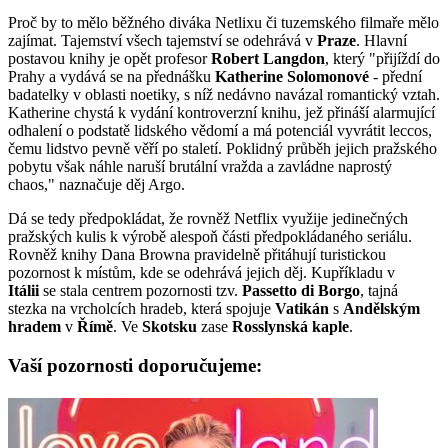
Proč by to mělo běžného diváka Netlixu či tuzemského filmaře mělo
zajímat. Tajemství všech tajemství se odehrává v
Praze
. Hlavní
postavou knihy je opět profesor
Robert Langdon
, který "přijíždí do
Prahy a vydává se na přednášku
Katherine Solomonové
- přední
badatelky v oblasti noetiky, s níž nedávno navázal romantický vztah.
Katherine chystá k vydání kontroverzní knihu, jež přináší alarmující
odhalení o podstatě lidského vědomí a má potenciál vyvrátit leccos,
čemu lidstvo pevně věří po staletí. Poklidný průběh jejich pražského
pobytu však náhle naruší brutální vražda a zavládne naprostý
chaos," naznačuje děj Argo.
Dá se tedy předpokládat, že rovněž Netflix využije jedinečných
pražských kulis k výrobě alespoň části předpokládaného seriálu.
Rovněž knihy Dana Browna pravidelně přitáhují turistickou
pozornost k místům, kde se odehrává jejich děj. Kupříkladu v
Itálii
se stala centrem pozornosti tzv.
Passetto di Borgo
, tajná
stezka na vrcholcích hradeb, která spojuje
Vatikán
s
Andělským
hradem
v
Římě
. Ve
Skotsku
zase
Rosslynská kaple
.
Vaší pozornosti doporučujeme: