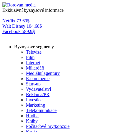
Exkluzivní byznysové informace
Netflix
73.69
$
Walt Disney
104.68
$
Facebook
589.9
$
Byznysové segmenty
Televize
Film
Internet
Miliardáři
Mediální agentury
E-commerce
Start-up
Vydavatelství
Reklama/PR
Investice
Marketing
Telekomunikace
Hudba
Knihy
Počítačové hry/konzole
Rádia