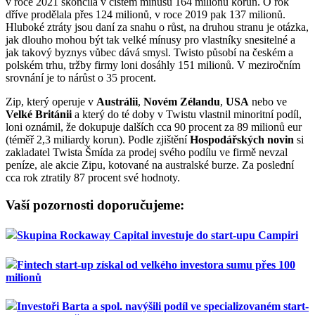
v roce 2021 skončila v čistém mínusu 164 milionů korun. O rok
dříve prodělala přes 124 milionů, v roce 2019 pak 137 milionů.
Hluboké ztráty jsou daní za snahu o růst, na druhou stranu je otázka,
jak dlouho mohou být tak velké mínusy pro vlastníky snesitelné a
jak takový byznys vůbec dává smysl. Twisto působí na českém a
polském trhu, tržby firmy loni dosáhly 151 milionů. V meziročním
srovnání je to nárůst o 35 procent.
Zip, který operuje v
Austrálii
,
Novém Zélandu
,
USA
nebo ve
Velké Británii
a který do té doby v Twistu vlastnil minoritní podíl,
loni oznámil, že dokupuje dalších cca 90 procent za 89 milionů eur
(téměř 2,3 miliardy korun). Podle zjištění
Hospodářských novin
si
zakladatel Twista Šmída za prodej svého podílu ve firmě nevzal
peníze, ale akcie Zipu, kotované na australské burze. Za poslední
cca rok ztratily 87 procent své hodnoty.
Vaší pozornosti doporučujeme:
Skupina Rockaway Capital investuje do start-upu Campiri
Fintech start-up získal od velkého investora sumu přes 100
milionů
Investoři Barta a spol. navýšili podíl ve specializovaném start-