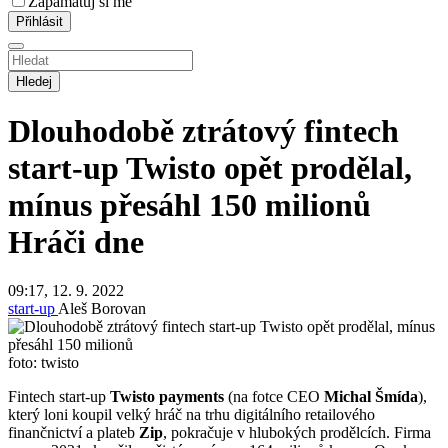
Zapamatuj si mě
Hledej
Dlouhodobě ztrátový fintech
start-up Twisto opět prodělal,
mínus přesáhl 150 milionů
Hráči dne
09:17, 12. 9. 2022
start-up
Aleš Borovan
foto: twisto
Fintech start-up
Twisto payments
(na fotce CEO
Michal Šmída
),
který loni koupil velký hráč na trhu digitálního retailového
finančnictví a plateb
Zip
, pokračuje v hlubokých prodělcích. Firma