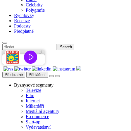
Celebrity
Polygrafie
Rychlovky
Recenze
Podcasty
Předplatné
Předplatné
Přihlášení
Byznysové segmenty
Televize
Film
Internet
Miliardáři
Mediální agentury
E-commerce
Start-up
Vydavatelství