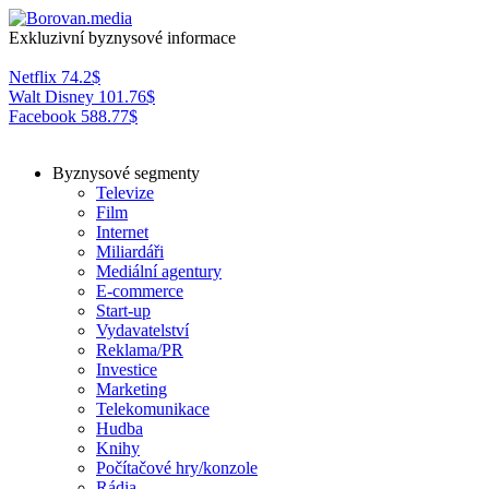
Exkluzivní byznysové informace
Netflix
74.2
$
Walt Disney
101.76
$
Facebook
588.77
$
Byznysové segmenty
Televize
Film
Internet
Miliardáři
Mediální agentury
E-commerce
Start-up
Vydavatelství
Reklama/PR
Investice
Marketing
Telekomunikace
Hudba
Knihy
Počítačové hry/konzole
Rádia