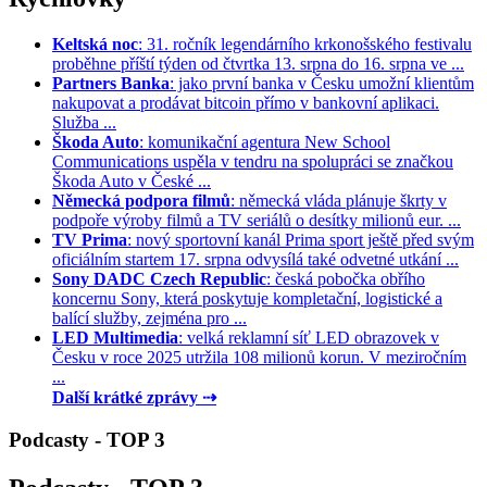
Keltská noc
: 31. ročník legendárního krkonošského festivalu
proběhne příští týden od čtvrtka 13. srpna do 16. srpna ve ...
Partners Banka
: jako první banka v Česku umožní klientům
nakupovat a prodávat bitcoin přímo v bankovní aplikaci.
Služba ...
Škoda Auto
: komunikační agentura New School
Communications uspěla v tendru na spolupráci se značkou
Škoda Auto v České ...
Německá podpora filmů
: německá vláda plánuje škrty v
podpoře výroby filmů a TV seriálů o desítky milionů eur. ...
TV Prima
: nový sportovní kanál Prima sport ještě před svým
oficiálním startem 17. srpna odvysílá také odvetné utkání ...
Sony DADC Czech Republic
: česká pobočka obřího
koncernu Sony, která poskytuje kompletační, logistické a
balící služby, zejména pro ...
LED Multimedia
: velká reklamní síť LED obrazovek v
Česku v roce 2025 utržila 108 milionů korun. V meziročním
...
Další krátké zprávy ⇢
Podcasty - TOP 3