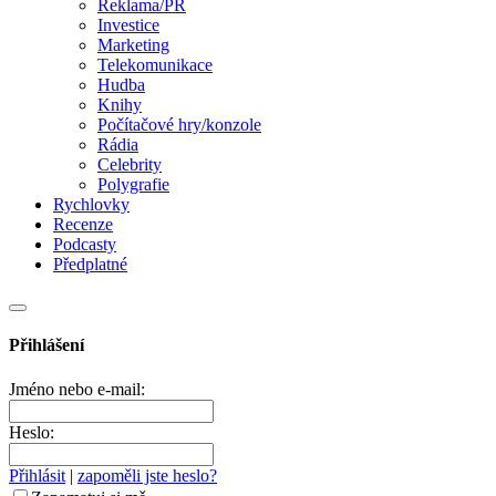
Reklama/PR
Investice
Marketing
Telekomunikace
Hudba
Knihy
Počítačové hry/konzole
Rádia
Celebrity
Polygrafie
Rychlovky
Recenze
Podcasty
Předplatné
Přihlášení
Jméno nebo e-mail:
Heslo:
Přihlásit
|
zapoměli jste heslo?