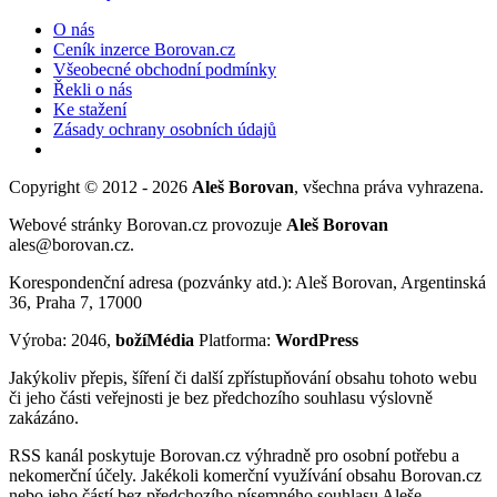
O nás
Ceník inzerce Borovan.cz
Všeobecné obchodní podmínky
Řekli o nás
Ke stažení
Zásady ochrany osobních údajů
Copyright © 2012 - 2026
Aleš Borovan
, všechna práva vyhrazena.
Webové stránky Borovan.cz provozuje
Aleš Borovan
ales@borovan.cz.
Korespondenční adresa (pozvánky atd.): Aleš Borovan, Argentinská
36, Praha 7, 17000
Výroba: 2046,
božíMédia
Platforma:
WordPress
Jakýkoliv přepis, šíření či další zpřístupňování obsahu tohoto webu
či jeho části veřejnosti je bez předchozího souhlasu výslovně
zakázáno.
RSS kanál poskytuje Borovan.cz výhradně pro osobní potřebu a
nekomerční účely. Jakékoli komerční využívání obsahu Borovan.cz
nebo jeho částí bez předchozího písemného souhlasu Aleše