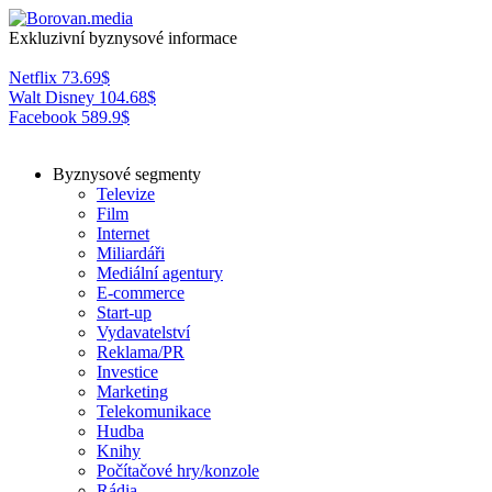
Exkluzivní byznysové informace
Netflix
73.69
$
Walt Disney
104.68
$
Facebook
589.9
$
Byznysové segmenty
Televize
Film
Internet
Miliardáři
Mediální agentury
E-commerce
Start-up
Vydavatelství
Reklama/PR
Investice
Marketing
Telekomunikace
Hudba
Knihy
Počítačové hry/konzole
Rádia