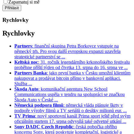
Zapamatuj si mě
Rychlovky
Rychlovky
Partners
: finanční skupina Petra Borkovce vstupuje na
německý trh. Pro svou další evropskou expanzi uzavřela
strategické partnerství se ...
Keltská noc
: 31. ročník legendárního krkonošského festivalu
proběhne příští týden od čtvrtka 13. srpna do 16. srpna ve ...
Partners Banka
: jako první banka v Česku umožní klientům
nakupovat a prodávat bitcoin přímo v bankovní aplikaci.
Služba ...
Škoda Auto
: komunikační agentura New School
Communications uspěla v tendru na spolupráci se značkou
Škoda Auto v České ...
Německá podpora filmů
: německá vláda plánuje škrty v
podpoře výroby filmů a TV seriálů o desítky milionů eur. ...
TV Prima
: nový sportovní kanál Prima sport ještě před svým
oficiálním startem 17. srpna odvysílá také odvetné utkání ...
Sony DADC Czech Republic
: česká pobočka obřího
koncernu Sony, která poskytuje kompletační, logistické a