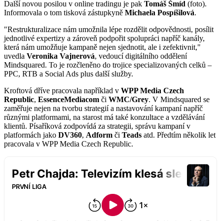
Další novou posilou v online tradingu je pak
Tomáš Šmíd
(foto).
Informovala o tom tisková zástupkyně
Michaela Pospíšilová
.
"Restrukturalizace nám umožnila lépe rozdělit odpovědnosti, posílit
jednotlivé expertizy a zároveň podpořit spolupráci napříč kanály,
která nám umožňuje kampaně nejen sjednotit, ale i zefektivnit,"
uvedla
Veronika Vajnerová
, vedoucí digitálního oddělení
Mindsquared. To je rozčleněno do trojice specializovaných celků –
PPC, RTB a Social Ads plus další služby.
Kroftová dříve pracovala například v
WPP Media Czech
Republic
,
EssenceMediacom
či
WMC/Grey
. V Mindsquared se
zaměřuje nejen na tvorbu strategií a nastavování kampaní napříč
různými platformami, na starost má také konzultace a vzdělávání
klientů. Písaříková zodpovídá za strategii, správu kampaní v
platformách jako
DV360
,
Adform
či
Teads
atd. Předtím několik let
pracovala v WPP Media Czech Republic.