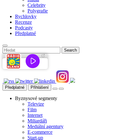
Celebrity
Polygrafie
Rychlovky
Recenze
Podcasty
Předplatné
Předplatné
Přihlášení
Byznysové segmenty
Televize
Film
Internet
Miliardáři
Mediální agentury
E-commerce
Start-up