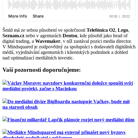
Šmíd má ze sebou působení ve společnosti
Telefónica O2
,
Lego
,
Seznam.cz
nebo v agenturách
Dentsu
, kde působil jako head of
digital trading, a
Wavemaker
, v níž zastával pozici media director.
V Mindsquared je zodpovědný za spolupráci s dodavateli digitálních
médií, vyjednávání agenturních i klientských podmínek a dohled
nad optimalizací mediálních investic.
Vaší pozornosti doporučujeme:
Václav Moravec navzdory konkurenční doložce spouští svůj
mediální projekt, začne s Macinkou
Do mediální divize BigBoardu nastupuje Vačkov, bude mít
na starosti obsah
Finanční miliardář Lapčík plánuje rozjet nový mediální dům
Mediálce Mindsquared má externě přinášet nový byznys
dlouholetý podnikatel s reklamou