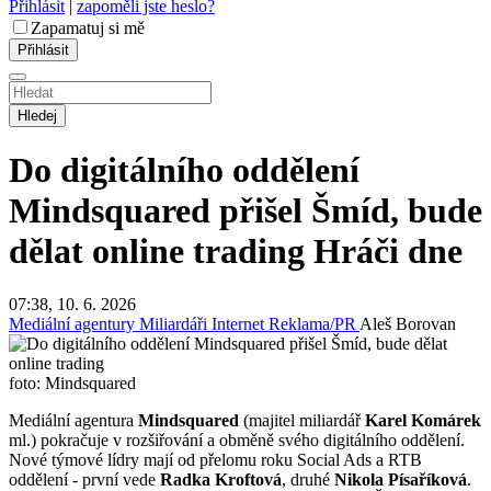
Přihlásit
|
zapoměli jste heslo?
Zapamatuj si mě
Hledej
Do digitálního oddělení
Mindsquared přišel Šmíd, bude
dělat online trading
Hráči dne
07:38, 10. 6. 2026
Mediální agentury
Miliardáři
Internet
Reklama/PR
Aleš Borovan
foto: Mindsquared
Mediální agentura
Mindsquared
(majitel miliardář
Karel Komárek
ml.) pokračuje v rozšiřování a obměně svého digitálního oddělení.
Nové týmové lídry mají od přelomu roku Social Ads a RTB
oddělení - první vede
Radka Kroftová
, druhé
Nikola Písaříková
.