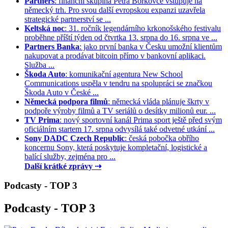
Partners
: finanční skupina Petra Borkovce vstupuje na
německý trh. Pro svou další evropskou expanzi uzavřela
strategické partnerství se ...
Keltská noc
: 31. ročník legendárního krkonošského festivalu
proběhne příští týden od čtvrtka 13. srpna do 16. srpna ve ...
Partners Banka
: jako první banka v Česku umožní klientům
nakupovat a prodávat bitcoin přímo v bankovní aplikaci.
Služba ...
Škoda Auto
: komunikační agentura New School
Communications uspěla v tendru na spolupráci se značkou
Škoda Auto v České ...
Německá podpora filmů
: německá vláda plánuje škrty v
podpoře výroby filmů a TV seriálů o desítky milionů eur. ...
TV Prima
: nový sportovní kanál Prima sport ještě před svým
oficiálním startem 17. srpna odvysílá také odvetné utkání ...
Sony DADC Czech Republic
: česká pobočka obřího
koncernu Sony, která poskytuje kompletační, logistické a
balící služby, zejména pro ...
Další krátké zprávy ⇢
Podcasty - TOP 3
Podcasty - TOP 3