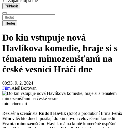
Zapamatuj si mě
Hledej
Do kin vstupuje nová
Havlíkova komedie, hraje si s
tématem mimozemšťanů na
české vesnici
Hráči dne
08:33, 9. 2. 2024
Film
Aleš Borovan
foto: cinemart
Režisér a scenárista
Rudolf Havlík
(foto) a produkční firma
Fénix
Film
v těchto dnech posílají do kin novou celovečerní komedii
Franta mimozemšťan
. Havlík má na kontě komerčně úspěšné