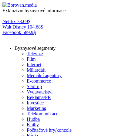
Exkluzivní byznysové informace
Netflix
73.69
$
Walt Disney
104.68
$
Facebook
589.9
$
Byznysové segmenty
Televize
Film
Internet
Miliardáři
Mediální agentury
E-commerce
Start-up
Vydavatelství
Reklama/PR
Investice
Marketing
Telekomunikace
Hudba
Knihy
Počítačové hry/konzole
Rádia