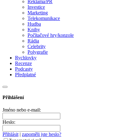
Reklama/PR
Investice
Marketing
Telekomunikace
Hudba
Knihy
Počítačové hry/konzole
Rádia
Celebrity
Polygrafie
Rychlovky
Recenze
Podcasty
Předplatné
Přihlášení
Jméno nebo e-mail:
Heslo:
Přihlásit
|
zapoměli jste heslo?