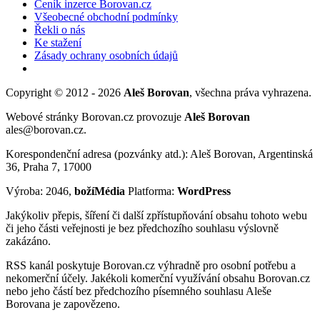
Ceník inzerce Borovan.cz
Všeobecné obchodní podmínky
Řekli o nás
Ke stažení
Zásady ochrany osobních údajů
Copyright © 2012 - 2026
Aleš Borovan
, všechna práva vyhrazena.
Webové stránky Borovan.cz provozuje
Aleš Borovan
ales@borovan.cz.
Korespondenční adresa (pozvánky atd.): Aleš Borovan, Argentinská
36, Praha 7, 17000
Výroba: 2046,
božíMédia
Platforma:
WordPress
Jakýkoliv přepis, šíření či další zpřístupňování obsahu tohoto webu
či jeho části veřejnosti je bez předchozího souhlasu výslovně
zakázáno.
RSS kanál poskytuje Borovan.cz výhradně pro osobní potřebu a
nekomerční účely. Jakékoli komerční využívání obsahu Borovan.cz
nebo jeho částí bez předchozího písemného souhlasu Aleše
Borovana je zapovězeno.