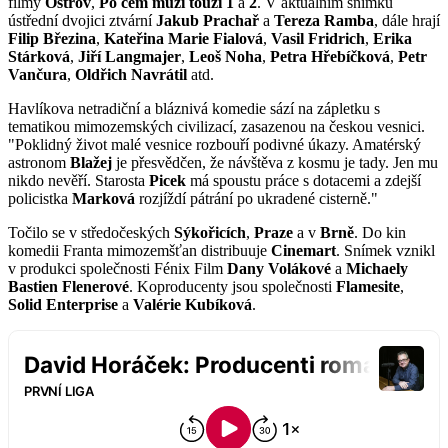
filmy
Ostrov
,
Po čem muži touží 1
a
2
. V aktuálním snímku
ústřední dvojici ztvární
Jakub Prachař
a
Tereza Ramba
, dále hrají
Filip Březina
,
Kateřina Marie Fialová
,
Vasil Fridrich
,
Erika
Stárková
,
Jiří Langmajer
,
Leoš Noha
,
Petra Hřebíčková
,
Petr
Vančura
,
Oldřich Navrátil
atd.
Havlíkova netradiční a bláznivá komedie sází na zápletku s
tematikou mimozemských civilizací, zasazenou na českou vesnici.
"Poklidný život malé vesnice rozbouří podivné úkazy. Amatérský
astronom
Blažej
je přesvědčen, že návštěva z kosmu je tady. Jen mu
nikdo nevěří. Starosta
Picek
má spoustu práce s dotacemi a zdejší
policistka
Marková
rozjíždí pátrání po ukradené cisterně."
Točilo se v středočeských
Sýkořicích
,
Praze
a v
Brně
. Do kin
komedii Franta mimozemšťan distribuuje
Cinemart
. Snímek vznikl
v produkci společnosti Fénix Film
Dany Volákové
a
Michaely
Bastien Flenerové
. Koproducenty jsou společnosti
Flamesite
,
Solid Enterprise
a
Valérie Kubíková
.