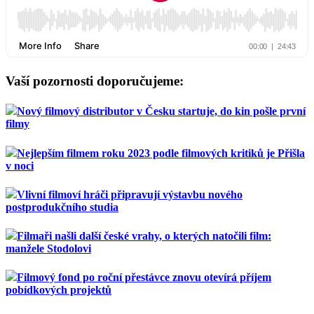
Vaší pozornosti doporučujeme:
Nový filmový distributor v Česku startuje, do kin pošle první
filmy
Nejlepším filmem roku 2023 podle filmových kritiků je Přišla
v noci
Vlivní filmoví hráči připravují výstavbu nového
postprodukčního studia
Filmaři našli další české vrahy, o kterých natočili film:
manžele Stodolovi
Filmový fond po roční přestávce znovu otevírá příjem
pobídkových projektů