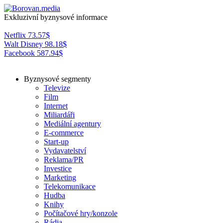
Exkluzivní byznysové informace
Netflix
73.57
$
Walt Disney
98.18
$
Facebook
587.94
$
Byznysové segmenty
Televize
Film
Internet
Miliardáři
Mediální agentury
E-commerce
Start-up
Vydavatelství
Reklama/PR
Investice
Marketing
Telekomunikace
Hudba
Knihy
Počítačové hry/konzole
Rádia