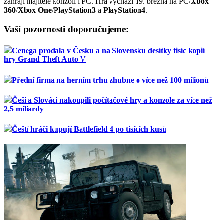
zahrají majitelé konzolí i PC. Hra vychází 19. března na PC/
Xbox
360
/
Xbox One
/
PlayStation3
a
PlayStation4
.
Vaší pozornosti doporučujeme:
Cenega prodala v Česku a na Slovensku desítky tisíc kopií
hry Grand Theft Auto V
Přední firma na herním trhu zhubne o více než 100 milionů
Češi a Slováci nakoupili počítačové hry a konzole za více než
2,5 miliardy
Čeští hráči kupují Battlefield 4 po tisících kusů