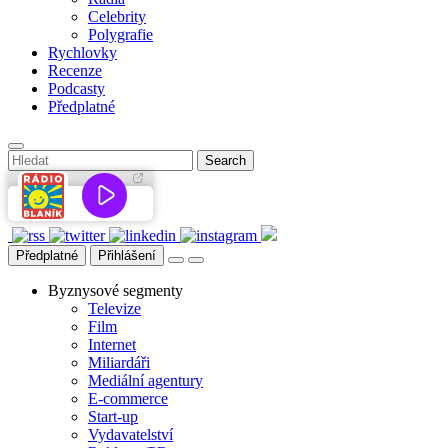
Celebrity
Polygrafie
Rychlovky
Recenze
Podcasty
Předplatné
Předplatné
Přihlášení
Byznysové segmenty
Televize
Film
Internet
Miliardáři
Mediální agentury
E-commerce
Start-up
Vydavatelství