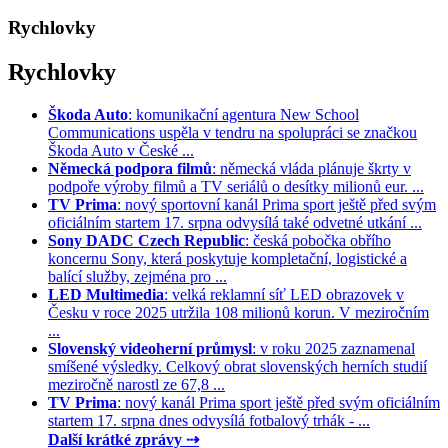
Rychlovky
Rychlovky
Škoda Auto
: komunikační agentura New School
Communications uspěla v tendru na spolupráci se značkou
Škoda Auto v České ...
Německá podpora filmů
: německá vláda plánuje škrty v
podpoře výroby filmů a TV seriálů o desítky milionů eur. ...
TV Prima
: nový sportovní kanál Prima sport ještě před svým
oficiálním startem 17. srpna odvysílá také odvetné utkání ...
Sony DADC Czech Republic
: česká pobočka obřího
koncernu Sony, která poskytuje kompletační, logistické a
balící služby, zejména pro ...
LED Multimedia
: velká reklamní síť LED obrazovek v
Česku v roce 2025 utržila 108 milionů korun. V meziročním
...
Slovenský videoherní průmysl
: v roku 2025 zaznamenal
smíšené výsledky. Celkový obrat slovenských herních studií
meziročně narostl ze 67,8 ...
TV Prima
: nový kanál Prima sport ještě před svým oficiálním
startem 17. srpna dnes odvysílá fotbalový trhák - ...
Další krátké zprávy ⇢