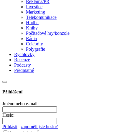
Reklama/PR
Investice
Marketing
Telekomunikace
Hudba
Knihy
Počítačové hry/konzole
Rádia
Celebrity
Polygrafie
Rychlovky
Recenze
Podcasty
Předplatné
Přihlášení
Jméno nebo e-mail:
Heslo:
Přihlásit
|
zapoměli jste heslo?