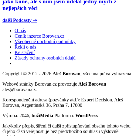
jako koně, ale s ním jsem udělal jedny mých z
nejlepších věcí
další Podcasty ⇢
O nás
Ceník inzerce Borovan.cz
Všeobecné obchodní podmínky
Řekli o nás
Ke stažení
Zásady ochrany osobních údajů
Copyright © 2012 - 2026
Aleš Borovan
, všechna práva vyhrazena.
Webové stránky Borovan.cz provozuje
Aleš Borovan
ales@borovan.cz.
Korespondenční adresa (pozvánky atd.): Expert Decision, Aleš
Borovan, Argentinská 36, Praha 7, 17000
Výroba: 2046,
božíMédia
Platforma:
WordPress
Jakýkoliv přepis, šíření či další zpřístupňování obsahu tohoto webu
či jeho části veřejnosti je bez předchozího souhlasu výslovně