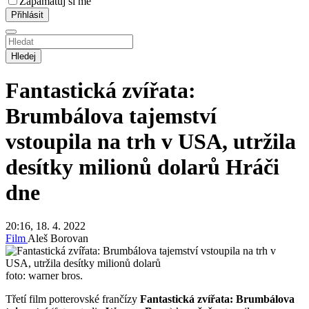
Zapamatuj si mě
Hledej
Fantastická zvířata:
Brumbálova tajemství
vstoupila na trh v USA, utržila
desítky milionů dolarů
Hráči
dne
20:16, 18. 4. 2022
Film
Aleš Borovan
foto: warner bros.
Třetí film potterovské frančízy
Fantastická zvířata: Brumbálova