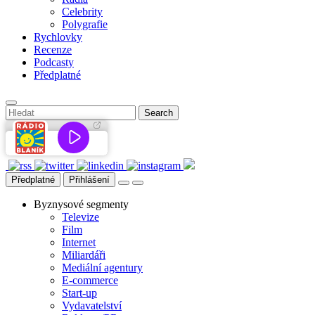
Celebrity
Polygrafie
Rychlovky
Recenze
Podcasty
Předplatné
Předplatné
Přihlášení
Byznysové segmenty
Televize
Film
Internet
Miliardáři
Mediální agentury
E-commerce
Start-up
Vydavatelství