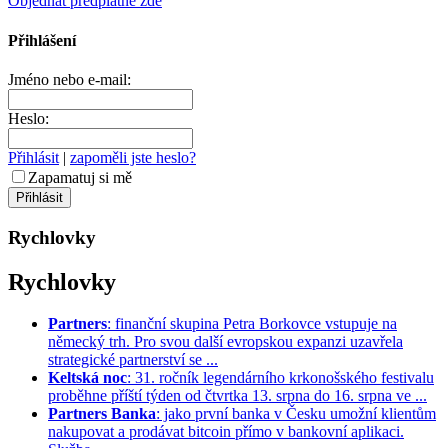
Objednat předplatné zde
Přihlášení
Jméno nebo e-mail:
Heslo:
Přihlásit
|
zapoměli jste heslo?
Zapamatuj si mě
Rychlovky
Rychlovky
Partners
: finanční skupina Petra Borkovce vstupuje na
německý trh. Pro svou další evropskou expanzi uzavřela
strategické partnerství se ...
Keltská noc
: 31. ročník legendárního krkonošského festivalu
proběhne příští týden od čtvrtka 13. srpna do 16. srpna ve ...
Partners Banka
: jako první banka v Česku umožní klientům
nakupovat a prodávat bitcoin přímo v bankovní aplikaci.