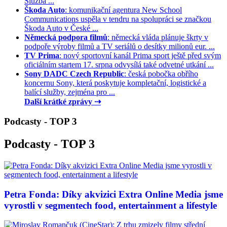
Služba ...
Škoda Auto
: komunikační agentura New School
Communications uspěla v tendru na spolupráci se značkou
Škoda Auto v České ...
Německá podpora filmů
: německá vláda plánuje škrty v
podpoře výroby filmů a TV seriálů o desítky milionů eur. ...
TV Prima
: nový sportovní kanál Prima sport ještě před svým
oficiálním startem 17. srpna odvysílá také odvetné utkání ...
Sony DADC Czech Republic
: česká pobočka obřího
koncernu Sony, která poskytuje kompletační, logistické a
balící služby, zejména pro ...
Další krátké zprávy ⇢
Podcasty - TOP 3
Podcasty - TOP 3
Petra Fonda: Díky akvizici Extra Online Media jsme
vyrostli v segmentech food, entertainment a lifestyle