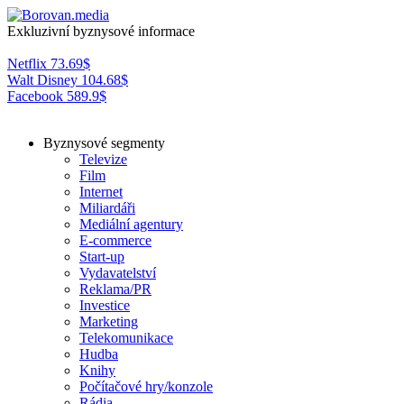
Exkluzivní byznysové informace
Netflix
73.69
$
Walt Disney
104.68
$
Facebook
589.9
$
Byznysové segmenty
Televize
Film
Internet
Miliardáři
Mediální agentury
E-commerce
Start-up
Vydavatelství
Reklama/PR
Investice
Marketing
Telekomunikace
Hudba
Knihy
Počítačové hry/konzole
Rádia