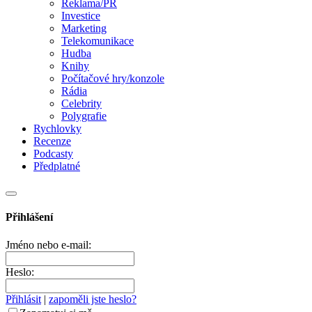
Reklama/PR
Investice
Marketing
Telekomunikace
Hudba
Knihy
Počítačové hry/konzole
Rádia
Celebrity
Polygrafie
Rychlovky
Recenze
Podcasty
Předplatné
Přihlášení
Jméno nebo e-mail:
Heslo:
Přihlásit
|
zapoměli jste heslo?