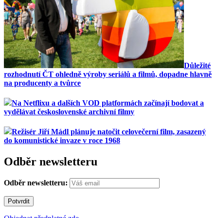
Důležité
rozhodnutí ČT ohledně výroby seriálů a filmů, dopadne hlavně
na producenty a tvůrce
Na Netflixu a dalších VOD platformách začínají bodovat a
vydělávat československé archivní filmy
Režisér Jiří Mádl plánuje natočit celovečerní film, zasazený
do komunistické invaze v roce 1968
Odběr newsletteru
Odběr newsletteru: