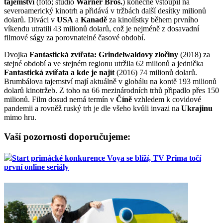
tajemství
(foto; studio
Warner Bros.
) konečně vstoupil na
severoamerický kinotrh a přidává v tržbách další desítky milionů
dolarů. Diváci v
USA
a
Kanadě
za kinolístky během prvního
víkendu utratili 43 milionů dolarů, což je nejméně z dosavadní
filmové ságy za porovnatelné časové období.
Dvojka
Fantastická zvířata: Grindelwaldovy zločiny
(2018) za
stejné období a ve stejném regionu utržila 62 milionů a jednička
Fantastická zvířata a kde je najít
(2016) 74 milionů dolarů.
Brumbálova tajemství mají aktuálně v globálu na kontě 193 milionů
dolarů kinotržeb. Z toho na 66 mezinárodních trhů připadlo přes 150
milionů. Film dosud nemá termín v
Číně
vzhledem k covidové
pandemii a rovněž ruský trh je dle všeho kvůli invazi na
Ukrajinu
mimo hru.
Vaší pozornosti doporučujeme:
Start primácké konkurence Voya se blíží, TV Prima točí
první online seriály