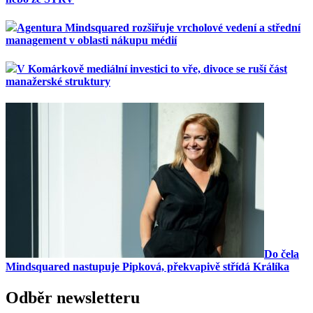
Agentura Mindsquared rozšiřuje vrcholové vedení a střední
management v oblasti nákupu médií
V Komárkově mediální investici to vře, divoce se ruší část
manažerské struktury
Do čela
Mindsquared nastupuje Pipková, překvapivě střídá Králíka
Odběr newsletteru