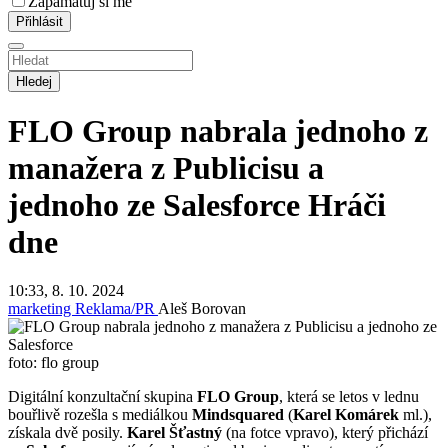
Zapamatuj si mě
Hledej
FLO Group nabrala jednoho z
manažera z Publicisu a
jednoho ze Salesforce
Hráči
dne
10:33, 8. 10. 2024
marketing
Reklama/PR
Aleš Borovan
foto: flo group
Digitální konzultační skupina
FLO Group
, která se letos v lednu
bouřlivě rozešla s mediálkou
Mindsquared
(
Karel Komárek
ml.),
získala dvě posily.
Karel Šťastný
(na fotce vpravo), který přichází