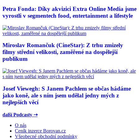
Petra Fonda: Díky akvizici Extra Online Media jsme
vyrostli v segmentech food, entertainment a lifestyle
Miroslav Romančuk (CineStar): Z trhu zmizely
filmy střední velikosti, zaměřené na dospělejší
publikum
Josef Viewegh: S Janem Pachlem se občas hádáme
jako koně, ale s ním jsem udělal jedny mých z
nejlepších věcí
další Podcasty ⇢
O nás
Ceník inzerce Borovan.cz
Všeobecné obchodní podmínky