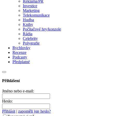
Reklama/PR
Investice
Marketing
Telekomunikace
Hudba
Knihy
Počítačové hry/konzole
Rádia
Celebrity
Polygrafie
Rychlovky
Recenze
Podcasty
Předplatné
Přihlášení
Jméno nebo e-mail:
Heslo:
Přihlásit
|
zapoměli jste heslo?