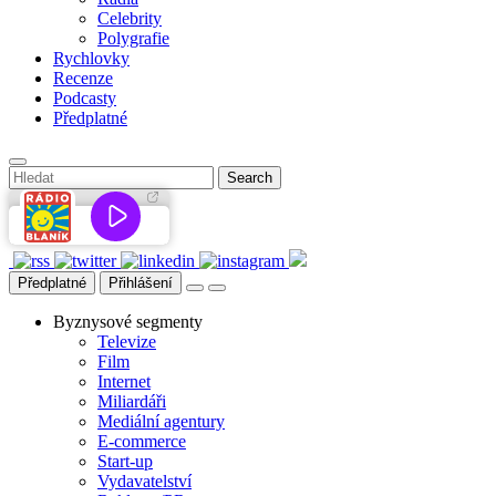
Celebrity
Polygrafie
Rychlovky
Recenze
Podcasty
Předplatné
Předplatné
Přihlášení
Byznysové segmenty
Televize
Film
Internet
Miliardáři
Mediální agentury
E-commerce
Start-up
Vydavatelství