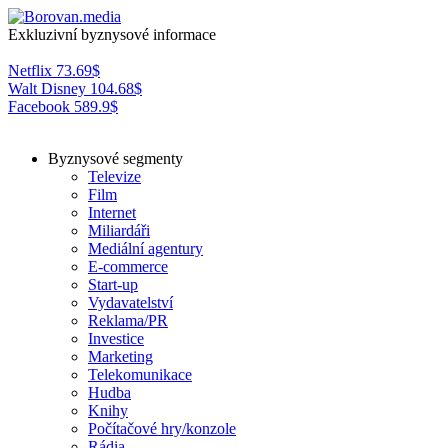
Exkluzivní byznysové informace
Netflix
73.69
$
Walt Disney
104.68
$
Facebook
589.9
$
Byznysové segmenty
Televize
Film
Internet
Miliardáři
Mediální agentury
E-commerce
Start-up
Vydavatelství
Reklama/PR
Investice
Marketing
Telekomunikace
Hudba
Knihy
Počítačové hry/konzole
Rádia