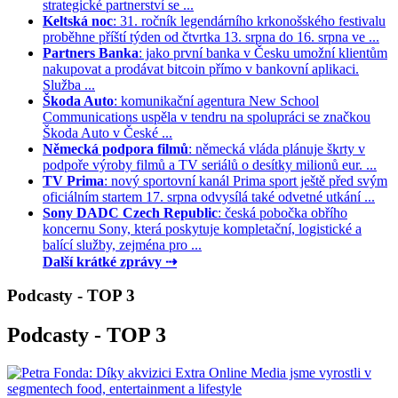
strategické partnerství se ...
Keltská noc
: 31. ročník legendárního krkonošského festivalu
proběhne příští týden od čtvrtka 13. srpna do 16. srpna ve ...
Partners Banka
: jako první banka v Česku umožní klientům
nakupovat a prodávat bitcoin přímo v bankovní aplikaci.
Služba ...
Škoda Auto
: komunikační agentura New School
Communications uspěla v tendru na spolupráci se značkou
Škoda Auto v České ...
Německá podpora filmů
: německá vláda plánuje škrty v
podpoře výroby filmů a TV seriálů o desítky milionů eur. ...
TV Prima
: nový sportovní kanál Prima sport ještě před svým
oficiálním startem 17. srpna odvysílá také odvetné utkání ...
Sony DADC Czech Republic
: česká pobočka obřího
koncernu Sony, která poskytuje kompletační, logistické a
balící služby, zejména pro ...
Další krátké zprávy ⇢
Podcasty - TOP 3
Podcasty - TOP 3