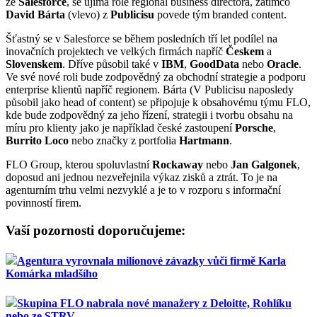
ze
Salesforce
, se ujímá role regional business directora, zatímco
David Bárta
(vlevo) z
Publicisu
povede tým branded content.
Šťastný se v Salesforce se během posledních tří let podílel na
inovačních projektech ve velkých firmách napříč
Českem
a
Slovenskem
. Dříve působil také v
IBM
,
GoodData
nebo
Oracle
.
Ve své nové roli bude zodpovědný za obchodní strategie a podporu
enterprise klientů napříč regionem. Bárta (V Publicisu naposledy
působil jako head of content) se připojuje k obsahovému týmu FLO,
kde bude zodpovědný za jeho řízení, strategii i tvorbu obsahu na
míru pro klienty jako je například české zastoupení
Porsche
,
Burrito Loco
nebo značky z portfolia
Hartmann
.
FLO Group, kterou spoluvlastní
Rockaway
nebo
Jan Galgonek
,
doposud ani jednou nezveřejnila výkaz zisků a ztrát. To je na
agenturním trhu velmi nezvyklé a je to v rozporu s informační
povinností firem.
Vaší pozornosti doporučujeme:
Agentura vyrovnala milionové závazky vůči firmě Karla
Komárka mladšího
Skupina FLO nabrala nové manažery z Deloitte, Rohlíku
nebo ze STRV