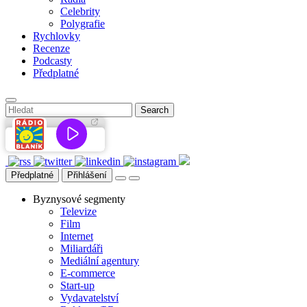
Celebrity
Polygrafie
Rychlovky
Recenze
Podcasty
Předplatné
Předplatné
Přihlášení
Byznysové segmenty
Televize
Film
Internet
Miliardáři
Mediální agentury
E-commerce
Start-up
Vydavatelství