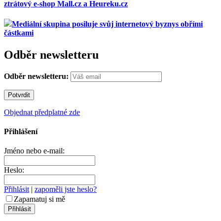
ztrátový e-shop Mall.cz a Heureku.cz
Mediální skupina posiluje svůj internetový byznys obřími
částkami
Odběr newsletteru
Odběr newsletteru:
Objednat předplatné zde
Přihlášení
Jméno nebo e-mail:
Heslo:
Přihlásit
|
zapoměli jste heslo?
Zapamatuj si mě