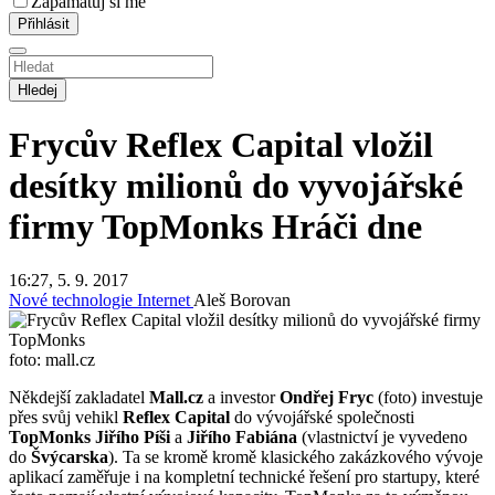
Zapamatuj si mě
Hledej
Frycův Reflex Capital vložil
desítky milionů do vyvojářské
firmy TopMonks
Hráči dne
16:27, 5. 9. 2017
Nové technologie
Internet
Aleš Borovan
foto: mall.cz
Někdejší zakladatel
Mall.cz
a investor
Ondřej Fryc
(foto) investuje
přes svůj vehikl
Reflex Capital
do vývojářské společnosti
TopMonks
Jiřího Píši
a
Jiřího Fabiána
(vlastnictví je vyvedeno
do
Švýcarska
). Ta se kromě kromě klasického zakázkového vývoje
aplikací zaměřuje i na kompletní technické řešení pro startupy, které