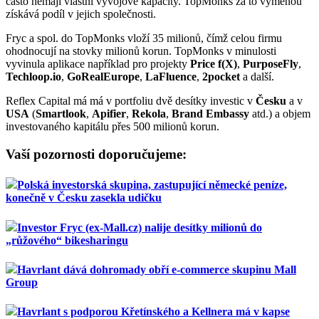
často nemají vlastní vývojové kapacity. TopMonks za to výměnou
získává podíl v jejich společnosti.
Fryc a spol. do TopMonks vloží 35 milionů, čímž celou firmu
ohodnocují na stovky milionů korun. TopMonks v minulosti
vyvinula aplikace například pro projekty
Price f(X)
,
PurposeFly
,
Techloop.io
,
GoRealEurope
,
LaFluence
,
2pocket
a další.
Reflex Capital má má v portfoliu dvě desítky investic v
Česku
a v
USA
(
Smartlook
,
Apifier
,
Rekola
,
Brand Embassy
atd.) a objem
investovaného kapitálu přes 500 milionů korun.
Vaší pozornosti doporučujeme:
Polská investorská skupina, zastupující německé peníze,
konečně v Česku zasekla udičku
Investor Fryc (ex-Mall.cz) nalije desítky milionů do
„růžového“ bikesharingu
Havrlant dává dohromady obří e-commerce skupinu Mall
Group
Havrlant s podporou Křetínského a Kellnera má v kapse