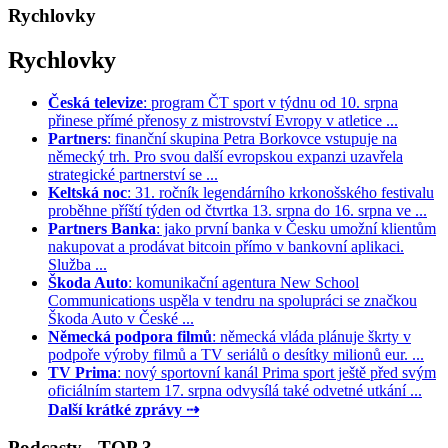
Rychlovky
Rychlovky
Česká televize
: program ČT sport v týdnu od 10. srpna
přinese přímé přenosy z mistrovství Evropy v atletice ...
Partners
: finanční skupina Petra Borkovce vstupuje na
německý trh. Pro svou další evropskou expanzi uzavřela
strategické partnerství se ...
Keltská noc
: 31. ročník legendárního krkonošského festivalu
proběhne příští týden od čtvrtka 13. srpna do 16. srpna ve ...
Partners Banka
: jako první banka v Česku umožní klientům
nakupovat a prodávat bitcoin přímo v bankovní aplikaci.
Služba ...
Škoda Auto
: komunikační agentura New School
Communications uspěla v tendru na spolupráci se značkou
Škoda Auto v České ...
Německá podpora filmů
: německá vláda plánuje škrty v
podpoře výroby filmů a TV seriálů o desítky milionů eur. ...
TV Prima
: nový sportovní kanál Prima sport ještě před svým
oficiálním startem 17. srpna odvysílá také odvetné utkání ...
Další krátké zprávy ⇢
Podcasty - TOP 3