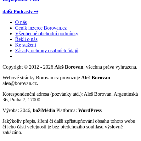
další Podcasty ⇢
O nás
Ceník inzerce Borovan.cz
Všeobecné obchodní podmínky
Řekli o nás
Ke stažení
Zásady ochrany osobních údajů
Copyright © 2012 - 2026
Aleš Borovan
, všechna práva vyhrazena.
Webové stránky Borovan.cz provozuje
Aleš Borovan
ales@borovan.cz.
Korespondenční adresa (pozvánky atd.): Aleš Borovan, Argentinská
36, Praha 7, 17000
Výroba: 2046,
božíMédia
Platforma:
WordPress
Jakýkoliv přepis, šíření či další zpřístupňování obsahu tohoto webu
či jeho části veřejnosti je bez předchozího souhlasu výslovně
zakázáno.