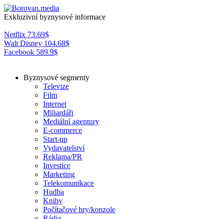
Exkluzivní byznysové informace
Netflix
73.69
$
Walt Disney
104.68
$
Facebook
589.9
$
Byznysové segmenty
Televize
Film
Internet
Miliardáři
Mediální agentury
E-commerce
Start-up
Vydavatelství
Reklama/PR
Investice
Marketing
Telekomunikace
Hudba
Knihy
Počítačové hry/konzole
Rádia