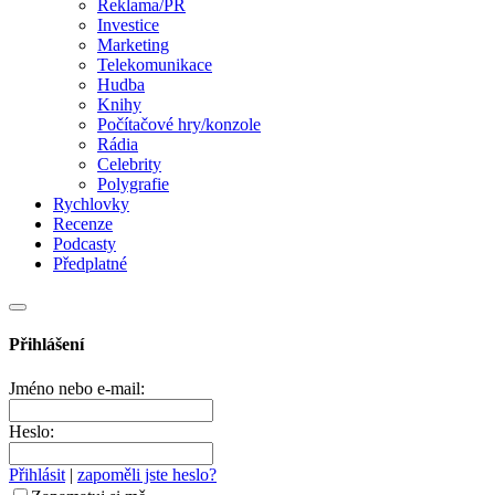
Reklama/PR
Investice
Marketing
Telekomunikace
Hudba
Knihy
Počítačové hry/konzole
Rádia
Celebrity
Polygrafie
Rychlovky
Recenze
Podcasty
Předplatné
Přihlášení
Jméno nebo e-mail:
Heslo:
Přihlásit
|
zapoměli jste heslo?