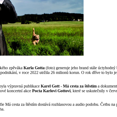
českého zpěváka
Karla Gotta
(foto) generuje jeho brand stále úctyhodn
 podnikání, v roce 2022 utržila 26 milionů korun. O rok dříve to bylo ješ
 byla výpravná publikace
Karel Gott - Má cesta za štěstím
a dokument
ové koncertní akce
Pocta Karlovi Gottovi
, které se uskutečnily v če
afie Má cesta za štěstím dostává rozhlasovou a audio podobu. Četbu na 
ha.