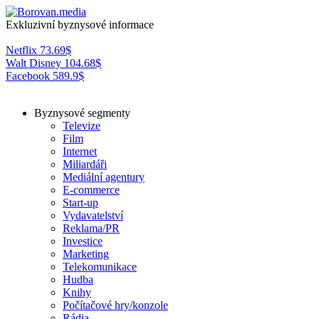
Exkluzivní byznysové informace
Netflix
73.69
$
Walt Disney
104.68
$
Facebook
589.9
$
Byznysové segmenty
Televize
Film
Internet
Miliardáři
Mediální agentury
E-commerce
Start-up
Vydavatelství
Reklama/PR
Investice
Marketing
Telekomunikace
Hudba
Knihy
Počítačové hry/konzole
Rádia