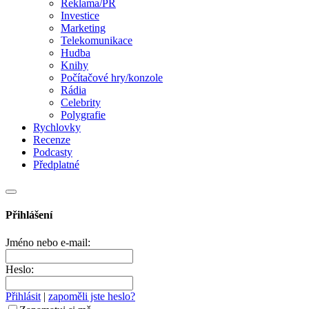
Reklama/PR
Investice
Marketing
Telekomunikace
Hudba
Knihy
Počítačové hry/konzole
Rádia
Celebrity
Polygrafie
Rychlovky
Recenze
Podcasty
Předplatné
Přihlášení
Jméno nebo e-mail:
Heslo:
Přihlásit
|
zapoměli jste heslo?