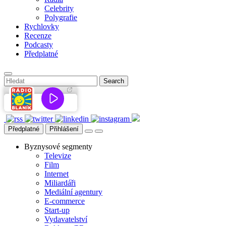
Celebrity
Polygrafie
Rychlovky
Recenze
Podcasty
Předplatné
Předplatné
Přihlášení
Byznysové segmenty
Televize
Film
Internet
Miliardáři
Mediální agentury
E-commerce
Start-up
Vydavatelství