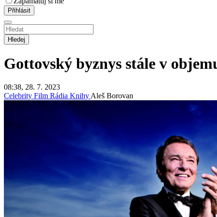
Zapamatuj si mě
Hledej
Gottovský byznys stále v objemu
08:38, 28. 7. 2023
Celebrity
Film
Rádia
Knihy
Aleš Borovan