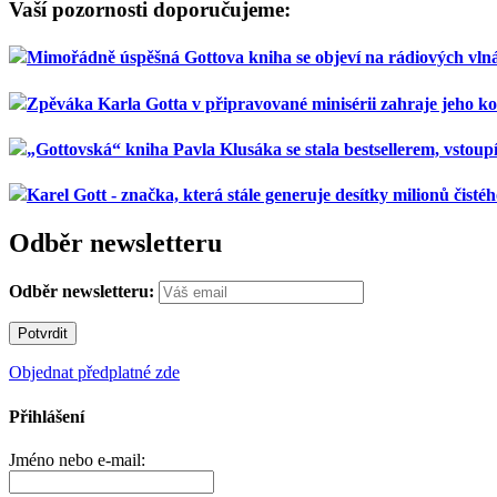
Vaší pozornosti doporučujeme:
Mimořádně úspěšná Gottova kniha se objeví na rádiových vlná
Zpěváka Karla Gotta v připravované minisérii zahraje jeho k
„Gottovská“ kniha Pavla Klusáka se stala bestsellerem, vstoup
Karel Gott - značka, která stále generuje desítky milionů čistéh
Odběr newsletteru
Odběr newsletteru:
Objednat předplatné zde
Přihlášení
Jméno nebo e-mail: