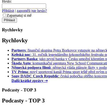
Heslo:
Přihlásit
|
zapoměli jste heslo?
Zapamatuj si mě
Rychlovky
Rychlovky
Partners
: finanční skupina Petra Borkovce vstupuje na německý 
Keltská noc
: 31. ročník legendárního krkonošského festivalu pr
Partners Banka
: jako první banka v Česku umožní klientům na
Škoda Auto
: komunikační agentura New School Communication
Německá podpora filmů
: německá vláda plánuje škrty v podpo
TV Prima
: nový sportovní kanál Prima sport ještě před svým of
Sony DADC Czech Republic
: česká pobočka obřího koncernu 
Další krátké zprávy ⇢
Podcasty - TOP 3
Podcasty - TOP 3