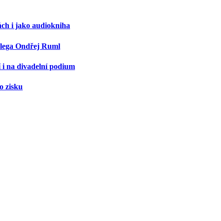
ch i jako audiokniha
olega Ondřej Ruml
í i na divadelní podium
o zisku