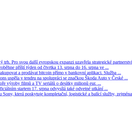
trh. Pro svou další evropskou expanzi uzavřela strategické partnerství 
oběhne příští týden od čtvrtka 13. srpna do 16. srpna ve ...
kupovat a prodávat bitcoin přímo v bankovní aplikaci. Služba ...
s uspěla v tendru na spolupráci se značkou Škoda Auto v České ...
ře výroby filmů a TV seriálů o desítky milionů eur. ...
iciálním startem 17. srpna odvysílá také odvetné utkání ...
Sony, která poskytuje kompletační, logistické a balící služby, zejména 