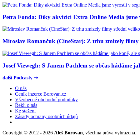
Petra Fonda: Díky akvizici Extra Online Media jsme vy
Miroslav Romančuk (CineStar): Z trhu zmizely filmy s
Josef Viewegh: S Janem Pachlem se občas hádáme jako
další Podcasty ⇢
O nás
Ceník inzerce Borovan.cz
Všeobecné obchodní podmínky
Řekli o nás
Ke stažení
Zásady ochrany osobních údajů
Copyright © 2012 - 2026
Aleš Borovan
, všechna práva vyhrazena.