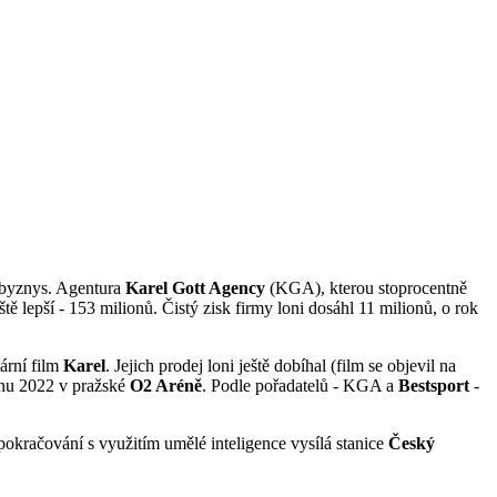
ý byznys. Agentura
Karel Gott Agency
(KGA), kterou stoprocentně
tě lepší - 153 milionů. Čistý zisk firmy loni dosáhl 11 milionů, o rok
ární film
Karel
. Jejich prodej loni ještě dobíhal (film se objevil na
rvnu 2022 v pražské
O2 Aréně
. Podle pořadatelů - KGA a
Bestsport
-
pokračování s využitím umělé inteligence vysílá stanice
Český