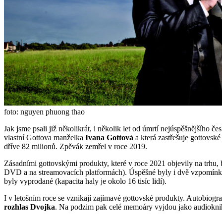
foto: nguyen phuong thao
Jak jsme psali již několikrát, i několik let od úmrtí nejúspěšnějšího 
vlastní Gottova manželka
Ivana Gottová
a která zastřešuje gottovské
dříve 82 milionů. Zpěvák zemřel v roce 2019.
Zásadními gottovskými produkty, které v roce 2021 objevily na trhu,
DVD a na streamovacích platformách). Úspěšné byly i dvě vzpomínk
byly vyprodané (kapacita haly je okolo 16 tisíc lidí).
I v letošním roce se vznikají zajímavé gottovské produkty. Autobiogr
rozhlas Dvojka
. Na podzim pak celé memoáry vyjdou jako audiokni