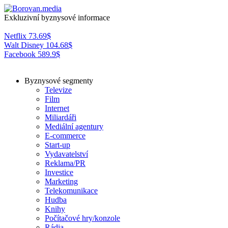
Exkluzivní byznysové informace
Netflix
73.69
$
Walt Disney
104.68
$
Facebook
589.9
$
Byznysové segmenty
Televize
Film
Internet
Miliardáři
Mediální agentury
E-commerce
Start-up
Vydavatelství
Reklama/PR
Investice
Marketing
Telekomunikace
Hudba
Knihy
Počítačové hry/konzole
Rádia