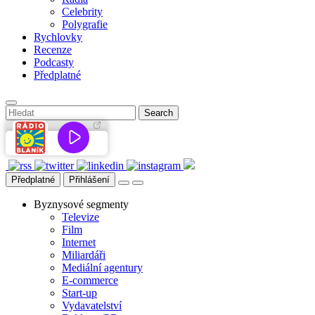
Celebrity
Polygrafie
Rychlovky
Recenze
Podcasty
Předplatné
Předplatné
Přihlášení
Byznysové segmenty
Televize
Film
Internet
Miliardáři
Mediální agentury
E-commerce
Start-up
Vydavatelství