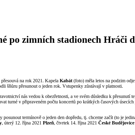
né po zimních stadionech
Hráči 
e přesouvá na rok 2021. Kapela
Kabát
(foto) měla letos na podzim odje
li šňůru přesunout o jeden rok. Vstupenky zůstávají v platnosti.
zdravotnictví nás vedou k obezřetnosti, a ve svém důsledku k přesunutí t
vat turné v připraveném počtu koncertů po krátkých časových úsecích j
 posunout termínově o jeden den dopředu, tj. chceme začít (to je jediná
y
, úterý 12. října 2021
Plzeň
, čtvrtek 14. října 2021
České Budějovice