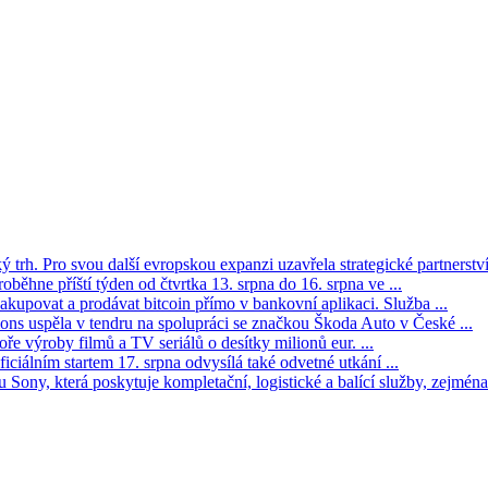
trh. Pro svou další evropskou expanzi uzavřela strategické partnerství 
oběhne příští týden od čtvrtka 13. srpna do 16. srpna ve ...
kupovat a prodávat bitcoin přímo v bankovní aplikaci. Služba ...
s uspěla v tendru na spolupráci se značkou Škoda Auto v České ...
ře výroby filmů a TV seriálů o desítky milionů eur. ...
iciálním startem 17. srpna odvysílá také odvetné utkání ...
Sony, která poskytuje kompletační, logistické a balící služby, zejména 