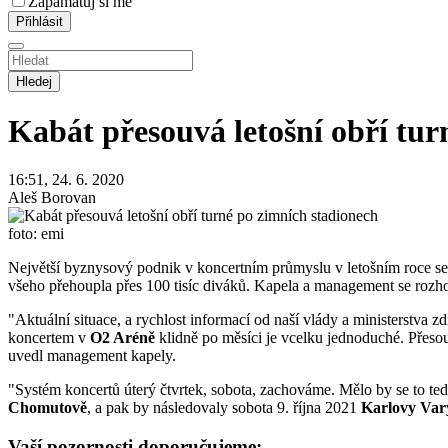
Zapamatuj si mě
Hledej
Kabát přesouvá letošní obří tur
16:51, 24. 6. 2020
Aleš Borovan
foto: emi
Největší byznysový podnik v koncertním průmyslu v letošním roce s
všeho přehoupla přes 100 tisíc diváků. Kapela a management se rozhod
"Aktuální situace, a rychlost informací od naší vlády a ministerstva 
koncertem v
O2 Aréně
klidně po měsíci je vcelku jednoduché. Přesou
uvedl management kapely.
"Systém koncertů úterý čtvrtek, sobota, zachováme. Mělo by se to tedy
Chomutově
, a pak by následovaly sobota 9. října 2021
Karlovy Var
Vaší pozornosti doporučujeme: