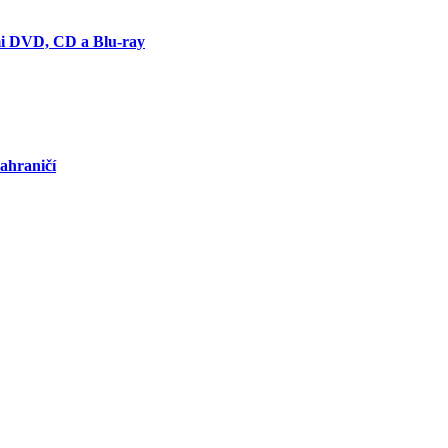
ími DVD, CD a Blu-ray
ahraničí