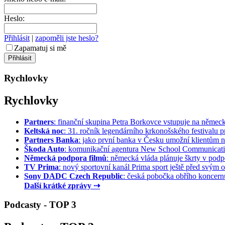
Heslo:
Přihlásit
|
zapoměli jste heslo?
Zapamatuj si mě
Rychlovky
Rychlovky
Partners
: finanční skupina Petra Borkovce vstupuje na německý 
Keltská noc
: 31. ročník legendárního krkonošského festivalu pr
Partners Banka
: jako první banka v Česku umožní klientům na
Škoda Auto
: komunikační agentura New School Communication
Německá podpora filmů
: německá vláda plánuje škrty v podpo
TV Prima
: nový sportovní kanál Prima sport ještě před svým of
Sony DADC Czech Republic
: česká pobočka obřího koncernu 
Další krátké zprávy ⇢
Podcasty - TOP 3