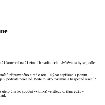
dne
t 21 koncertů na 21 zimních stadionech, návštěvnost by se podle
ermínů připraveného turné o rok... Hýbat například s jedním
e v podstatě nereálné. Berte to jako rozumné a bezpečné řešení,"
 útero-čtvrtko-sobotní výjimka) ve středu 6. října 2021 v
atd.