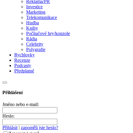
Reklama/PR
Investice
Marketing
Telekomunikace
Hudba
Knihy
Počítačové hry/konzole
Rádia
Celebrity
Polygrafie
Rychlovky
Recenze
Podcasty
Předplatné
Přihlášení
Jméno nebo e-mail:
Heslo:
Přihlásit
|
zapoměli jste heslo?