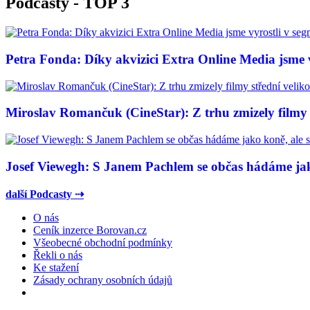
Podcasty - TOP 3
Petra Fonda: Díky akvizici Extra Online Media jsme vy
Miroslav Romančuk (CineStar): Z trhu zmizely filmy s
Josef Viewegh: S Janem Pachlem se občas hádáme jako
další Podcasty ⇢
O nás
Ceník inzerce Borovan.cz
Všeobecné obchodní podmínky
Řekli o nás
Ke stažení
Zásady ochrany osobních údajů