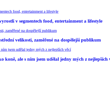
rostli v segmentech food, entertainment a lifestyle
třední velikosti, zaměřené na dospělejší publikum
 koně, ale s ním jsem udělal jedny mých z nejlepších 