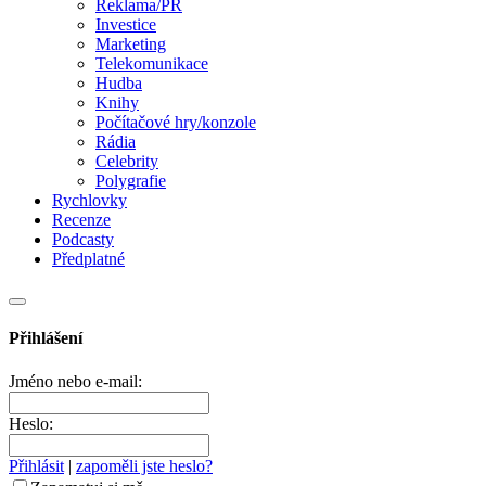
Reklama/PR
Investice
Marketing
Telekomunikace
Hudba
Knihy
Počítačové hry/konzole
Rádia
Celebrity
Polygrafie
Rychlovky
Recenze
Podcasty
Předplatné
Přihlášení
Jméno nebo e-mail:
Heslo:
Přihlásit
|
zapoměli jste heslo?