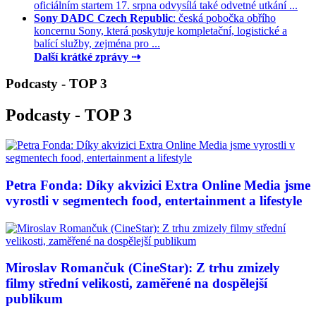
oficiálním startem 17. srpna odvysílá také odvetné utkání ...
Sony DADC Czech Republic
: česká pobočka obřího
koncernu Sony, která poskytuje kompletační, logistické a
balící služby, zejména pro ...
Další krátké zprávy ⇢
Podcasty - TOP 3
Podcasty - TOP 3
Petra Fonda: Díky akvizici Extra Online Media jsme
vyrostli v segmentech food, entertainment a lifestyle
Miroslav Romančuk (CineStar): Z trhu zmizely
filmy střední velikosti, zaměřené na dospělejší
publikum