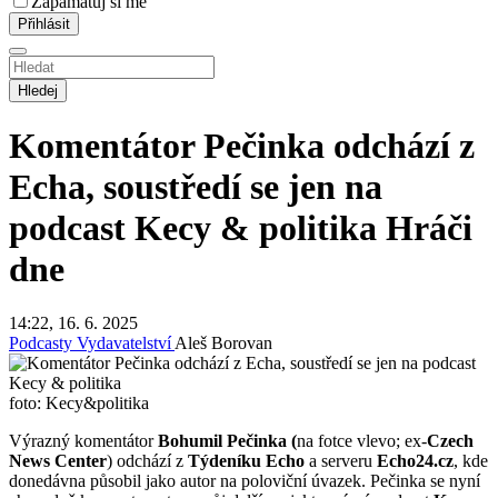
Zapamatuj si mě
Hledej
Komentátor Pečinka odchází z
Echa, soustředí se jen na
podcast Kecy & politika
Hráči
dne
14:22, 16. 6. 2025
Podcasty
Vydavatelství
Aleš Borovan
foto: Kecy&politika
Výrazný komentátor
Bohumil Pečinka (
na fotce vlevo; ex-
Czech
News Center
) odchází z
Týdeníku Echo
a serveru
Echo24.cz
, kde
donedávna působil jako autor na poloviční úvazek. Pečinka se nyní