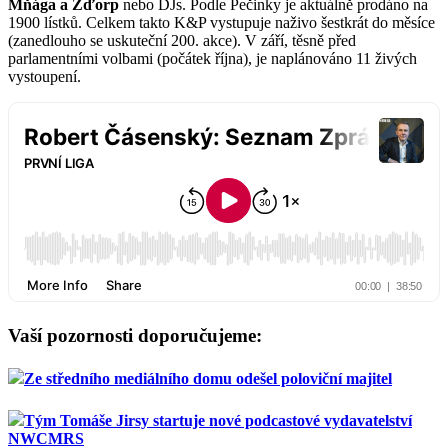
Mňága a Žďorp
nebo DJs. Podle Pečinky je aktuálně prodáno na
1900 lístků. Celkem takto K&P vystupuje naživo šestkrát do měsíce
(zanedlouho se uskuteční 200. akce). V září, těsně před
parlamentními volbami (počátek října), je naplánováno 11 živých
vystoupení.
Vaší pozornosti doporučujeme:
Ze středního mediálního domu odešel poloviční majitel
Tým Tomáše Jirsy startuje nové podcastové vydavatelství
NWCMRS