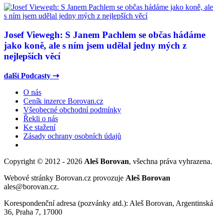
Josef Viewegh: S Janem Pachlem se občas hádáme
jako koně, ale s ním jsem udělal jedny mých z
nejlepších věcí
další Podcasty ⇢
O nás
Ceník inzerce Borovan.cz
Všeobecné obchodní podmínky
Řekli o nás
Ke stažení
Zásady ochrany osobních údajů
Copyright © 2012 - 2026
Aleš Borovan
, všechna práva vyhrazena.
Webové stránky Borovan.cz provozuje
Aleš Borovan
ales@borovan.cz.
Korespondenční adresa (pozvánky atd.): Aleš Borovan, Argentinská
36, Praha 7, 17000