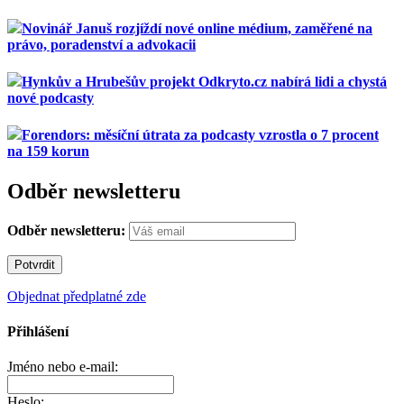
Novinář Januš rozjíždí nové online médium, zaměřené na
právo, poradenství a advokacii
Hynkův a Hrubešův projekt Odkryto.cz nabírá lidi a chystá
nové podcasty
Forendors: měsíční útrata za podcasty vzrostla o 7 procent
na 159 korun
Odběr newsletteru
Odběr newsletteru:
Objednat předplatné zde
Přihlášení
Jméno nebo e-mail:
Heslo: