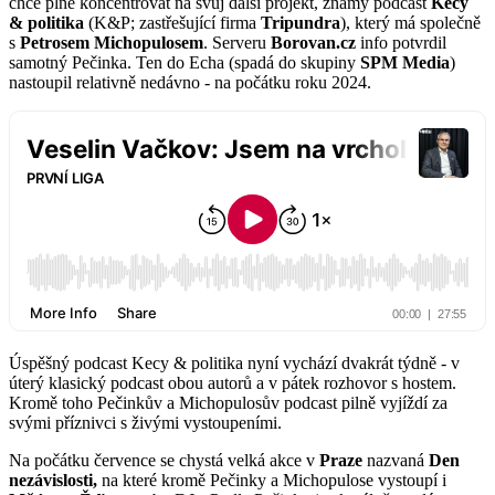
chce plně koncentrovat na svůj další projekt, známý podcast
Kecy
& politika
(K&P; zastřešující firma
Tripundra
), který má společně
s
Petrosem Michopulosem
. Serveru
Borovan.cz
info potvrdil
samotný Pečinka. Ten do Echa (spadá do skupiny
SPM Media
)
nastoupil relativně nedávno - na počátku roku 2024.
Úspěšný podcast Kecy & politika nyní vychází dvakrát týdně - v
úterý klasický podcast obou autorů a v pátek rozhovor s hostem.
Kromě toho Pečinkův a Michopulosův podcast pilně vyjíždí za
svými příznivci s živými vystoupeními.
Na počátku července se chystá velká akce v
Praze
nazvaná
Den
nezávislosti,
na které kromě Pečinky a Michopulose vystoupí i