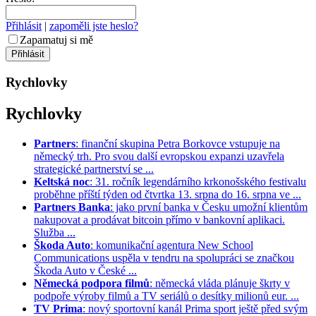
Přihlásit
|
zapoměli jste heslo?
Zapamatuj si mě
Rychlovky
Rychlovky
Partners
: finanční skupina Petra Borkovce vstupuje na
německý trh. Pro svou další evropskou expanzi uzavřela
strategické partnerství se ...
Keltská noc
: 31. ročník legendárního krkonošského festivalu
proběhne příští týden od čtvrtka 13. srpna do 16. srpna ve ...
Partners Banka
: jako první banka v Česku umožní klientům
nakupovat a prodávat bitcoin přímo v bankovní aplikaci.
Služba ...
Škoda Auto
: komunikační agentura New School
Communications uspěla v tendru na spolupráci se značkou
Škoda Auto v České ...
Německá podpora filmů
: německá vláda plánuje škrty v
podpoře výroby filmů a TV seriálů o desítky milionů eur. ...
TV Prima
: nový sportovní kanál Prima sport ještě před svým