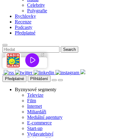
Celebrity
Polygrafie
Rychlovky
Recenze
Podcasty
Předplatné
Předplatné
Přihlášení
Byznysové segmenty
Televize
Film
Internet
Miliardáři
Mediální agentury
E-commerce
Start-up
Vydavatelství