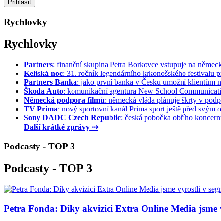
Rychlovky
Rychlovky
Partners
: finanční skupina Petra Borkovce vstupuje na německý 
Keltská noc
: 31. ročník legendárního krkonošského festivalu pr
Partners Banka
: jako první banka v Česku umožní klientům na
Škoda Auto
: komunikační agentura New School Communication
Německá podpora filmů
: německá vláda plánuje škrty v podpo
TV Prima
: nový sportovní kanál Prima sport ještě před svým of
Sony DADC Czech Republic
: česká pobočka obřího koncernu 
Další krátké zprávy ⇢
Podcasty - TOP 3
Podcasty - TOP 3
Petra Fonda: Díky akvizici Extra Online Media jsme vy