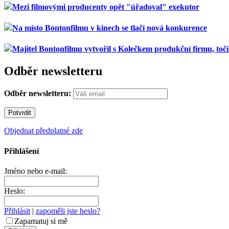
Mezi filmovými producenty opět "úřadoval" exekutor
Na místo Bontonfilmu v kinech se tlačí nová konkurence
Majitel Bontonfilmu vytvořil s Kolečkem produkční firmu, toč
Odběr newsletteru
Odběr newsletteru:
Objednat předplatné zde
Přihlášení
Jméno nebo e-mail:
Heslo:
Přihlásit
|
zapoměli jste heslo?
Zapamatuj si mě