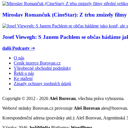
Miroslav Romančuk (CineStar): Z trhu zmizely filmy s
Josef Viewegh: S Janem Pachlem se občas hádáme jako
další Podcasty ⇢
O nás
Ceník inzerce Borovan.cz
Všeobecné obchodní podmínky
Řekli o nás
Ke stažení
Zásady ochrany osobních údajů
Copyright © 2012 - 2026
Aleš Borovan
, všechna práva vyhrazena.
Webové stránky Borovan.cz provozuje
Aleš Borovan
ales@borovan
Korespondenční adresa (pozvánky atd.): Aleš Borovan, Argentinská 
Výroba: 2046,
božíMédia
Platforma:
WordPress