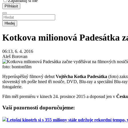
Zapamatuj si mě
Hledej
Kotkova milionová Padesátka za
06:13, 6. 4. 2016
Aleš Borovan
foto: bontonfilm
Hyperúspěšný filmový debut
Vojtěcha Kotka Padesátka
(foto) zakr
slovenský trh pošle hned tři nosiče, DVD, Blu-ray a speciální Blu-
fotogalerie.
Film měl premiéru v kinech 24. prosince 2015 a doposud jen v
Česk
Vaší pozornosti doporučujeme:
Letošní kinotrh si s 355 miliony stále udržuje rekordní tempo