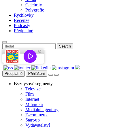
Celebrity
Polygrafie
Rychlovky
Recenze
Podcasty
Předplatné
Předplatné
Přihlášení
Byznysové segmenty
Televize
Film
Internet
Miliardáři
Mediální agentury
E-commerce
Start-up
Vydavatelství