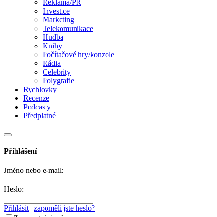
Reklama/PR
Investice
Marketing
Telekomunikace
Hudba
Knihy
Počítačové hry/konzole
Rádia
Celebrity
Polygrafie
Rychlovky
Recenze
Podcasty
Předplatné
Přihlášení
Jméno nebo e-mail:
Heslo:
Přihlásit
|
zapoměli jste heslo?