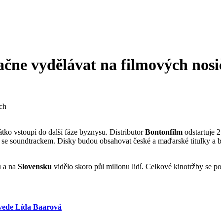
čne vydělávat na filmových nosi
átko vstoupí do další fáze byznysu. Distributor
Bontonfilm
odstartuje 
ray se soundtrackem. Disky budou obsahovat české a maďarské titulky 
u
a na
Slovensku
vidělo skoro půl milionu lidí. Celkové kinotržby se 
, vede Lída Baarová