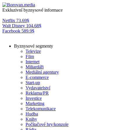
Exkluzivní byznysové informace
Netflix
73.69
$
Walt Disney
104.68
$
Facebook
589.9
$
Byznysové segmenty
Televize
Film
Internet
Miliardáři
Mediální agentury
E-commerce
Start-up
Vydavatelství
Reklama/PR
Investice
Marketing
Telekomunikace
Hudba
Knihy
Počítačové hry/konzole
Rádia