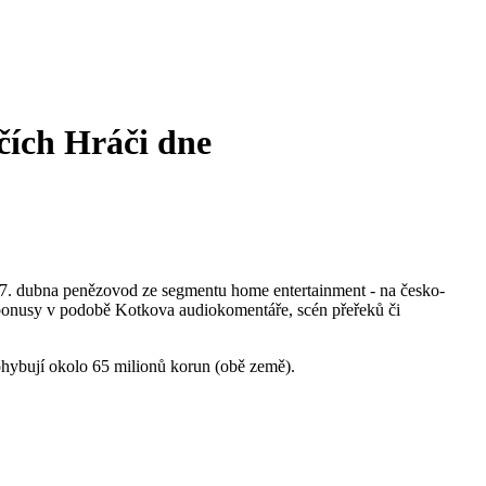
čích
Hráči dne
27. dubna penězovod ze segmentu home entertainment - na česko-
a bonusy v podobě Kotkova audiokomentáře, scén přeřeků či
pohybují okolo 65 milionů korun (obě země).