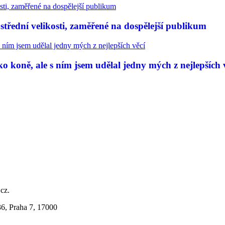
třední velikosti, zaměřené na dospělejší publikum
 koně, ale s ním jsem udělal jedny mých z nejlepších 
.cz.
36, Praha 7, 17000