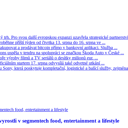
trh. Pro svou další evropskou expanzi uzavřela strategické partnerství 
oběhne příští týden od čtvrtka 13. srpna do 16. srpna ve ...
kupovat a prodávat bitcoin přímo v bankovní aplikaci. Služba ...
s uspěla v tendru na spolupráci se značkou Škoda Auto v České ...
ře výroby filmů a TV seriálů o desítky milionů eur. ...
iciálním startem 17. srpna odvysílá také odvetné utkání ...
Sony, která poskytuje kompletační, logistické a balící služby, zejména 
rostli v segmentech food, entertainment a lifestyle