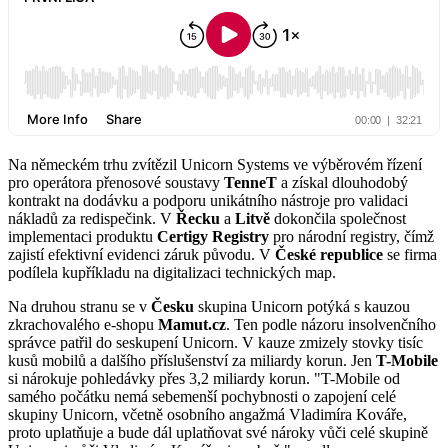
Na německém trhu zvítězil Unicorn Systems ve výběrovém řízení
pro operátora přenosové soustavy
TenneT
a získal dlouhodobý
kontrakt na dodávku a podporu unikátního nástroje pro validaci
nákladů za redispečink. V
Řecku
a
Litvě
dokončila společnost
implementaci produktu
Certigy Registry
pro národní registry, čímž
zajistí efektivní evidenci záruk původu. V
České republice
se firma
podílela kupříkladu na digitalizaci technických map.
Na druhou stranu se v
Česku
skupina Unicorn potýká s kauzou
zkrachovalého e-shopu
Mamut.cz
. Ten podle názoru insolvenčního
správce patřil do seskupení Unicorn. V kauze zmizely stovky tisíc
kusů mobilů a dalšího příslušenství za miliardy korun. Jen
T-Mobile
si nárokuje pohledávky přes 3,2 miliardy korun. "T-Mobile od
samého počátku nemá sebemenší pochybnosti o zapojení celé
skupiny Unicorn, včetně osobního angažmá Vladimíra Kováře,
proto uplatňuje a bude dál uplatňovat své nároky vůči celé skupině