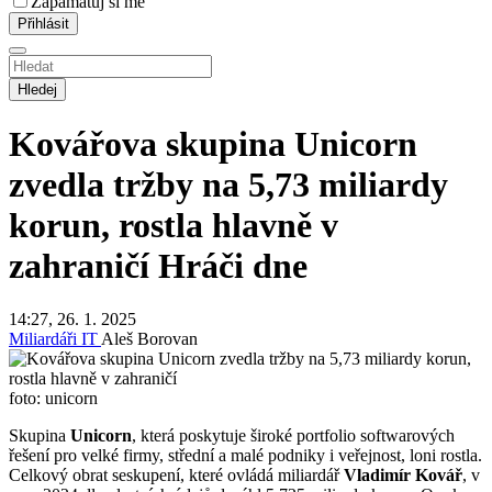
Zapamatuj si mě
Hledej
Kovářova skupina Unicorn
zvedla tržby na 5,73 miliardy
korun, rostla hlavně v
zahraničí
Hráči dne
14:27, 26. 1. 2025
Miliardáři
IT
Aleš Borovan
foto: unicorn
Skupina
Unicorn
, která poskytuje široké portfolio softwarových
řešení pro velké firmy, střední a malé podniky i veřejnost, loni rostla.
Celkový obrat seskupení, které ovládá miliardář
Vladimír Kovář
, v