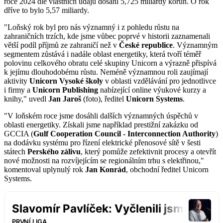
roce 2024 dle vlastních údajů dosáhl 5,725 miliardy korun. O rok
dříve to bylo 5,57 miliardy.
"Loňský rok byl pro nás významný i z pohledu růstu na
zahraničních trzích, kde jsme vůbec poprvé v historii zaznamenali
větší podíl příjmů ze zahraničí než v
České republice
. Významným
segmentem zůstává i nadále oblast energetiky, která tvoří téměř
polovinu celkového obratu celé skupiny Unicorn a výrazně přispívá
k jejímu dlouhodobému růstu. Neméně významnou roli zaujímají
aktivity
Unicorn Vysoké školy
v oblasti vzdělávání pro jednotlivce
i firmy a
Unicorn Publishing
nabízející online výukové kurzy a
knihy," uvedl
Jan Jaroš
(foto), ředitel
Unicorn Systems
.
"V loňském roce jsme dosáhli dalších významných úspěchů v
oblasti energetiky. Získali jsme například prestižní zakázku od
GCCIA (
Gulf Cooperation Council - Interconnection Authority
)
na dodávku systému pro řízení elektrické přenosové sítě v šesti
státech
Perského zálivu
, který pomůže zefektivnit procesy a otevřít
nové možnosti na rozvíjejícím se regionálním trhu s elektřinou,"
komentoval uplynulý rok
Jan Konrád
, obchodní ředitel Unicorn
Systems.