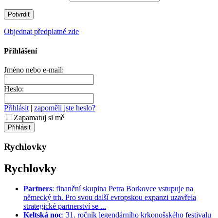
Objednat předplatné zde
Přihlášení
Jméno nebo e-mail:
Heslo:
Přihlásit
|
zapoměli jste heslo?
Zapamatuj si mě
Rychlovky
Rychlovky
Partners
: finanční skupina Petra Borkovce vstupuje na
německý trh. Pro svou další evropskou expanzi uzavřela
strategické partnerství se ...
Keltská noc
: 31. ročník legendárního krkonošského festivalu