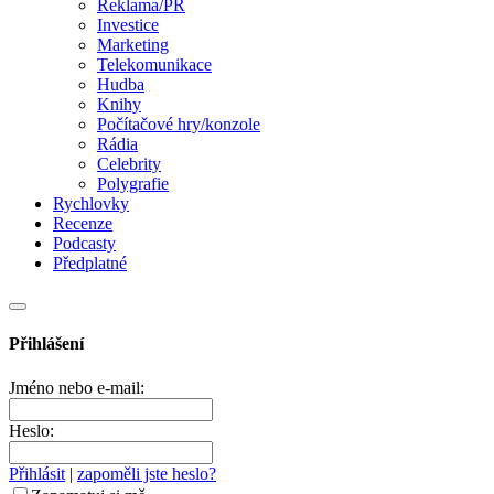
Reklama/PR
Investice
Marketing
Telekomunikace
Hudba
Knihy
Počítačové hry/konzole
Rádia
Celebrity
Polygrafie
Rychlovky
Recenze
Podcasty
Předplatné
Přihlášení
Jméno nebo e-mail:
Heslo:
Přihlásit
|
zapoměli jste heslo?