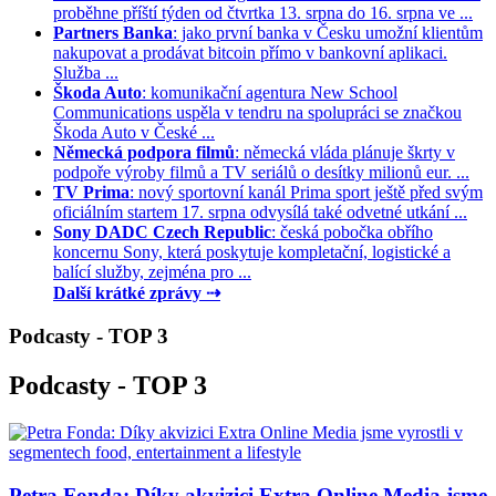
proběhne příští týden od čtvrtka 13. srpna do 16. srpna ve ...
Partners Banka
: jako první banka v Česku umožní klientům
nakupovat a prodávat bitcoin přímo v bankovní aplikaci.
Služba ...
Škoda Auto
: komunikační agentura New School
Communications uspěla v tendru na spolupráci se značkou
Škoda Auto v České ...
Německá podpora filmů
: německá vláda plánuje škrty v
podpoře výroby filmů a TV seriálů o desítky milionů eur. ...
TV Prima
: nový sportovní kanál Prima sport ještě před svým
oficiálním startem 17. srpna odvysílá také odvetné utkání ...
Sony DADC Czech Republic
: česká pobočka obřího
koncernu Sony, která poskytuje kompletační, logistické a
balící služby, zejména pro ...
Další krátké zprávy ⇢
Podcasty - TOP 3
Podcasty - TOP 3
Petra Fonda: Díky akvizici Extra Online Media jsme