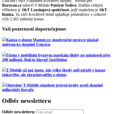
Unicorn i vůči Vladimíru Kovářovi osobně," uvedla pro
Borovan.cz
mluvčí T-Mobile
Patricie Šedivá
. Dalším velkým
věřitelem je
J&T Leasingová společnost
, jejíž majitelem je
J&T
Banka
. Ta vůči Kovářově firmě uplatňuje pohledávky v celkové
výši 2,365 miliardy korun.
Vaší pozornosti doporučujeme:
Kauza e-shopu Mamut.cz: insolvenční správce ukázal
směrem ke skupině Unicorn
Firma v mobilním byznysu nasekala dluhy po splatnosti přes
200 milionů. Bolí to hlavně Spořitelnu
T-Mobile už má jasno, jak velké škody měl utrpět v kauze
ziskového, ale zkrachovalého e-shopu
Operátor T-Mobile stupňuje právní kroky proti skupině
miliardáře Kováře
Odběr newsletteru
Odběr newsletteru: