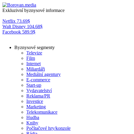
Exkluzivní byznysové informace
Netflix
73.69
$
Walt Disney
104.68
$
Facebook
589.9
$
Byznysové segmenty
Televize
Film
Internet
Miliardáři
Mediální agentury
E-commerce
Start-up
Vydavatelství
Reklama/PR
Investice
Marketing
Telekomunikace
Hudba
Knihy
Počítačové hry/konzole
Rádia