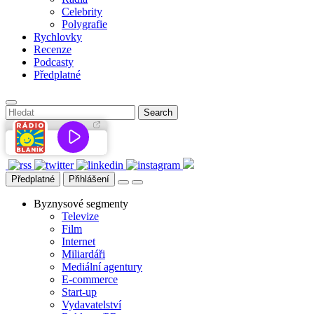
Celebrity
Polygrafie
Rychlovky
Recenze
Podcasty
Předplatné
Předplatné
Přihlášení
Byznysové segmenty
Televize
Film
Internet
Miliardáři
Mediální agentury
E-commerce
Start-up
Vydavatelství