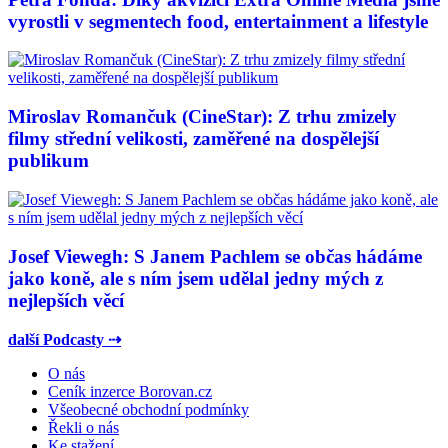
vyrostli v segmentech food, entertainment a lifestyle
Miroslav Romančuk (CineStar): Z trhu zmizely
filmy střední velikosti, zaměřené na dospělejší
publikum
Josef Viewegh: S Janem Pachlem se občas hádáme
jako koně, ale s ním jsem udělal jedny mých z
nejlepších věcí
další Podcasty ⇢
O nás
Ceník inzerce Borovan.cz
Všeobecné obchodní podmínky
Řekli o nás
Ke stažení