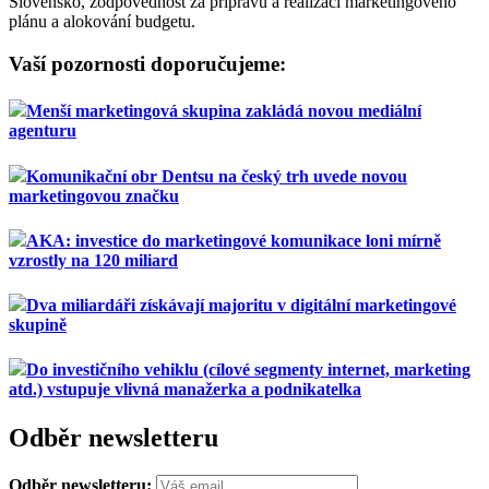
Slovensko, zodpovědnost za přípravu a realizaci marketingového
plánu a alokování budgetu.
Vaší pozornosti doporučujeme:
Menší marketingová skupina zakládá novou mediální
agenturu
Komunikační obr Dentsu na český trh uvede novou
marketingovou značku
AKA: investice do marketingové komunikace loni mírně
vzrostly na 120 miliard
Dva miliardáři získávají majoritu v digitální marketingové
skupině
Do investičního vehiklu (cílové segmenty internet, marketing
atd.) vstupuje vlivná manažerka a podnikatelka
Odběr newsletteru
Odběr newsletteru: