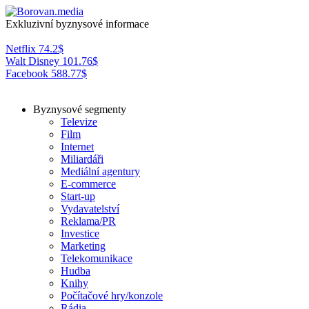
Exkluzivní byznysové informace
Netflix
74.2
$
Walt Disney
101.76
$
Facebook
588.77
$
Byznysové segmenty
Televize
Film
Internet
Miliardáři
Mediální agentury
E-commerce
Start-up
Vydavatelství
Reklama/PR
Investice
Marketing
Telekomunikace
Hudba
Knihy
Počítačové hry/konzole
Rádia