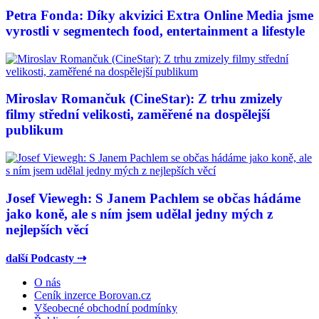
Petra Fonda: Díky akvizici Extra Online Media jsme
vyrostli v segmentech food, entertainment a lifestyle
Miroslav Romančuk (CineStar): Z trhu zmizely
filmy střední velikosti, zaměřené na dospělejší
publikum
Josef Viewegh: S Janem Pachlem se občas hádáme
jako koně, ale s ním jsem udělal jedny mých z
nejlepších věcí
další Podcasty ⇢
O nás
Ceník inzerce Borovan.cz
Všeobecné obchodní podmínky