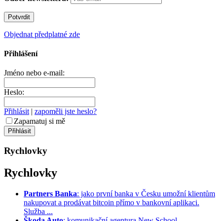
Objednat předplatné zde
Přihlášení
Jméno nebo e-mail:
Heslo:
Přihlásit
|
zapoměli jste heslo?
Zapamatuj si mě
Rychlovky
Rychlovky
Partners Banka
: jako první banka v Česku umožní klientům
nakupovat a prodávat bitcoin přímo v bankovní aplikaci.
Služba ...
Škoda Auto
: komunikační agentura New School