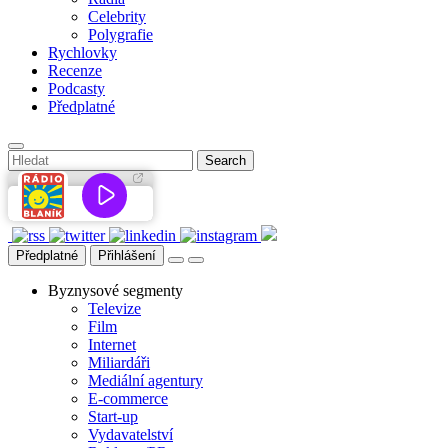
Celebrity
Polygrafie
Rychlovky
Recenze
Podcasty
Předplatné
Předplatné
Přihlášení
Byznysové segmenty
Televize
Film
Internet
Miliardáři
Mediální agentury
E-commerce
Start-up
Vydavatelství