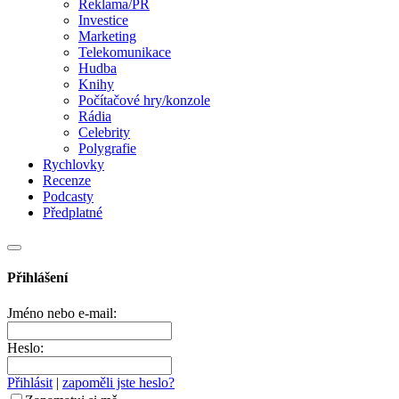
Reklama/PR
Investice
Marketing
Telekomunikace
Hudba
Knihy
Počítačové hry/konzole
Rádia
Celebrity
Polygrafie
Rychlovky
Recenze
Podcasty
Předplatné
Přihlášení
Jméno nebo e-mail:
Heslo:
Přihlásit
|
zapoměli jste heslo?