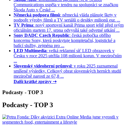
Communications uspěla v tendru na spolupráci se značkou
Škoda Auto v České ...
Německá podpora filmů
: německá vláda plánuje škrty v
podpoře výroby filmů a TV seriálů o desítky milionů eur. ...
TV Prima
: nový sportovní kanál Prima sport ještě před svým
oficiálním startem 17. srpna odvysílá také odvetné utkání ...
Sony DADC Czech Republic
: česká pobočka obřího
koncernu Sony, která poskytuje kompletační, logistické a
balící služby, zejména pro ...
LED Multimedia
: velká reklamní síť LED obrazovek v
Česku v roce 2025 utržila 108 milionů korun. V meziročním
...
Slovenský videoherní průmysl
: v roku 2025 zaznamenal
smíšené výsledky. Celkový obrat slovenských herních studií
meziročně narostl ze 67,8 ...
Další krátké zprávy ⇢
Podcasty - TOP 3
Podcasty - TOP 3