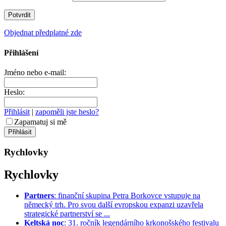
Objednat předplatné zde
Přihlášení
Jméno nebo e-mail:
Heslo:
Přihlásit
|
zapoměli jste heslo?
Zapamatuj si mě
Rychlovky
Rychlovky
Partners
: finanční skupina Petra Borkovce vstupuje na
německý trh. Pro svou další evropskou expanzi uzavřela
strategické partnerství se ...
Keltská noc
: 31. ročník legendárního krkonošského festivalu