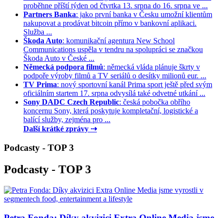
proběhne příští týden od čtvrtka 13. srpna do 16. srpna ve ...
Partners Banka
: jako první banka v Česku umožní klientům
nakupovat a prodávat bitcoin přímo v bankovní aplikaci.
Služba ...
Škoda Auto
: komunikační agentura New School
Communications uspěla v tendru na spolupráci se značkou
Škoda Auto v České ...
Německá podpora filmů
: německá vláda plánuje škrty v
podpoře výroby filmů a TV seriálů o desítky milionů eur. ...
TV Prima
: nový sportovní kanál Prima sport ještě před svým
oficiálním startem 17. srpna odvysílá také odvetné utkání ...
Sony DADC Czech Republic
: česká pobočka obřího
koncernu Sony, která poskytuje kompletační, logistické a
balící služby, zejména pro ...
Další krátké zprávy ⇢
Podcasty - TOP 3
Podcasty - TOP 3
Petra Fonda: Díky akvizici Extra Online Media jsme