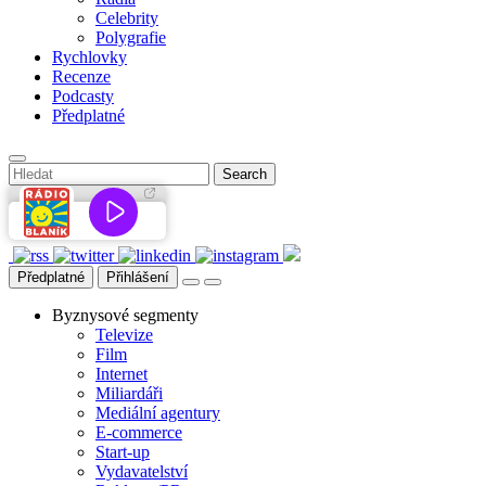
Celebrity
Polygrafie
Rychlovky
Recenze
Podcasty
Předplatné
Předplatné
Přihlášení
Byznysové segmenty
Televize
Film
Internet
Miliardáři
Mediální agentury
E-commerce
Start-up
Vydavatelství