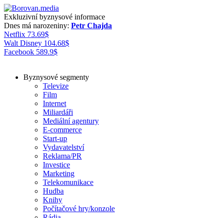
Exkluzivní byznysové informace
Dnes má narozeniny:
Petr Chajda
Netflix
73.69
$
Walt Disney
104.68
$
Facebook
589.9
$
Byznysové segmenty
Televize
Film
Internet
Miliardáři
Mediální agentury
E-commerce
Start-up
Vydavatelství
Reklama/PR
Investice
Marketing
Telekomunikace
Hudba
Knihy
Počítačové hry/konzole
Rádia