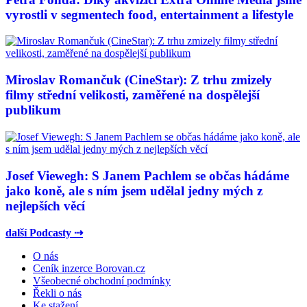
vyrostli v segmentech food, entertainment a lifestyle
Miroslav Romančuk (CineStar): Z trhu zmizely
filmy střední velikosti, zaměřené na dospělejší
publikum
Josef Viewegh: S Janem Pachlem se občas hádáme
jako koně, ale s ním jsem udělal jedny mých z
nejlepších věcí
další Podcasty ⇢
O nás
Ceník inzerce Borovan.cz
Všeobecné obchodní podmínky
Řekli o nás
Ke stažení