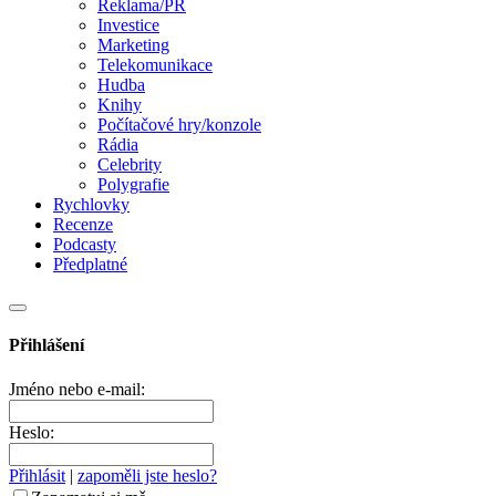
Reklama/PR
Investice
Marketing
Telekomunikace
Hudba
Knihy
Počítačové hry/konzole
Rádia
Celebrity
Polygrafie
Rychlovky
Recenze
Podcasty
Předplatné
Přihlášení
Jméno nebo e-mail:
Heslo:
Přihlásit
|
zapoměli jste heslo?