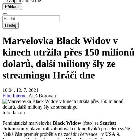
Zapamatuj si mě
Hledej
Marvelovka Black Widov v
kinech utržila přes 150 milionů
dolarů, další miliony šly ze
streamingu
Hráči dne
10:04, 12. 7. 2021
Film
Internet
Aleš Borovan
foto: falcon
Feministická marvelovka
Black Widow
(foto) se
Scarlett
Johansson
v hlavní roli zabodovala u kinodiváků po celém světě.
Velká část premiér proběhla na začátku července - v
USA
9.