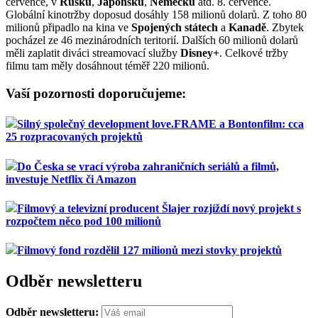
července, v
Rusku
,
Japonsku
,
Německu
atd. 8. července.
Globální kinotržby doposud dosáhly 158 milionů dolarů. Z toho 80
milionů připadlo na kina ve
Spojených státech
a
Kanadě
. Zbytek
pocházel ze 46 mezinárodních teritorií. Dalších 60 milionů dolarů
měli zaplatit diváci streamovací služby
Disney+
. Celkové tržby
filmu tam měly dosáhnout téměř 220 milionů.
Vaší pozornosti doporučujeme:
Silný společný development love.FRAME a Bontonfilm: cca
25 rozpracovaných projektů
Do Česka se vrací výroba zahraničních seriálů a filmů,
investuje Netflix či Amazon
Filmový a televizní producent Šlajer rozjíždí nový projekt s
rozpočtem něco pod 100 milionů
Filmový fond rozdělil 127 milionů mezi stovky projektů
Odběr newsletteru
Odběr newsletteru: