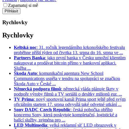
Zapamatuj si mě
Rychlovky
Rychlovky
Keltská noc
: 31. ročník legendárního krkonošského festivalu
proběhne příští týden od čtvrtka 13. srpna do 16. srpna ve ...
Partners Banka
: jako první banka v Česku umožní klientům
nakupovat a prodávat bitcoin přímo v bankovní aplikaci.
Služba ...
Škoda Auto
: komunikační agentura New School
Communications uspěla v tendru na spolupráci se značkou
Škoda Auto v České ...
Německá podpora filmů
: německá vláda plánuje škrty v
podpoře výroby filmů a TV seriálů o desítky milionů eur. ...
TV Prima
: nový sportovní kanál Prima sport ještě před svým
oficiálním startem 17. srpna odvysílá také odvetné utkání ...
Sony DADC Czech Republic
: česká pobočka obřího
koncernu Sony, která poskytuje kompletační, logistické a
balící služby, zejména pro ...
LED Multimedia
: velká reklamní síť LED obrazovek v