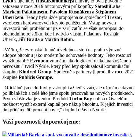
Lyko
z agentury
HustáKomunikejšn
. Invity.io byla původně
založena v roce 2019 bitcoinovými průkopníky
SatoshiLabs
-
Markem Palatinusem
,
Pavolem Rusnákem
a
Štěpánem
Uheríkem
. Tehdy byla úzce propojena se společností
Trezor
,
výrobcem hardwarových krypto peněženek. Vstup nových
investorů měl proběhnout již v září, zatím se však nepropsal do
obchodního rejstříku, kde Invity.io vlastní Palatinus, Rusnák,
Uherík,
Jiří Brada
a
Martin Böhm
.
"Věřím, že evropská finanční veřejnost stojí na prahu výrazné
adopce bitcoinu jako moderního uchovatele hodnoty. Jeho rostoucí
využití napříč
Evropou
vnímám jako logickou reakci na zvýšenou
nervozitu," tvrdí Nýdrle, který před lety spoluzaložil komunikační
skupinu
Kindred Group
. Společně s partnery ji prodali v roce 2021
skupině
Publicis Groupe
.
"Oficiálně jsme do Invity vstoupili až teď v září, ale už máme dávno
po líbánkách a celé léto jsme spolu pracovali na nových produktech.
První vlaštovka je venku. Produkt
Turbo Buy
nabízí uživatelům
možnost využít externí kapitál pro nákup bitcoinu. K jejich investici
jim přidáme 60 procent navíc," doplnila Pavla Nýdrle.
Vaší pozornosti doporučujeme:
Miliardář Barta a spol. vycouvali z desetimilionové investice,