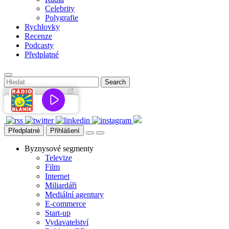
Celebrity
Polygrafie
Rychlovky
Recenze
Podcasty
Předplatné
Předplatné
Přihlášení
Byznysové segmenty
Televize
Film
Internet
Miliardáři
Mediální agentury
E-commerce
Start-up
Vydavatelství