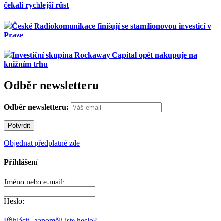
čekali rychlejší růst
České Radiokomunikace finišují se stamilionovou investicí v
Praze
Investiční skupina Rockaway Capital opět nakupuje na
knižním trhu
Odběr newsletteru
Odběr newsletteru:
Objednat předplatné zde
Přihlášení
Jméno nebo e-mail:
Heslo:
Přihlásit
|
zapoměli jste heslo?