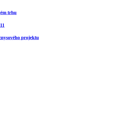
vém trhu
 11
znysového projektu