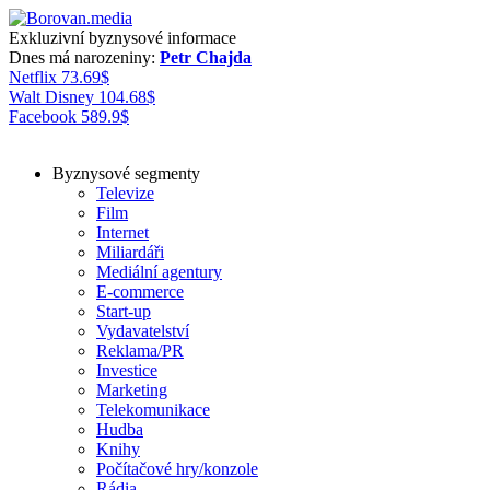
Exkluzivní byznysové informace
Dnes má narozeniny:
Petr Chajda
Netflix
73.69
$
Walt Disney
104.68
$
Facebook
589.9
$
Byznysové segmenty
Televize
Film
Internet
Miliardáři
Mediální agentury
E-commerce
Start-up
Vydavatelství
Reklama/PR
Investice
Marketing
Telekomunikace
Hudba
Knihy
Počítačové hry/konzole
Rádia