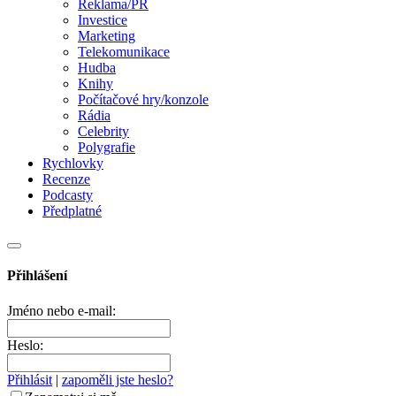
Reklama/PR
Investice
Marketing
Telekomunikace
Hudba
Knihy
Počítačové hry/konzole
Rádia
Celebrity
Polygrafie
Rychlovky
Recenze
Podcasty
Předplatné
Přihlášení
Jméno nebo e-mail:
Heslo:
Přihlásit
|
zapoměli jste heslo?