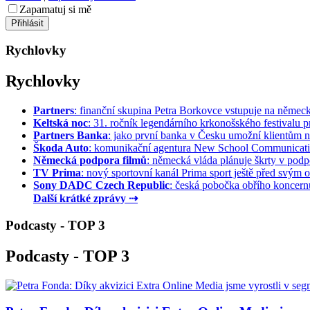
Zapamatuj si mě
Rychlovky
Rychlovky
Partners
: finanční skupina Petra Borkovce vstupuje na německý 
Keltská noc
: 31. ročník legendárního krkonošského festivalu pr
Partners Banka
: jako první banka v Česku umožní klientům na
Škoda Auto
: komunikační agentura New School Communication
Německá podpora filmů
: německá vláda plánuje škrty v podpo
TV Prima
: nový sportovní kanál Prima sport ještě před svým of
Sony DADC Czech Republic
: česká pobočka obřího koncernu 
Další krátké zprávy ⇢
Podcasty - TOP 3
Podcasty - TOP 3