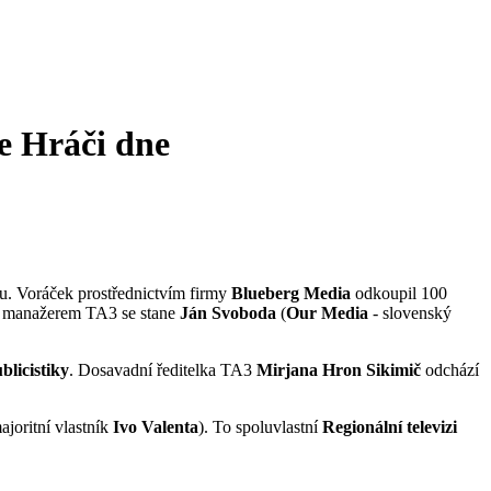
e
Hráči dne
u. Voráček prostřednictvím firmy
Blueberg Media
odkoupil 100
 manažerem TA3 se stane
Ján Svoboda
(
Our Media
- slovenský
blicistiky
. Dosavadní ředitelka TA3
Mirjana Hron Sikimič
odchází
ajoritní vlastník
Ivo Valenta
). To spoluvlastní
Regionální televizi