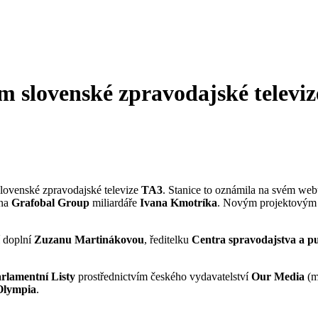
 slovenské zpravodajské televiz
 slovenské zpravodajské televize
TA3
. Stanice to oznámila na svém web
ina
Grafobal Group
miliardáře
Ivana Kmotríka
. Novým projektovým
í doplní
Zuzanu Martinákovou
, ředitelku
Centra spravodajstva a pu
rlamentní Listy
prostřednictvím českého vydavatelství
Our Media
(m
 Olympia
.