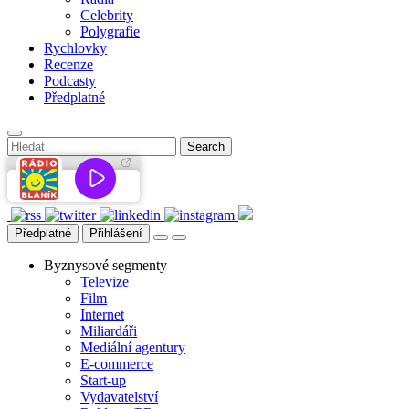
Celebrity
Polygrafie
Rychlovky
Recenze
Podcasty
Předplatné
Předplatné
Přihlášení
Byznysové segmenty
Televize
Film
Internet
Miliardáři
Mediální agentury
E-commerce
Start-up
Vydavatelství