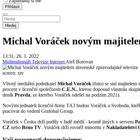
Zapamatuj si mě
Hledej
Michal Voráček novým majitelem
13:31, 26. 1. 2022
Multimilionáři
Televize
Internet
Aleš Borovan
screen: xtv
Vlivný mediální podnikatel
Michal Voráček
(foto) se stal majitelem
procent v licenční společnosti
C.E.N.
, kterou doposud vlastnila skup
deník
Pravda
, ze kterého Voráček odešel na podzim 2021).
Novými jednateli licenční firmy TA3 budou Voráček a Svoboda, kteř
pracovat do vedení Grafobal Group.
Voráček v Česku drží podíly v řadě médií - kromě jiných v serveru
Pa
CZ
nebo
Brno TV
. Voráček drží rovněž minoritu v
Nakladatelství
Vaší pozornosti doporučujeme: