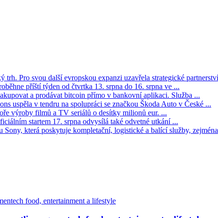
trh. Pro svou další evropskou expanzi uzavřela strategické partnerství 
oběhne příští týden od čtvrtka 13. srpna do 16. srpna ve ...
kupovat a prodávat bitcoin přímo v bankovní aplikaci. Služba ...
s uspěla v tendru na spolupráci se značkou Škoda Auto v České ...
ře výroby filmů a TV seriálů o desítky milionů eur. ...
iciálním startem 17. srpna odvysílá také odvetné utkání ...
Sony, která poskytuje kompletační, logistické a balící služby, zejména 