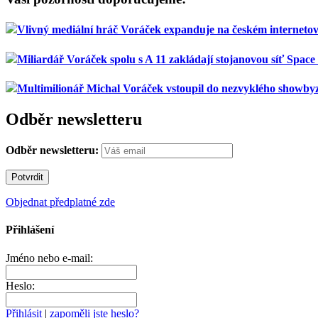
Vlivný mediální hráč Voráček expanduje na českém interneto
Miliardář Voráček spolu s A 11 zakládají stojanovou síť Space
Multimilionář Michal Voráček vstoupil do nezvyklého showby
Odběr newsletteru
Odběr newsletteru:
Objednat předplatné zde
Přihlášení
Jméno nebo e-mail:
Heslo:
Přihlásit
|
zapoměli jste heslo?