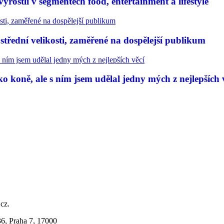
rostli v segmentech food, entertainment a lifestyle
třední velikosti, zaměřené na dospělejší publikum
 koně, ale s ním jsem udělal jedny mých z nejlepších 
.cz.
36, Praha 7, 17000