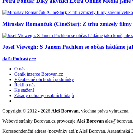
Petra Fonda: Díky akvizici Extra Online Media jsme vy
Miroslav Romančuk (CineStar): Z trhu zmizely filmy s
Josef Viewegh: S Janem Pachlem se občas hádáme jako
další Podcasty ⇢
O nás
Ceník inzerce Borovan.cz
Všeobecné obchodní podmínky
Řekli o nás
Ke stažení
Zásady ochrany osobních údajů
Copyright © 2012 - 2026
Aleš Borovan
, všechna práva vyhrazena.
Webové stránky Borovan.cz provozuje
Aleš Borovan
ales@borovan
Korespondenční adresa (pozvánky atd.): Aleš Borovan, Argentinská 