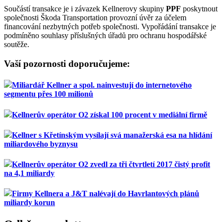
Součástí transakce je i závazek Kellnerovy skupiny
PPF
poskytnout
společnosti Škoda Transportation provozní úvěr za účelem
financování nezbytných potřeb společnosti. Vypořádání transakce je
podmíněno souhlasy příslušných úřadů pro ochranu hospodářské
soutěže.
Vaší pozornosti doporučujeme:
Miliardář Kellner a spol. nainvestují do internetového
segmentu přes 100 milionů
Kellnerův operátor O2 získal 100 procent v mediální firmě
Kellner s Křetínským vysílají svá manažerská esa na hlídání
miliardového byznysu
Kellnerův operátor O2 zvedl za tři čtvrtletí 2017 čistý profit
na 4,1 miliardy
Firmy Kellnera a J&T nalévají do Havrlantových plánů
miliardy korun