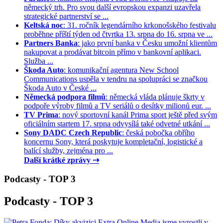
německý trh. Pro svou další evropskou expanzi uzavřela
strategické partnerství se ...
Keltská noc
: 31. ročník legendárního krkonošského festivalu
proběhne příští týden od čtvrtka 13. srpna do 16. srpna ve ...
Partners Banka
: jako první banka v Česku umožní klientům
nakupovat a prodávat bitcoin přímo v bankovní aplikaci.
Služba ...
Škoda Auto
: komunikační agentura New School
Communications uspěla v tendru na spolupráci se značkou
Škoda Auto v České ...
Německá podpora filmů
: německá vláda plánuje škrty v
podpoře výroby filmů a TV seriálů o desítky milionů eur. ...
TV Prima
: nový sportovní kanál Prima sport ještě před svým
oficiálním startem 17. srpna odvysílá také odvetné utkání ...
Sony DADC Czech Republic
: česká pobočka obřího
koncernu Sony, která poskytuje kompletační, logistické a
balící služby, zejména pro ...
Další krátké zprávy ⇢
Podcasty - TOP 3
Podcasty - TOP 3