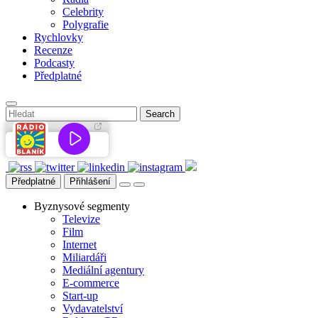
Celebrity
Polygrafie
Rychlovky
Recenze
Podcasty
Předplatné
Předplatné
Přihlášení
Byznysové segmenty
Televize
Film
Internet
Miliardáři
Mediální agentury
E-commerce
Start-up
Vydavatelství