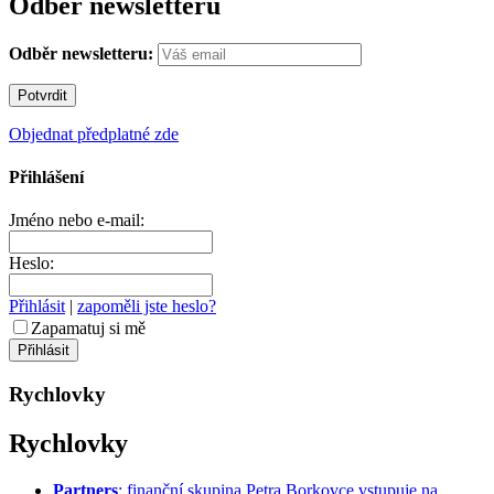
Odběr newsletteru
Odběr newsletteru:
Objednat předplatné zde
Přihlášení
Jméno nebo e-mail:
Heslo:
Přihlásit
|
zapoměli jste heslo?
Zapamatuj si mě
Rychlovky
Rychlovky
Partners
: finanční skupina Petra Borkovce vstupuje na