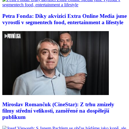
Petra Fonda: Díky akvizici Extra Online Media jsme
vyrostli v segmentech food, entertainment a lifestyle
Miroslav Romančuk (CineStar): Z trhu zmizely
filmy střední velikosti, zaměřené na dospělejší
publikum