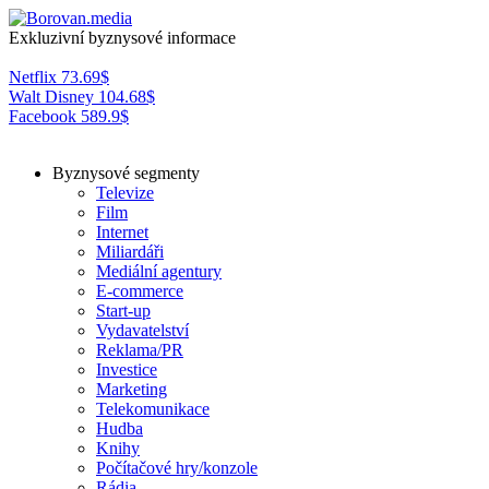
Exkluzivní byznysové informace
Netflix
73.69
$
Walt Disney
104.68
$
Facebook
589.9
$
Byznysové segmenty
Televize
Film
Internet
Miliardáři
Mediální agentury
E-commerce
Start-up
Vydavatelství
Reklama/PR
Investice
Marketing
Telekomunikace
Hudba
Knihy
Počítačové hry/konzole
Rádia