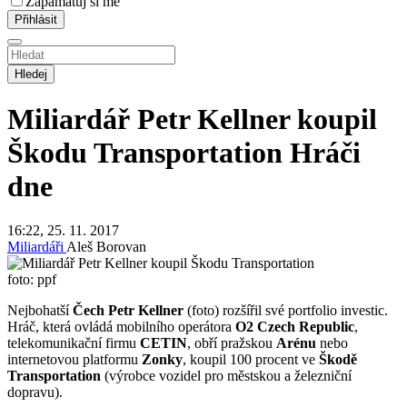
Zapamatuj si mě
Hledej
Miliardář Petr Kellner koupil
Škodu Transportation
Hráči
dne
16:22, 25. 11. 2017
Miliardáři
Aleš Borovan
foto: ppf
Nejbohatší
Čech Petr Kellner
(foto) rozšířil své portfolio investic.
Hráč, která ovládá mobilního operátora
O2 Czech Republic
,
telekomunikační firmu
CETIN
, obří pražskou
Arénu
nebo
internetovou platformu
Zonky
, koupil 100 procent ve
Škodě
Transportation
(výrobce vozidel pro městskou a železniční
dopravu).