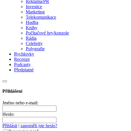
Reklama/PR
Investice
Marketing
Telekomunikace
Hudba
Knihy
Počítačové hry/konzole
Rádia
Celebrity
Polygrafie
Rychlovky
Recenze
Podcasty
Předplatné
Přihlášení
Jméno nebo e-mail:
Heslo:
Přihlásit
|
zapoměli jste heslo?