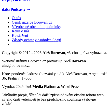
další Podcasty ⇢
O nás
Ceník inzerce Borovan.cz
Všeobecné obchodní podmínky
Řekli o nás
Ke stažení
Zásady ochrany osobních údajů
Copyright © 2012 - 2026
Aleš Borovan
, všechna práva vyhrazena.
Webové stránky Borovan.cz provozuje
Aleš Borovan
ales@borovan.cz.
Korespondenční adresa (pozvánky atd.): Aleš Borovan, Argentinská
36, Praha 7, 17000
Výroba: 2046,
božíMédia
Platforma:
WordPress
Jakýkoliv přepis, šíření či další zpřístupňování obsahu tohoto webu
či jeho části veřejnosti je bez předchozího souhlasu výslovně
zakázáno.