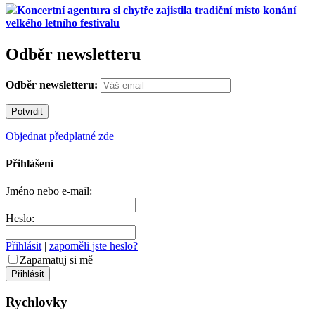
Koncertní agentura si chytře zajistila tradiční místo konání
velkého letního festivalu
Odběr newsletteru
Odběr newsletteru:
Objednat předplatné zde
Přihlášení
Jméno nebo e-mail:
Heslo:
Přihlásit
|
zapoměli jste heslo?
Zapamatuj si mě
Rychlovky