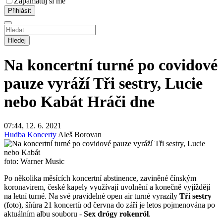
Zapamatuj si mě
Hledej
Na koncertní turné po covidové
pauze vyráží Tři sestry, Lucie
nebo Kabát
Hráči dne
07:44, 12. 6. 2021
Hudba
Koncerty
Aleš Borovan
foto: Warner Music
Po několika měsících koncertní abstinence, zaviněné čínským
koronavirem, české kapely využívají uvolnění a konečně vyjíždějí
na letní turné. Na své pravidelné open air turné vyrazily
Tři sestry
(foto), šňůra 21 koncertů od června do září je letos pojmenována po
aktuálním albu souboru -
Sex drógy rokenról
.