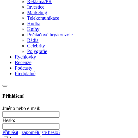
Reklama/PR
Investice
Marketing
Telekomunikace
Hudba
Knihy
Počítačové hry/konzole
Rádia
Celebrity
Polygrafie
Rychlovky
Recenze
Podcasty
Předplatné
Přihlášení
Jméno nebo e-mail:
Heslo:
Přihlásit
|
zapoměli jste heslo?