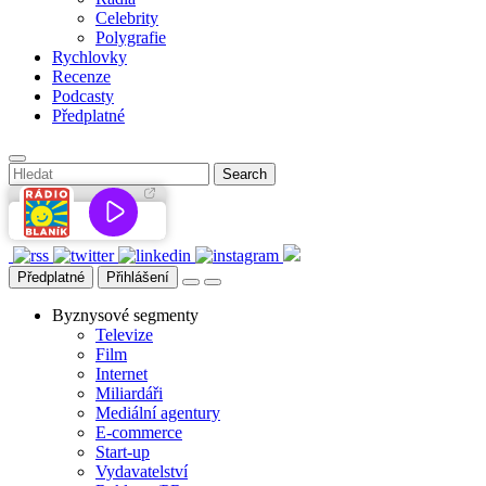
Celebrity
Polygrafie
Rychlovky
Recenze
Podcasty
Předplatné
Předplatné
Přihlášení
Byznysové segmenty
Televize
Film
Internet
Miliardáři
Mediální agentury
E-commerce
Start-up
Vydavatelství