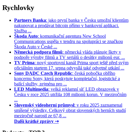
Rychlovky
Partners Banka
: jako první banka v Česku umožní klientům
nakupovat a prodávat bitcoin přímo v bankovní aplikaci.
Služba ...
Škoda Auto
: komunikační agentura New School
Communications uspěla v tendru na spolupráci se značkou
Škoda Auto v České ...
Německá podpora filmů
: německá vláda plánuje škrty v
podpoře výroby filmů a TV seriálů o desítky milionů eur. ...
TV Prima
: nový sportovní kanál Prima sport ještě před svým
oficiálním startem 17. srpna odvysílá také odvetné utkání ...
Sony DADC Czech Republic
: česká pobočka obřího
koncernu Sony, která poskytuje kompletační, logistické a
balící služby, zejména pro ...
LED Multimedia
: velká reklamní síť LED obrazovek v
Česku v roce 2025 utržila 108 milionů korun. V meziročním
...
Slovenský videoherní průmysl
: v roku 2025 zaznamenal
smíšené výsledky. Celkový obrat slovenských herních studií
meziročně narostl ze 67,8 ...
Další krátké zprávy ⇢