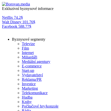
Exkluzivní byznysové informace
Netflix
74.2
$
Walt Disney
101.76
$
Facebook
588.77
$
Byznysové segmenty
Televize
Film
Internet
Miliardáři
Mediální agentury
E-commerce
Start-up
Vydavatelství
Reklama/PR
Investice
Marketing
Telekomunikace
Hudba
Knihy
Počítačové hry/konzole
Rádia