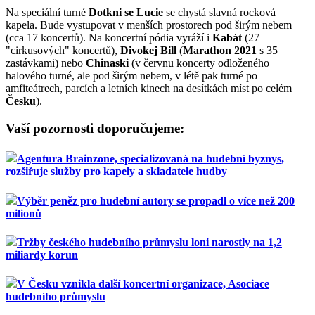
Na speciální turné
Dotkni se Lucie
se chystá slavná rocková
kapela. Bude vystupovat v menších prostorech pod širým nebem
(cca 17 koncertů). Na koncertní pódia vyráží i
Kabát
(27
"cirkusových" koncertů),
Divokej Bill
(
Marathon 2021
s 35
zastávkami) nebo
Chinaski
(v červnu koncerty odloženého
halového turné, ale pod širým nebem, v létě pak turné po
amfiteátrech, parcích a letních kinech na desítkách míst po celém
Česku
).
Vaší pozornosti doporučujeme:
Agentura Brainzone, specializovaná na hudební byznys,
rozšiřuje služby pro kapely a skladatele hudby
Výběr peněz pro hudební autory se propadl o více než 200
milionů
Tržby českého hudebního průmyslu loni narostly na 1,2
miliardy korun
V Česku vznikla další koncertní organizace, Asociace
hudebního průmyslu