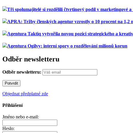
Tři spolumajitelé si rozdělili čtvrtinový podíl v marketingové 
APRA: Tržby členských agentur vzrostly o 10 procent na 1,2 
Agentura Taktiq vytvořila novou pozici strategického a kreativ
Agentura Ogilvy: interní spory o rozdělování milionů korun
Odběr newsletteru
Odběr newsletteru:
Objednat předplatné zde
Přihlášení
Jméno nebo e-mail:
Heslo: