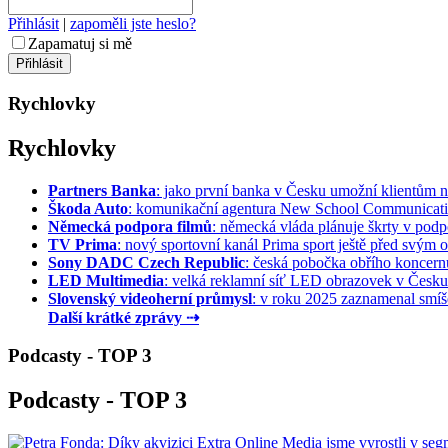
Přihlásit
|
zapoměli jste heslo?
Zapamatuj si mě
Rychlovky
Rychlovky
Partners Banka
: jako první banka v Česku umožní klientům na
Škoda Auto
: komunikační agentura New School Communication
Německá podpora filmů
: německá vláda plánuje škrty v podpo
TV Prima
: nový sportovní kanál Prima sport ještě před svým of
Sony DADC Czech Republic
: česká pobočka obřího koncernu 
LED Multimedia
: velká reklamní síť LED obrazovek v Česku 
Slovenský videoherní průmysl
: v roku 2025 zaznamenal smíše
Další krátké zprávy ⇢
Podcasty - TOP 3
Podcasty - TOP 3