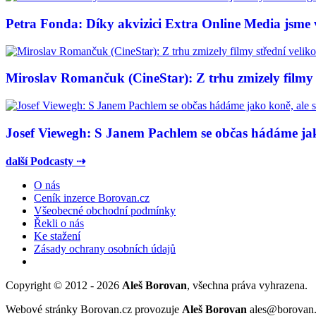
Petra Fonda: Díky akvizici Extra Online Media jsme vy
Miroslav Romančuk (CineStar): Z trhu zmizely filmy s
Josef Viewegh: S Janem Pachlem se občas hádáme jako
další Podcasty ⇢
O nás
Ceník inzerce Borovan.cz
Všeobecné obchodní podmínky
Řekli o nás
Ke stažení
Zásady ochrany osobních údajů
Copyright © 2012 - 2026
Aleš Borovan
, všechna práva vyhrazena.
Webové stránky Borovan.cz provozuje
Aleš Borovan
ales@borovan