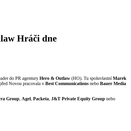
tlaw
Hráči dne
leader do PR agentury
Hero & Outlaw
(HO). Tu spoluvlastní
Marek
 před Novou pracovala v
Best Communications
nebo
Bauer Media
yra Group
,
Agel
,
Packeta
,
J&T Private Equity Group
nebo