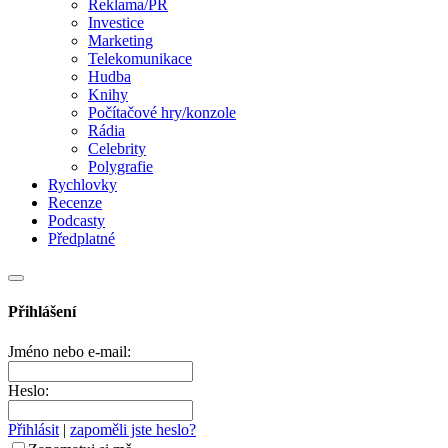
Reklama/PR
Investice
Marketing
Telekomunikace
Hudba
Knihy
Počítačové hry/konzole
Rádia
Celebrity
Polygrafie
Rychlovky
Recenze
Podcasty
Předplatné
Přihlášení
Jméno nebo e-mail:
Heslo:
Přihlásit
|
zapoměli jste heslo?