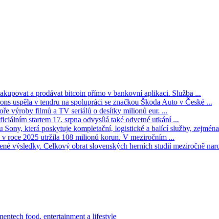
kupovat a prodávat bitcoin přímo v bankovní aplikaci. Služba ...
s uspěla v tendru na spolupráci se značkou Škoda Auto v České ...
ře výroby filmů a TV seriálů o desítky milionů eur. ...
iciálním startem 17. srpna odvysílá také odvetné utkání ...
Sony, která poskytuje kompletační, logistické a balící služby, zejména 
v roce 2025 utržila 108 milionů korun. V meziročním ...
né výsledky. Celkový obrat slovenských herních studií meziročně narost