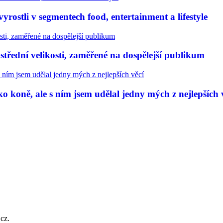
rostli v segmentech food, entertainment a lifestyle
třední velikosti, zaměřené na dospělejší publikum
 koně, ale s ním jsem udělal jedny mých z nejlepších 
.cz.