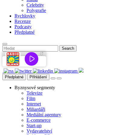
Celebrity
Polygrafie
Rychlovky
Recenze
Podcasty
Předplatné
Předplatné
Přihlášení
Byznysové segmenty
Televize
Film
Internet
Miliardáři
Mediální agentury
E-commerce
Start-up
Vydavatelství