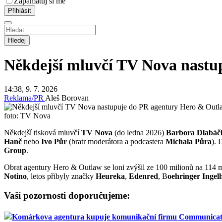
Zapamatuj si mě
Hledej
Někdejší mluvčí TV Nova nastu
14:38, 9. 7. 2026
Reklama/PR
Aleš Borovan
foto: TV Nova
Někdejší tisková mluvčí
TV Nova
(do ledna 2026)
Barbora Dlabáč
Hanč
nebo
Ivo Půr
(bratr moderátora a podcastera
Michala Půra
). 
Group
.
Obrat agentury Hero & Outlaw se loni zvýšil ze 100 milionů na 114 
Notino
, letos přibyly značky
Heureka
,
Edenred
, B
oehringer Ingel
Vaší pozornosti doporučujeme:
Komárkova agentura kupuje komunikační firmu Communicat