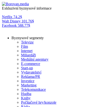
Exkluzivní byznysové informace
Netflix
74.2
$
Walt Disney
101.76
$
Facebook
588.77
$
Byznysové segmenty
Televize
Film
Internet
Miliardáři
Mediální agentury
E-commerce
Start-up
Vydavatelství
Reklama/PR
Investice
Marketing
Telekomunikace
Hudba
Knihy
Počítačové hry/konzole
Rádia