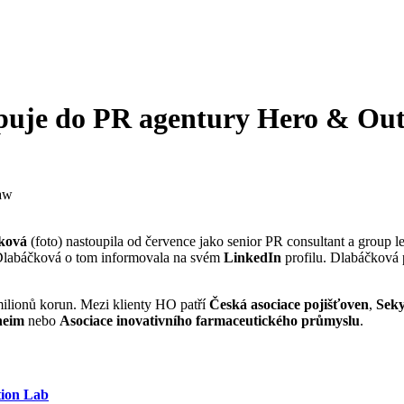
puje do PR agentury Hero & Ou
ková
(foto) nastoupila od července jako senior PR consultant a group 
Dlabáčková o tom informovala na svém
LinkedIn
profilu. Dlabáčková
milionů korun. Mezi klienty HO patří
Česká asociace pojišťoven
,
Sek
heim
nebo
Asociace inovativního farmaceutického průmyslu
.
ion Lab