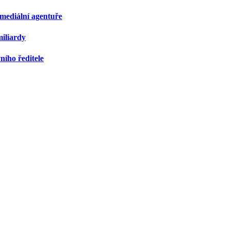
a mediální agentuře
miliardy
ního ředitele