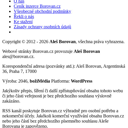
O nás
Ceník inzerce Borovan.cz
Všeobecné obchodní podmínky
Řekli o nás
Ke stažení
Zásady ochrany osobních údajů
Copyright © 2012 - 2026
Aleš Borovan
, všechna práva vyhrazena.
Webové stránky Borovan.cz provozuje
Aleš Borovan
ales@borovan.cz.
Korespondenční adresa (pozvánky atd.): Aleš Borovan, Argentinská
36, Praha 7, 17000
Výroba: 2046,
božíMédia
Platforma:
WordPress
Jakýkoliv přepis, šíření či další zpřístupňování obsahu tohoto webu
či jeho části veřejnosti je bez předchozího souhlasu výslovně
zakázáno.
RSS kanál poskytuje Borovan.cz výhradně pro osobní potřebu a
nekomerční účely. Jakékoli komerční využívání obsahu Borovan.cz
nebo jeho částí bez předchozího písemného souhlasu Aleše
Borovana je zapovězeno.