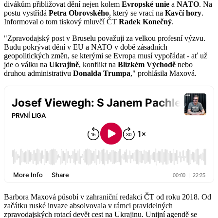
divákům přibližovat dění nejen kolem
Evropské unie
a
NATO
. Na
postu vystřídá
Petra Obrovského
, který se vrací na
Kavčí hory
.
Informoval o tom tiskový mluvčí ČT
Radek Konečný
.
"Zpravodajský post v Bruselu považuji za velkou profesní výzvu.
Budu pokrývat dění v EU a NATO v době zásadních
geopolitických změn, se kterými se Evropa musí vypořádat - ať už
jde o válku na
Ukrajině
, konflikt na
Blízkém Východě
nebo
druhou administrativu
Donalda Trumpa
," prohlásila Maxová.
Barbora Maxová působí v zahraniční redakci ČT od roku 2018. Od
začátku ruské invaze absolvovala v rámci pravidelných
zpravodajských rotací devět cest na Ukrajinu. Unijní agendě se