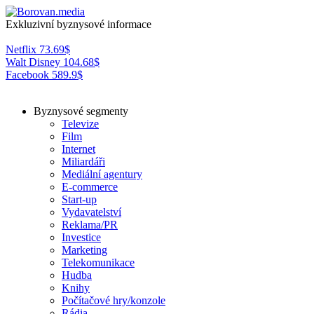
Exkluzivní byznysové informace
Netflix
73.69
$
Walt Disney
104.68
$
Facebook
589.9
$
Byznysové segmenty
Televize
Film
Internet
Miliardáři
Mediální agentury
E-commerce
Start-up
Vydavatelství
Reklama/PR
Investice
Marketing
Telekomunikace
Hudba
Knihy
Počítačové hry/konzole
Rádia