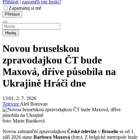
Přihlásit
|
zapoměli jste heslo?
Zapamatuj si mě
Hledej
Novou bruselskou
zpravodajkou ČT bude
Maxová, dříve působila na
Ukrajině
Hráči dne
13:01, 2. 7. 2026
Televize
Aleš Borovan
foto: Marie Baráková
Novou zahraniční zpravodajkou
České televize
v
Bruselu
se od 1.
září 2026 stane
Barbora Maxová
(foto). Z belgické metropole bude