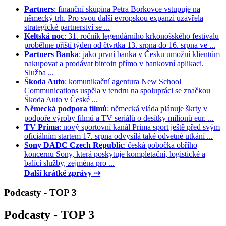
Partners
: finanční skupina Petra Borkovce vstupuje na
německý trh. Pro svou další evropskou expanzi uzavřela
strategické partnerství se ...
Keltská noc
: 31. ročník legendárního krkonošského festivalu
proběhne příští týden od čtvrtka 13. srpna do 16. srpna ve ...
Partners Banka
: jako první banka v Česku umožní klientům
nakupovat a prodávat bitcoin přímo v bankovní aplikaci.
Služba ...
Škoda Auto
: komunikační agentura New School
Communications uspěla v tendru na spolupráci se značkou
Škoda Auto v České ...
Německá podpora filmů
: německá vláda plánuje škrty v
podpoře výroby filmů a TV seriálů o desítky milionů eur. ...
TV Prima
: nový sportovní kanál Prima sport ještě před svým
oficiálním startem 17. srpna odvysílá také odvetné utkání ...
Sony DADC Czech Republic
: česká pobočka obřího
koncernu Sony, která poskytuje kompletační, logistické a
balící služby, zejména pro ...
Další krátké zprávy ⇢
Podcasty - TOP 3
Podcasty - TOP 3