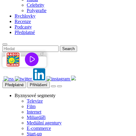
Celebrity
Polygrafie
Rychlovky
Recenze
Podcasty
Předplatné
Předplatné
Přihlášení
Byznysové segmenty
Televize
Film
Internet
Miliardáři
Mediální agentury
E-commerce
Start-up