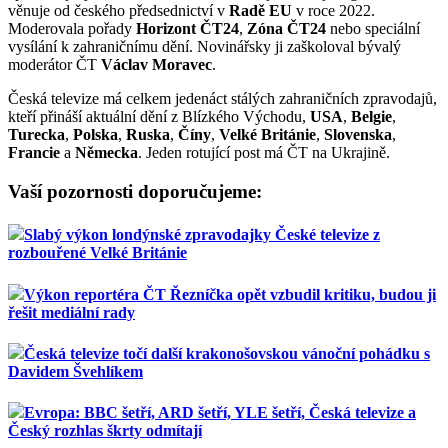
věnuje od českého předsednictví v
Radě EU
v roce 2022.
Moderovala pořady
Horizont ČT24
,
Zóna ČT24
nebo speciální
vysílání k zahraničnímu dění. Novinářsky ji zaškoloval bývalý
moderátor ČT
Václav Moravec
.
Česká televize má celkem jedenáct stálých zahraničních zpravodajů,
kteří přináší aktuální dění z Blízkého Východu,
USA
,
Belgie
,
Turecka
,
Polska
,
Ruska
,
Číny
,
Velké Británie
,
Slovenska
,
Francie
a
Německa
. Jeden rotující post má ČT na Ukrajině.
Vaší pozornosti doporučujeme:
Slabý výkon londýnské zpravodajky České televize z
rozbouřené Velké Británie
Výkon reportéra ČT Řezníčka opět vzbudil kritiku, budou ji
řešit mediální rady
Česká televize točí další krakonošovskou vánoční pohádku s
Davidem Švehlíkem
Evropa: BBC šetří, ARD šetří, YLE šetří, Česká televize a
Český rozhlas škrty odmítají