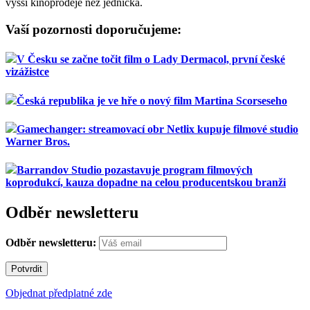
vyšší kinoprodeje než jednička.
Vaší pozornosti doporučujeme:
V Česku se začne točit film o Lady Dermacol, první české
vizážistce
Česká republika je ve hře o nový film Martina Scorseseho
Gamechanger: streamovací obr Netlix kupuje filmové studio
Warner Bros.
Barrandov Studio pozastavuje program filmových
koprodukcí, kauza dopadne na celou producentskou branži
Odběr newsletteru
Odběr newsletteru:
Objednat předplatné zde