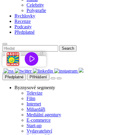
Celebrity
Polygrafie
Rychlovky
Recenze
Podcasty
Předplatné
Předplatné
Přihlášení
Byznysové segmenty
Televize
Film
Internet
Miliardáři
Mediální agentury
E-commerce
Start-up
Vydavatelství