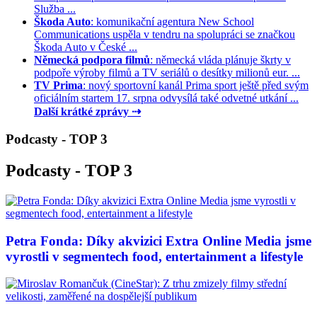
Služba ...
Škoda Auto
: komunikační agentura New School
Communications uspěla v tendru na spolupráci se značkou
Škoda Auto v České ...
Německá podpora filmů
: německá vláda plánuje škrty v
podpoře výroby filmů a TV seriálů o desítky milionů eur. ...
TV Prima
: nový sportovní kanál Prima sport ještě před svým
oficiálním startem 17. srpna odvysílá také odvetné utkání ...
Další krátké zprávy ⇢
Podcasty - TOP 3
Podcasty - TOP 3
Petra Fonda: Díky akvizici Extra Online Media jsme
vyrostli v segmentech food, entertainment a lifestyle