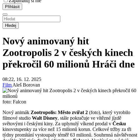
Zapamatuj si mě
Hledej
Nový animovaný hit
Zootropolis 2 v českých kinech
překročil 60 milionů
Hráči dne
08:22, 16. 12. 2025
Film
Aleš Borovan
foto: Falcon
Nový animák
Zootropolis: Město zvířat 2
(foto), který vyrobilo
filmové studio
Walt Disney
, stále pokračuje ve vítězné jízdě
světovými i českými kiny. Za uplynulý víkend prodal v
Česku
kinovstupenky za více než 15 milionů korun. Celkové tržby za tři
týdny promítání vystoupaly téměř 63 milionů. Souhrnná návštěvnost