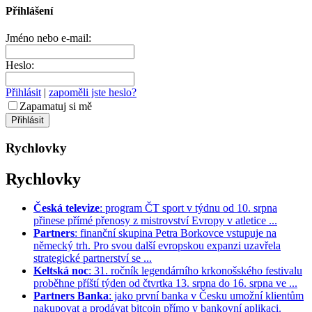
Přihlášení
Jméno nebo e-mail:
Heslo:
Přihlásit
|
zapoměli jste heslo?
Zapamatuj si mě
Rychlovky
Rychlovky
Česká televize
: program ČT sport v týdnu od 10. srpna
přinese přímé přenosy z mistrovství Evropy v atletice ...
Partners
: finanční skupina Petra Borkovce vstupuje na
německý trh. Pro svou další evropskou expanzi uzavřela
strategické partnerství se ...
Keltská noc
: 31. ročník legendárního krkonošského festivalu
proběhne příští týden od čtvrtka 13. srpna do 16. srpna ve ...
Partners Banka
: jako první banka v Česku umožní klientům
nakupovat a prodávat bitcoin přímo v bankovní aplikaci.