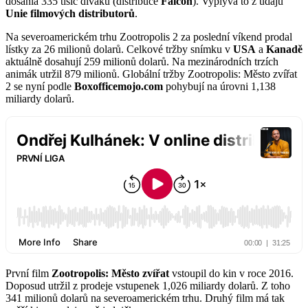
dosáhla 335 tisíc diváků (distribuce
Falcon
). Vyplývá to z údajů
Unie filmových distributorů
.
Na severoamerickém trhu Zootropolis 2 za poslední víkend prodal
lístky za 26 milionů dolarů. Celkové tržby snímku v
USA
a
Kanadě
aktuálně dosahují 259 milionů dolarů. Na mezinárodních trzích
animák utržil 879 milionů. Globální tržby Zootropolis: Město zvířat
2 se nyní podle
Boxofficemojo.com
pohybují na úrovni 1,138
miliardy dolarů.
První film
Zootropolis: Město zvířat
vstoupil do kin v roce 2016.
Doposud utržil z prodeje vstupenek 1,026 miliardy dolarů. Z toho
341 milionů dolarů na severoamerickém trhu. Druhý film má tak