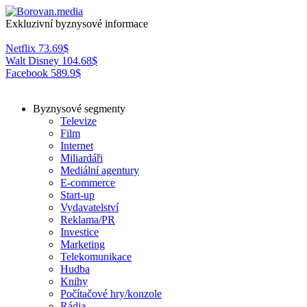
Exkluzivní byznysové informace
Netflix
73.69
$
Walt Disney
104.68
$
Facebook
589.9
$
Byznysové segmenty
Televize
Film
Internet
Miliardáři
Mediální agentury
E-commerce
Start-up
Vydavatelství
Reklama/PR
Investice
Marketing
Telekomunikace
Hudba
Knihy
Počítačové hry/konzole
Rádia