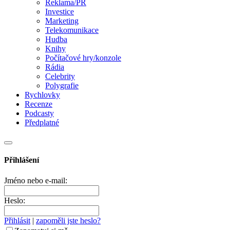
Reklama/PR
Investice
Marketing
Telekomunikace
Hudba
Knihy
Počítačové hry/konzole
Rádia
Celebrity
Polygrafie
Rychlovky
Recenze
Podcasty
Předplatné
Přihlášení
Jméno nebo e-mail:
Heslo:
Přihlásit
|
zapoměli jste heslo?