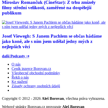
Miroslav Romančuk (CineStar): Z trhu zmizely
filmy střední velikosti, zaměřené na dospělejší
publikum
Josef Viewegh: S Janem Pachlem se občas hádáme
jako koně, ale s ním jsem udělal jedny mých z
nejlepších věcí
další Podcasty ⇢
O nás
Ceník inzerce Borovan.cz
Všeobecné obchodní podmínky
Řekli o nás
Ke stažení
Zásady ochrany osobních údajů
Copyright © 2012 - 2026
Aleš Borovan
, všechna práva vyhrazena.
Webové stránky Borovan.cz provozuje
Aleš Borovan