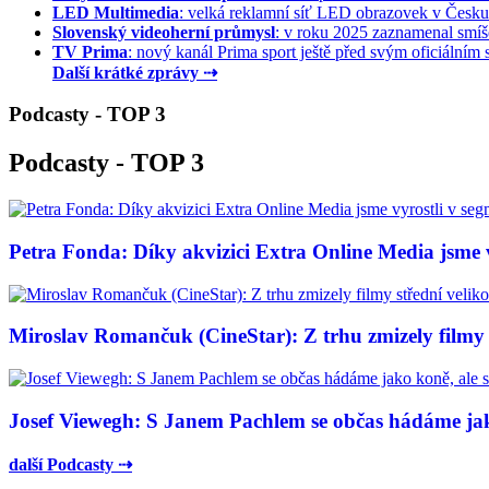
LED Multimedia
: velká reklamní síť LED obrazovek v Česku 
Slovenský videoherní průmysl
: v roku 2025 zaznamenal smíše
TV Prima
: nový kanál Prima sport ještě před svým oficiálním s
Další krátké zprávy ⇢
Podcasty - TOP 3
Podcasty - TOP 3
Petra Fonda: Díky akvizici Extra Online Media jsme vy
Miroslav Romančuk (CineStar): Z trhu zmizely filmy s
Josef Viewegh: S Janem Pachlem se občas hádáme jako
další Podcasty ⇢