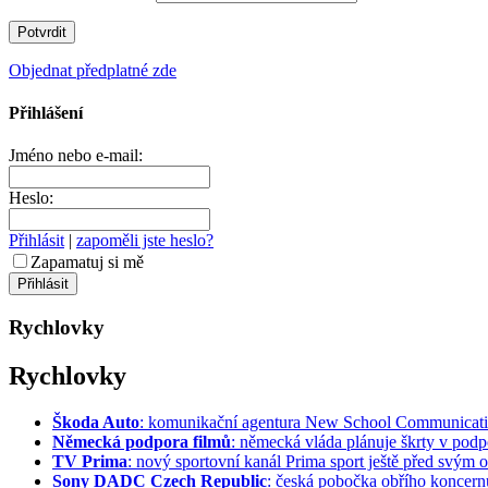
Objednat předplatné zde
Přihlášení
Jméno nebo e-mail:
Heslo:
Přihlásit
|
zapoměli jste heslo?
Zapamatuj si mě
Rychlovky
Rychlovky
Škoda Auto
: komunikační agentura New School Communication
Německá podpora filmů
: německá vláda plánuje škrty v podpo
TV Prima
: nový sportovní kanál Prima sport ještě před svým of
Sony DADC Czech Republic
: česká pobočka obřího koncernu 