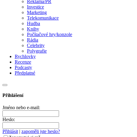
Reklama/PR
Investice
Marketing
Telekomunikace
Hudba
Knihy
Počítačové hry/konzole
Rádia
Celebrity
Polygrafie
Rychlovky
Recenze
Podcasty
Předplatné
Přihlášení
Jméno nebo e-mail:
Heslo:
Přihlásit
|
zapoměli jste heslo?