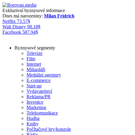
Exkluzivní byznysové informace
Dnes má narozeniny:
Milan Fridrich
Netflix
73.57
$
Walt Disney
98.18
$
Facebook
587.94
$
Byznysové segmenty
Televize
Film
Internet
Miliardáři
Mediální agentury
E-commerce
Start-up
Vydavatelství
Reklama/PR
Investice
Marketing
Telekomunikace
Hudba
Knihy
Počítačové hry/konzole
Rádia