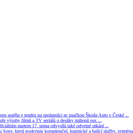
s uspěla v tendru na spolupráci se značkou Škoda Auto v České ...
ře výroby filmů a TV seriálů o desítky milionů eur. ...
iciálním startem 17. srpna odvysílá také odvetné utkání ...
Sony, která poskytuje kompletační, logistické a balící služby, zejména 