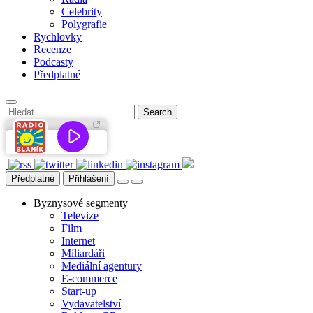
Celebrity
Polygrafie
Rychlovky
Recenze
Podcasty
Předplatné
Předplatné
Přihlášení
Byznysové segmenty
Televize
Film
Internet
Miliardáři
Mediální agentury
E-commerce
Start-up
Vydavatelství