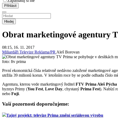
Zapamatuj si mě
Hledej
Obrat marketingové agentury T
08:15, 16. 11. 2017
Miliardáři
Televize
Reklama/PR
Aleš Borovan
foto: ftv prima
První ekonomická čísla relativně nedávno založené marketingové ag
utržila 39 milionů korun. V letošním roce by se podle odhadu číslo mě
Agentura, kterou vede marketingový ředitel
FTV Prima Aleš Pýcha
byznys Primy (
You Fest
,
Love Day
, chystaný
Prima Fest
). Nabízí 
nebo
Fuji
.
Vaší pozornosti doporučujeme:
Tajný projekt: televize Prima změní seriálovou výrobu