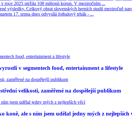
v roce 2025 utržila 108 milionů korun. V meziročním ...
né výsledky. Celkový obrat slovenských herních studií meziročně narost
tartem 17. srpna dnes odvysílá fotbalový trhák - ...
rostli v segmentech food, entertainment a lifestyle
třední velikosti, zaměřené na dospělejší publikum
 koně, ale s ním jsem udělal jedny mých z nejlepších 