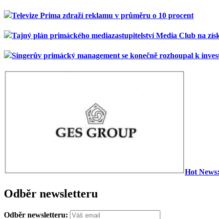
Televize Prima zdraží reklamu v průměru o 10 procent
Tajný plán primáckého mediazastupitelství Media Club na zí
Singerův primácký management se konečně rozhoupal k investi
Hot News:
Odběr newsletteru
Odběr newsletteru: