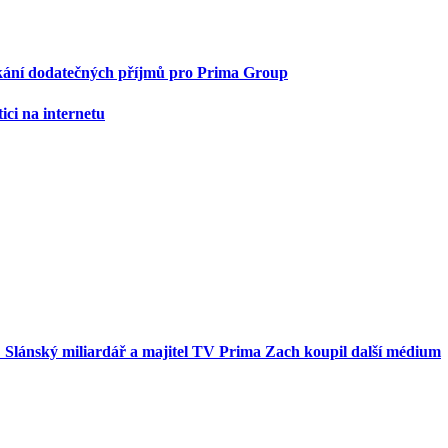
skání dodatečných příjmů pro Prima Group
ci na internetu
 Slánský miliardář a majitel TV Prima Zach koupil další médium