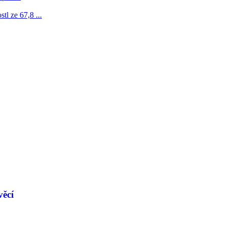
l ze 67,8 ...
věcí