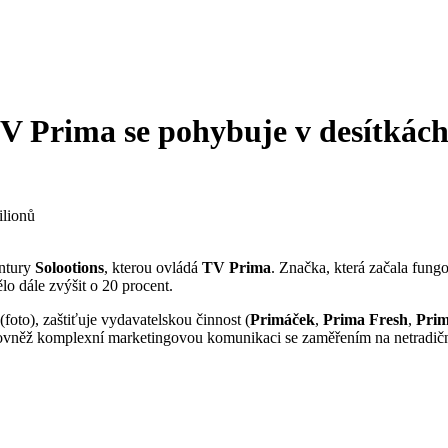
V Prima se pohybuje v desítkách
entury
Solootions
, kterou ovládá
TV Prima
. Značka, která začala fung
lo dále zvýšit o 20 procent.
(foto), zaštiťuje vydavatelskou činnost (
Primáček
,
Prima Fresh
,
Prim
rovněž komplexní marketingovou komunikaci se zaměřením na netradiční 