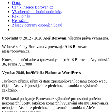
O nás
Ceník inzerce Borovan.cz
Všeobecné obchodní podmínky
Řekli o nás
Ke stažení
Zásady ochrany osobních údajů
Copyright © 2012 - 2026
Aleš Borovan
, všechna práva vyhrazena.
Webové stránky Borovan.cz provozuje
Aleš Borovan
ales@borovan.cz.
Korespondenční adresa (pozvánky atd.): Aleš Borovan, Argentinská
36, Praha 7, 17000
Výroba: 2046,
božíMédia
Platforma:
WordPress
Jakýkoliv přepis, šíření či další zpřístupňování obsahu tohoto webu
či jeho části veřejnosti je bez předchozího souhlasu výslovně
zakázáno.
RSS kanál poskytuje Borovan.cz výhradně pro osobní potřebu a
nekomerční účely. Jakékoli komerční využívání obsahu Borovan.cz
nebo jeho částí bez předchozího písemného souhlasu Aleše