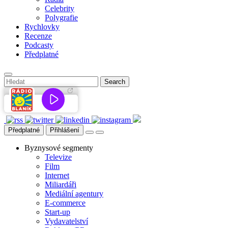
Celebrity
Polygrafie
Rychlovky
Recenze
Podcasty
Předplatné
Předplatné
Přihlášení
Byznysové segmenty
Televize
Film
Internet
Miliardáři
Mediální agentury
E-commerce
Start-up
Vydavatelství