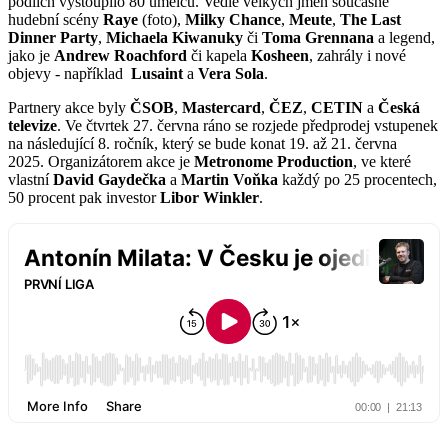
pódiích vystoupilo 80 umělců. Vedle velkých jmen současné
hudební scény
Raye
(foto),
Milky Chance
,
Meute
,
The Last
Dinner Party
,
Michaela Kiwanuky
či
Toma Grennana
a legend,
jako je
Andrew Roachford
či kapela
Kosheen
, zahrály i nové
objevy - například
Lusaint
a
Vera Sola
.
Partnery akce byly
ČSOB
,
Mastercard
,
ČEZ
,
CETIN
a
Česká
televize
. Ve čtvrtek 27. června ráno se rozjede předprodej vstupenek
na následující 8. ročník, který se bude konat 19. až 21. června
2025. Organizátorem akce je
Metronome Production
, ve které
vlastní
David Gaydečka
a
Martin Voňka
každý po 25 procentech,
50 procent pak investor
Libor Winkler
.