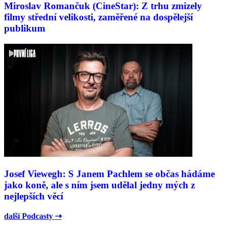
Miroslav Romančuk (CineStar): Z trhu zmizely
filmy střední velikosti, zaměřené na dospělejší
publikum
Josef Viewegh: S Janem Pachlem se občas hádáme
jako koně, ale s ním jsem udělal jedny mých z
nejlepších věcí
další Podcasty ⇢