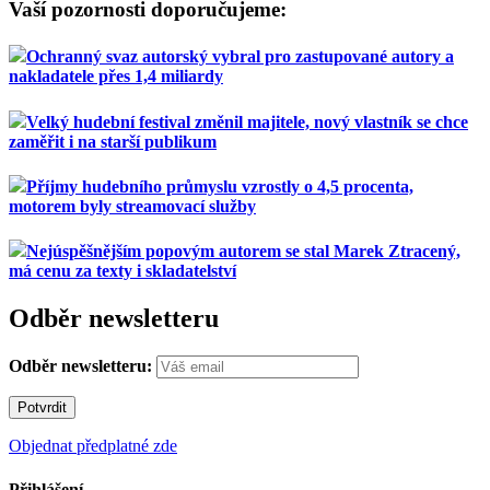
Vaší pozornosti doporučujeme:
Ochranný svaz autorský vybral pro zastupované autory a
nakladatele přes 1,4 miliardy
Velký hudební festival změnil majitele, nový vlastník se chce
zaměřit i na starší publikum
Příjmy hudebního průmyslu vzrostly o 4,5 procenta,
motorem byly streamovací služby
Nejúspěšnějším popovým autorem se stal Marek Ztracený,
má cenu za texty i skladatelství
Odběr newsletteru
Odběr newsletteru:
Objednat předplatné zde
Přihlášení