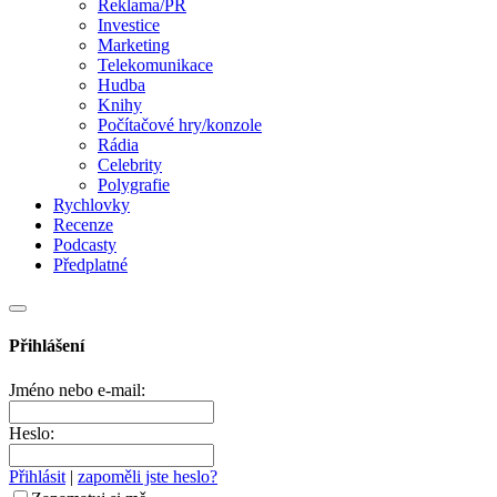
Reklama/PR
Investice
Marketing
Telekomunikace
Hudba
Knihy
Počítačové hry/konzole
Rádia
Celebrity
Polygrafie
Rychlovky
Recenze
Podcasty
Předplatné
Přihlášení
Jméno nebo e-mail:
Heslo:
Přihlásit
|
zapoměli jste heslo?