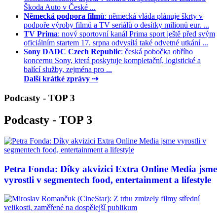
Škoda Auto v České ...
Německá podpora filmů
: německá vláda plánuje škrty v
podpoře výroby filmů a TV seriálů o desítky milionů eur. ...
TV Prima
: nový sportovní kanál Prima sport ještě před svým
oficiálním startem 17. srpna odvysílá také odvetné utkání ...
Sony DADC Czech Republic
: česká pobočka obřího
koncernu Sony, která poskytuje kompletační, logistické a
balící služby, zejména pro ...
Další krátké zprávy ⇢
Podcasty - TOP 3
Podcasty - TOP 3
Petra Fonda: Díky akvizici Extra Online Media jsme
vyrostli v segmentech food, entertainment a lifestyle