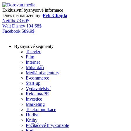
Exkluzivní byznysové informace
Dnes má narozeniny:
Petr Chajda
Netflix
73.69
$
Walt Disney
104.68
$
Facebook
589.9
$
Byznysové segmenty
Televize
Film
Internet
Miliardáři
Mediální agentury
E-commerce
Start-up
Vydavatelství
Reklama/PR
Investice
Marketing
Telekomunikace
Hudba
Knihy
Počítačové hry/konzole
Rádia