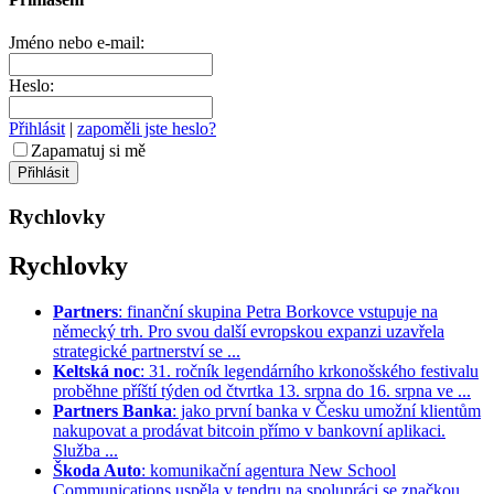
Jméno nebo e-mail:
Heslo:
Přihlásit
|
zapoměli jste heslo?
Zapamatuj si mě
Rychlovky
Rychlovky
Partners
: finanční skupina Petra Borkovce vstupuje na
německý trh. Pro svou další evropskou expanzi uzavřela
strategické partnerství se ...
Keltská noc
: 31. ročník legendárního krkonošského festivalu
proběhne příští týden od čtvrtka 13. srpna do 16. srpna ve ...
Partners Banka
: jako první banka v Česku umožní klientům
nakupovat a prodávat bitcoin přímo v bankovní aplikaci.
Služba ...
Škoda Auto
: komunikační agentura New School
Communications uspěla v tendru na spolupráci se značkou