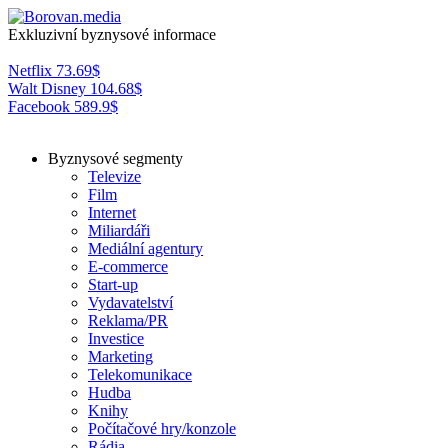
Exkluzivní byznysové informace
Netflix
73.69
$
Walt Disney
104.68
$
Facebook
589.9
$
Byznysové segmenty
Televize
Film
Internet
Miliardáři
Mediální agentury
E-commerce
Start-up
Vydavatelství
Reklama/PR
Investice
Marketing
Telekomunikace
Hudba
Knihy
Počítačové hry/konzole
Rádia