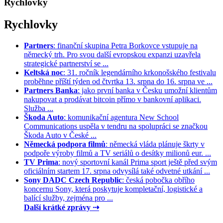
Rychlovky
Rychlovky
Partners
: finanční skupina Petra Borkovce vstupuje na
německý trh. Pro svou další evropskou expanzi uzavřela
strategické partnerství se ...
Keltská noc
: 31. ročník legendárního krkonošského festivalu
proběhne příští týden od čtvrtka 13. srpna do 16. srpna ve ...
Partners Banka
: jako první banka v Česku umožní klientům
nakupovat a prodávat bitcoin přímo v bankovní aplikaci.
Služba ...
Škoda Auto
: komunikační agentura New School
Communications uspěla v tendru na spolupráci se značkou
Škoda Auto v České ...
Německá podpora filmů
: německá vláda plánuje škrty v
podpoře výroby filmů a TV seriálů o desítky milionů eur. ...
TV Prima
: nový sportovní kanál Prima sport ještě před svým
oficiálním startem 17. srpna odvysílá také odvetné utkání ...
Sony DADC Czech Republic
: česká pobočka obřího
koncernu Sony, která poskytuje kompletační, logistické a
balící služby, zejména pro ...
Další krátké zprávy ⇢