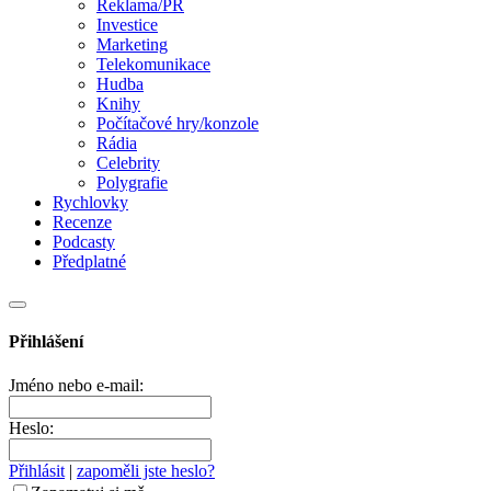
Reklama/PR
Investice
Marketing
Telekomunikace
Hudba
Knihy
Počítačové hry/konzole
Rádia
Celebrity
Polygrafie
Rychlovky
Recenze
Podcasty
Předplatné
Přihlášení
Jméno nebo e-mail:
Heslo:
Přihlásit
|
zapoměli jste heslo?