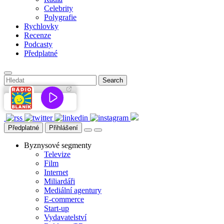
Celebrity
Polygrafie
Rychlovky
Recenze
Podcasty
Předplatné
Předplatné
Přihlášení
Byznysové segmenty
Televize
Film
Internet
Miliardáři
Mediální agentury
E-commerce
Start-up
Vydavatelství