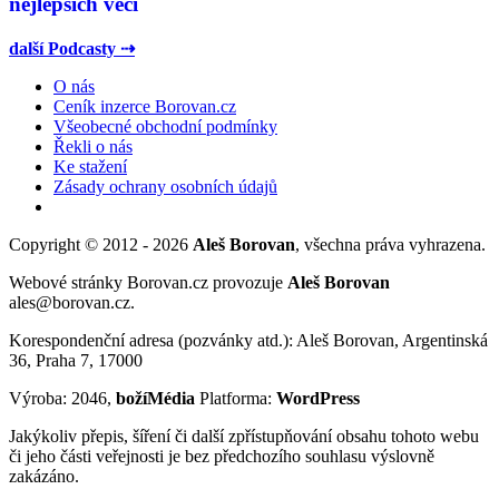
nejlepších věcí
další Podcasty ⇢
O nás
Ceník inzerce Borovan.cz
Všeobecné obchodní podmínky
Řekli o nás
Ke stažení
Zásady ochrany osobních údajů
Copyright © 2012 - 2026
Aleš Borovan
, všechna práva vyhrazena.
Webové stránky Borovan.cz provozuje
Aleš Borovan
ales@borovan.cz.
Korespondenční adresa (pozvánky atd.): Aleš Borovan, Argentinská
36, Praha 7, 17000
Výroba: 2046,
božíMédia
Platforma:
WordPress
Jakýkoliv přepis, šíření či další zpřístupňování obsahu tohoto webu
či jeho části veřejnosti je bez předchozího souhlasu výslovně
zakázáno.