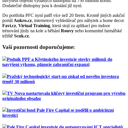
navýšení objemu vydaných dluhopisů na 750 milionů korun.
Dodatečné dluhopisy jsou k dostání již nyní.
Do portfolia PFC nyní patří více než 20 firem. Kromě jiných aukční
portál
Aukro.cz
, internetový vyhledávač pro nábytek a home decor
Favi.cz
,
Virtual Training
, která stojí za aplikací pro indoor
trénování jízdy na kole a běhání
Rouvy
nebo komunitní farmářské
tržiště
Scuk.cz
.
Vaší pozornosti doporučujeme:
Podnik PPF a Křetínského investuje stovky milionů do
navýšení výkonu, plánuje zahraniční expanzi
Pražský technologický start-up získal od nového investora
téměř 30 milionů
TV Nova nastartovala klíčový investiční program pro výrobu
originálního obsahu
Investiční fond Pale Fire Capital se podělil o ambiciózní
investici
Pale Fire Capital investuje do outsourcování ICT specialistů