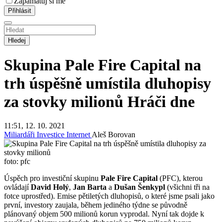
Zapamatuj si mě
Hledej
Skupina Pale Fire Capital na
trh úspěšně umístila dluhopisy
za stovky milionů
Hráči dne
11:51, 12. 10. 2021
Miliardáři
Investice
Internet
Aleš Borovan
foto: pfc
Úspěch pro investiční skupinu
Pale Fire Capital
(PFC), kterou
ovládají
David Holý
,
Jan Barta
a
Dušan Šenkypl
(všichni tři na
fotce uprostřed). Emise pětiletých dluhopisů, o které jsme psali jako
první, investory zaujala, během jediného týdne se původně
plánovaný objem 500 milionů korun vyprodal. Nyní tak dojde k