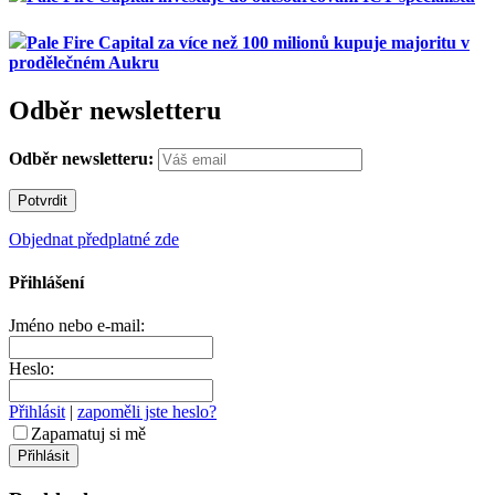
Pale Fire Capital za více než 100 milionů kupuje majoritu v
prodělečném Aukru
Odběr newsletteru
Odběr newsletteru:
Objednat předplatné zde
Přihlášení
Jméno nebo e-mail:
Heslo:
Přihlásit
|
zapoměli jste heslo?
Zapamatuj si mě