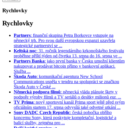
Rychlovky
Rychlovky
Partners
: finanční skupina Petra Borkovce vstupuje na
německý trh. Pro svou další evropskou expanzi uzavřela
strategické partnerství se ...
Keltská noc
: 31. ročník legendárního krkonošského festivalu
proběhne příští týden od čtvrtka 13. srpna do 16. srpna ve ...
Partners Banka
: jako první banka v Česku umožní klientům
nakupovat a prodávat bitcoin přímo v bankovní aplikaci.
Služba ...
Škoda Auto
: komunikační agentura New School
Communications uspěla v tendru na spolupráci se značkou
Škoda Auto v České ...
Německá podpora filmů
: německá vláda plánuje škrty v
podpoře výroby filmů a TV seriálů o desítky milionů eur. ...
TV Prima
: nový sportovní kanál Prima sport ještě před svým
oficiálním startem 17. srpna odvysílá také odvetné utkání ...
Sony DADC Czech Republic
: česká pobočka obřího
koncernu Sony, která poskytuje kompletační, logistické a
balící služby, zejména pro ...