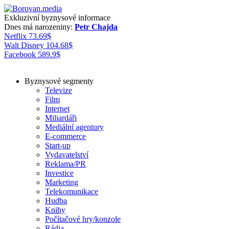
Exkluzivní byznysové informace
Dnes má narozeniny:
Petr Chajda
Netflix
73.69
$
Walt Disney
104.68
$
Facebook
589.9
$
Byznysové segmenty
Televize
Film
Internet
Miliardáři
Mediální agentury
E-commerce
Start-up
Vydavatelství
Reklama/PR
Investice
Marketing
Telekomunikace
Hudba
Knihy
Počítačové hry/konzole
Rádia