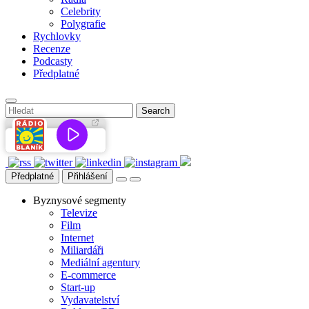
Celebrity
Polygrafie
Rychlovky
Recenze
Podcasty
Předplatné
Předplatné
Přihlášení
Byznysové segmenty
Televize
Film
Internet
Miliardáři
Mediální agentury
E-commerce
Start-up
Vydavatelství