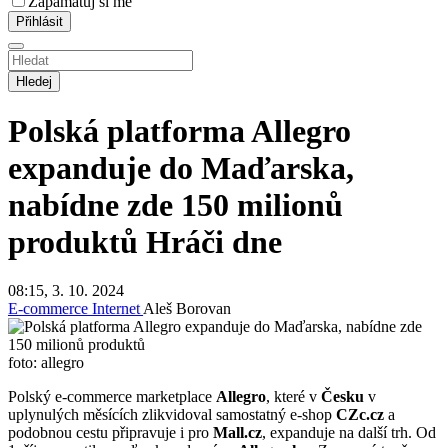
Zapamatuj si mě
Hledej
Polská platforma Allegro
expanduje do Maďarska,
nabídne zde 150 milionů
produktů
Hráči dne
08:15, 3. 10. 2024
E-commerce
Internet
Aleš Borovan
foto: allegro
Polský e-commerce marketplace
Allegro
, které v
Česku
v
uplynulých měsících zlikvidoval samostatný e-shop
CZc.cz
a
podobnou cestu připravuje i pro
Mall.cz
, expanduje na další trh. Od