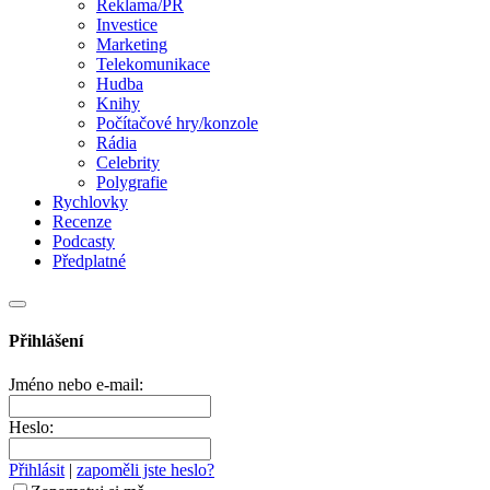
Reklama/PR
Investice
Marketing
Telekomunikace
Hudba
Knihy
Počítačové hry/konzole
Rádia
Celebrity
Polygrafie
Rychlovky
Recenze
Podcasty
Předplatné
Přihlášení
Jméno nebo e-mail:
Heslo:
Přihlásit
|
zapoměli jste heslo?