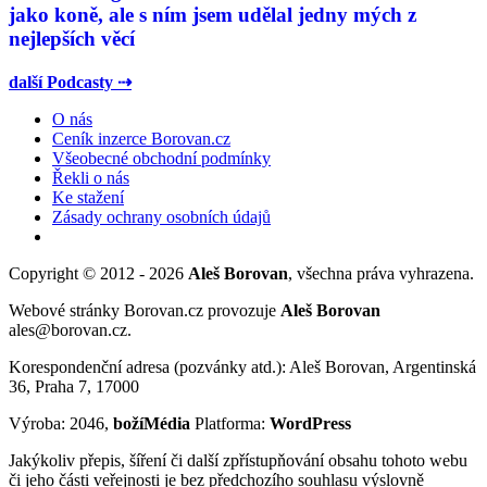
jako koně, ale s ním jsem udělal jedny mých z
nejlepších věcí
další Podcasty ⇢
O nás
Ceník inzerce Borovan.cz
Všeobecné obchodní podmínky
Řekli o nás
Ke stažení
Zásady ochrany osobních údajů
Copyright © 2012 - 2026
Aleš Borovan
, všechna práva vyhrazena.
Webové stránky Borovan.cz provozuje
Aleš Borovan
ales@borovan.cz.
Korespondenční adresa (pozvánky atd.): Aleš Borovan, Argentinská
36, Praha 7, 17000
Výroba: 2046,
božíMédia
Platforma:
WordPress
Jakýkoliv přepis, šíření či další zpřístupňování obsahu tohoto webu
či jeho části veřejnosti je bez předchozího souhlasu výslovně