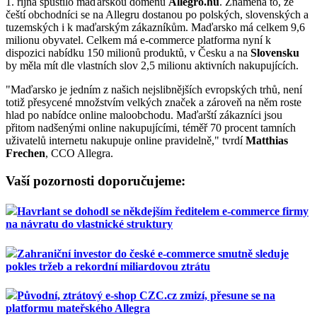
1. října spustilo maďarskou doménu
Allegro.hu
. Znamená to, že
čeští obchodníci se na Allegru dostanou po polských, slovenských a
tuzemských i k maďarským zákazníkům. Maďarsko má celkem 9,6
milionu obyvatel. Celkem má e-commerce platforma nyní k
dispozici nabídku 150 milionů produktů, v Česku a na
Slovensku
by měla mít dle vlastních slov 2,5 milionu aktivních nakupujících.
"Maďarsko je jedním z našich nejslibnějších evropských trhů, není
totiž přesycené množstvím velkých značek a zároveň na něm roste
hlad po nabídce online maloobchodu. Maďarští zákazníci jsou
přitom nadšenými online nakupujícími, téměř 70 procent tamních
uživatelů internetu nakupuje online pravidelně," tvrdí
Matthias
Frechen
, CCO Allegra.
Vaší pozornosti doporučujeme:
Havrlant se dohodl se někdejším ředitelem e-commerce firmy
na návratu do vlastnické struktury
Zahraniční investor do české e-commerce smutně sleduje
pokles tržeb a rekordní miliardovou ztrátu
Původní, ztrátový e-shop CZC.cz zmizí, přesune se na
platformu mateřského Allegra