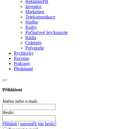
Reklama/PR
Investice
Marketing
Telekomunikace
Hudba
Knihy
Počítačové hry/konzole
Rádia
Celebrity
Polygrafie
Rychlovky
Recenze
Podcasty
Předplatné
Přihlášení
Jméno nebo e-mail:
Heslo:
Přihlásit
|
zapoměli jste heslo?