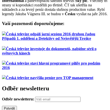
International
a panevropskou satelitní televizi
Sky plc
. Všechny tři
strany si koprodukci rozdělili po třetině. ČT tak ušetřila na
nákladech a za levný peníz dostala slušnou production value. Rybí
legendy Jakuba Vágnera III. se budou v
Česku
vysílat na jaře 2016.
Vaší pozornosti doporučujeme:
Česká televize odpálí jarní sezónu 2016 druhou řadou
Případů 1. oddělení a Detektivy od Nejsvětější Trojice
Česká televize investuje do dokumentů, nabídne sérii o
světových kinech
Česká televize staví hlavní programové pilíře pro podzim
2016
Česká televize navýšila peníze pro TOP management
Odběr newsletteru
Odběr newsletteru: