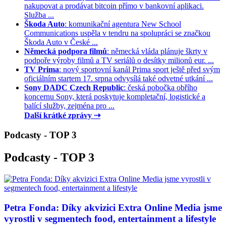
nakupovat a prodávat bitcoin přímo v bankovní aplikaci.
Služba ...
Škoda Auto
: komunikační agentura New School
Communications uspěla v tendru na spolupráci se značkou
Škoda Auto v České ...
Německá podpora filmů
: německá vláda plánuje škrty v
podpoře výroby filmů a TV seriálů o desítky milionů eur. ...
TV Prima
: nový sportovní kanál Prima sport ještě před svým
oficiálním startem 17. srpna odvysílá také odvetné utkání ...
Sony DADC Czech Republic
: česká pobočka obřího
koncernu Sony, která poskytuje kompletační, logistické a
balící služby, zejména pro ...
Další krátké zprávy ⇢
Podcasty - TOP 3
Podcasty - TOP 3
Petra Fonda: Díky akvizici Extra Online Media jsme
vyrostli v segmentech food, entertainment a lifestyle