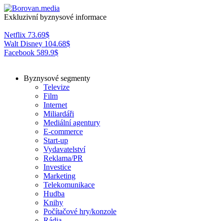
Exkluzivní byznysové informace
Netflix
73.69
$
Walt Disney
104.68
$
Facebook
589.9
$
Byznysové segmenty
Televize
Film
Internet
Miliardáři
Mediální agentury
E-commerce
Start-up
Vydavatelství
Reklama/PR
Investice
Marketing
Telekomunikace
Hudba
Knihy
Počítačové hry/konzole
Rádia