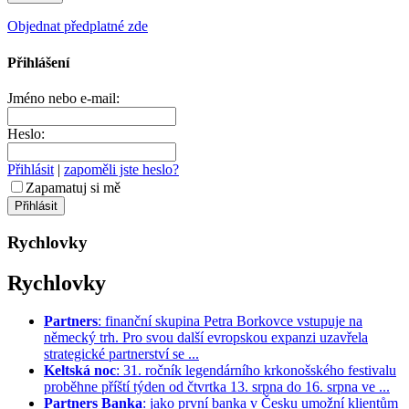
Objednat předplatné zde
Přihlášení
Jméno nebo e-mail:
Heslo:
Přihlásit
|
zapoměli jste heslo?
Zapamatuj si mě
Rychlovky
Rychlovky
Partners
: finanční skupina Petra Borkovce vstupuje na
německý trh. Pro svou další evropskou expanzi uzavřela
strategické partnerství se ...
Keltská noc
: 31. ročník legendárního krkonošského festivalu
proběhne příští týden od čtvrtka 13. srpna do 16. srpna ve ...
Partners Banka
: jako první banka v Česku umožní klientům