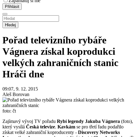
Zapamatuj si mě
Hledej
Pořad televizního rybáře
Vágnera získal koprodukci
velkých zahraničních stanic
Hráči dne
09:07, 9. 12. 2015
Aleš Borovan
foto: čt
Zajímavý vývoj TV pořadu
Rybí legendy Jakuba Vágnera
(foto),
který vysílá
Česká televize
.
Kavkám
se pro třetí řadu podařilo
získat velké zahraniční koproducenty -
Discovery Networks