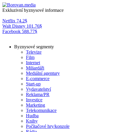
Exkluzivní byznysové informace
Netflix
74.2
$
Walt Disney
101.76
$
Facebook
588.77
$
Byznysové segmenty
Televize
Film
Internet
Miliardáři
Mediální agentury
E-commerce
Start-up
Vydavatelství
Reklama/PR
Investice
Marketing
Telekomunikace
Hudba
Knihy
Počítačové hry/konzole
Rádia