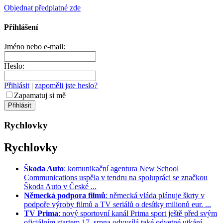
Objednat předplatné zde
Přihlášení
Jméno nebo e-mail:
Heslo:
Přihlásit
|
zapoměli jste heslo?
Zapamatuj si mě
Rychlovky
Rychlovky
Škoda Auto
: komunikační agentura New School
Communications uspěla v tendru na spolupráci se značkou
Škoda Auto v České ...
Německá podpora filmů
: německá vláda plánuje škrty v
podpoře výroby filmů a TV seriálů o desítky milionů eur. ...
TV Prima
: nový sportovní kanál Prima sport ještě před svým
oficiálním startem 17. srpna odvysílá také odvetné utkání ...