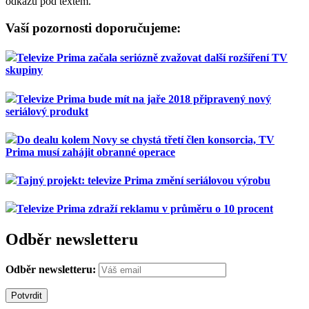
odkazu pod textem.
Vaší pozornosti doporučujeme:
Televize Prima začala seriózně zvažovat další rozšíření TV
skupiny
Televize Prima bude mít na jaře 2018 připravený nový
seriálový produkt
Do dealu kolem Novy se chystá třetí člen konsorcia, TV
Prima musí zahájit obranné operace
Tajný projekt: televize Prima změní seriálovou výrobu
Televize Prima zdraží reklamu v průměru o 10 procent
Odběr newsletteru
Odběr newsletteru: