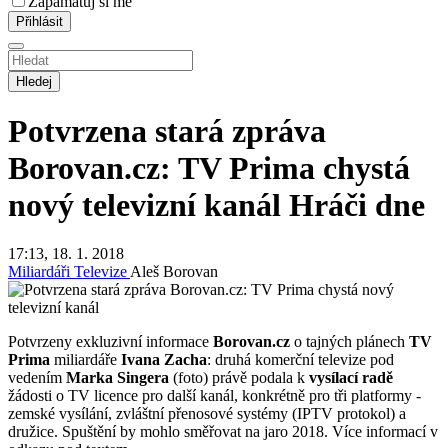
Zapamatuj si mě
Hledej
Potvrzena stará zpráva
Borovan.cz: TV Prima chystá
nový televizní kanál
Hráči dne
17:13, 18. 1. 2018
Miliardáři
Televize
Aleš Borovan
Potvrzeny exkluzivní informace
Borovan.cz
o tajných plánech
TV
Prima
miliardáře
Ivana Zacha
: druhá komerční televize pod
vedením
Marka Singera
(foto) právě podala k
vysílací
radě
žádosti o TV licence pro další kanál, konkrétně pro tři platformy -
zemské vysílání, zvláštní přenosové systémy (IPTV protokol) a
družice. Spuštění by mohlo směřovat na jaro 2018. Více informací v