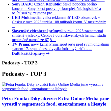
Sony DADC Czech Republic
: česká pobočka obřího
koncernu Sony, která poskytuje kompletační, logistické a
balící služby, zejména pro ...
LED Multimedia
: velká reklamní síť LED obrazovek v
Česku v roce 2025 utržila 108 milionů korun. V meziročním
...
Slovenský videoherní průmysl
: v roku 2025 zaznamenal
smíšené výsledky. Celkový obrat slovenských herních studií
meziročně narostl ze 67,8 ...
TV Prima
: nový kanál Prima sport ještě před svým oficiálním
startem 17. srpna dnes odvysílá fotbalový trhák - ...
Další krátké zprávy ⇢
Podcasty - TOP 3
Podcasty - TOP 3
Petra Fonda: Díky akvizici Extra Online Media jsme
vyrostli v segmentech food, entertainment a lifestyle