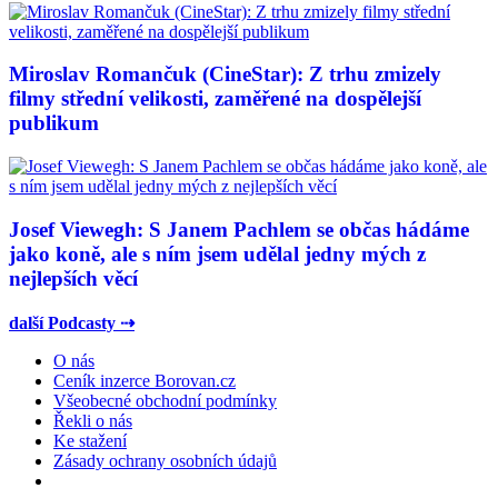
Miroslav Romančuk (CineStar): Z trhu zmizely
filmy střední velikosti, zaměřené na dospělejší
publikum
Josef Viewegh: S Janem Pachlem se občas hádáme
jako koně, ale s ním jsem udělal jedny mých z
nejlepších věcí
další Podcasty ⇢
O nás
Ceník inzerce Borovan.cz
Všeobecné obchodní podmínky
Řekli o nás
Ke stažení
Zásady ochrany osobních údajů