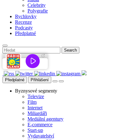
Celebrity
Polygrafie
Rychlovky
Recenze
Podcasty
Předplatné
Předplatné
Přihlášení
Byznysové segmenty
Televize
Film
Internet
Miliardáři
Mediální agentury
E-commerce
Start-up
Vydavatelství