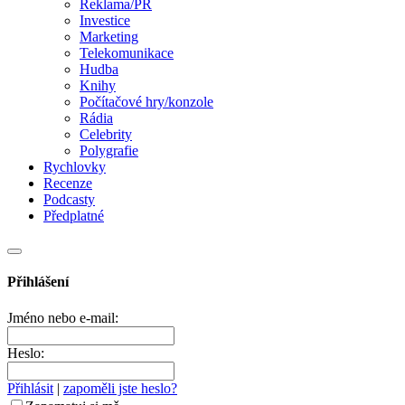
Reklama/PR
Investice
Marketing
Telekomunikace
Hudba
Knihy
Počítačové hry/konzole
Rádia
Celebrity
Polygrafie
Rychlovky
Recenze
Podcasty
Předplatné
Přihlášení
Jméno nebo e-mail:
Heslo:
Přihlásit
|
zapoměli jste heslo?