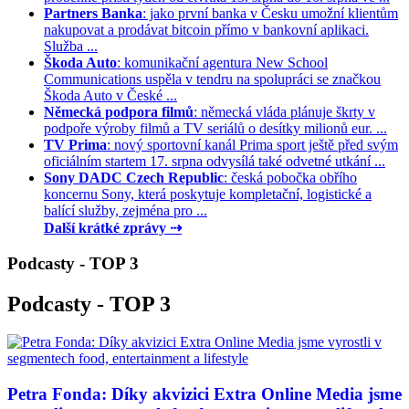
Partners Banka
: jako první banka v Česku umožní klientům
nakupovat a prodávat bitcoin přímo v bankovní aplikaci.
Služba ...
Škoda Auto
: komunikační agentura New School
Communications uspěla v tendru na spolupráci se značkou
Škoda Auto v České ...
Německá podpora filmů
: německá vláda plánuje škrty v
podpoře výroby filmů a TV seriálů o desítky milionů eur. ...
TV Prima
: nový sportovní kanál Prima sport ještě před svým
oficiálním startem 17. srpna odvysílá také odvetné utkání ...
Sony DADC Czech Republic
: česká pobočka obřího
koncernu Sony, která poskytuje kompletační, logistické a
balící služby, zejména pro ...
Další krátké zprávy ⇢
Podcasty - TOP 3
Podcasty - TOP 3
Petra Fonda: Díky akvizici Extra Online Media jsme