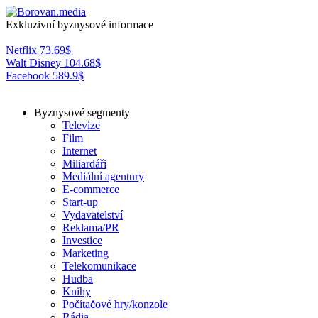
Exkluzivní byznysové informace
Netflix
73.69
$
Walt Disney
104.68
$
Facebook
589.9
$
Byznysové segmenty
Televize
Film
Internet
Miliardáři
Mediální agentury
E-commerce
Start-up
Vydavatelství
Reklama/PR
Investice
Marketing
Telekomunikace
Hudba
Knihy
Počítačové hry/konzole
Rádia