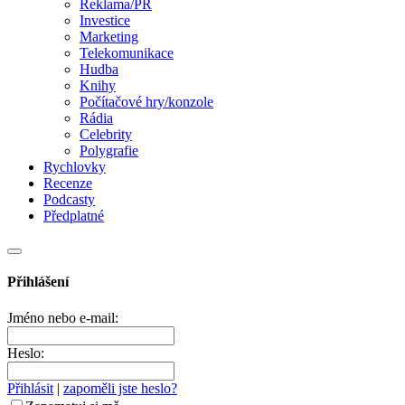
Reklama/PR
Investice
Marketing
Telekomunikace
Hudba
Knihy
Počítačové hry/konzole
Rádia
Celebrity
Polygrafie
Rychlovky
Recenze
Podcasty
Předplatné
Přihlášení
Jméno nebo e-mail:
Heslo:
Přihlásit
|
zapoměli jste heslo?