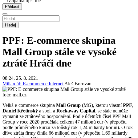
Zapamatuj si mě
Hledej
PPF: E-commerce skupina
Mall Group stále ve vysoké
ztrátě
Hráči dne
08:24, 25. 8. 2021
Miliardáři
E-commerce
Internet
Aleš Borovan
foto: mall.cz
Velká e-commerce skupina
Mall Group
(MG), kterou vlastní
PPF
,
Daniel Křetínský
a spol. a
Rockaway Capital
, se stále nemůže
vymanit ze ztrátového hospodaření. Podle účetních čísel PPF Mall
Group v roce 2020 prodělala celkem 47 milionů eur (v přepočtu
podle průměrného kurzu za loňský rok 1,24 miliardy korun). O rok
dříve ztráta firmy činila 66 milionů eur (v přepočtu 1,69 miliardy