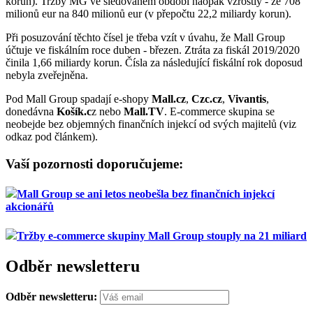
korun). Tržby MG ve sledovaném období naopak vzrostly - ze 708
milionů eur na 840 milionů eur (v přepočtu 22,2 miliardy korun).
Při posuzování těchto čísel je třeba vzít v úvahu, že Mall Group
účtuje ve fiskálním roce duben - březen. Ztráta za fiskál 2019/2020
činila 1,66 miliardy korun. Čísla za následující fiskální rok doposud
nebyla zveřejněna.
Pod Mall Group spadají e-shopy
Mall.cz
,
Czc.cz
,
Vivantis
,
donedávna
Košík.c
z nebo
Mall.TV
. E-commerce skupina se
neobejde bez objemných finančních injekcí od svých majitelů (viz
odkaz pod článkem).
Vaší pozornosti doporučujeme:
Mall Group se ani letos neobešla bez finančních injekcí
akcionářů
Tržby e-commerce skupiny Mall Group stouply na 21 miliard
Odběr newsletteru
Odběr newsletteru: