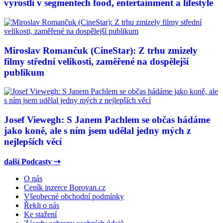
vyrostli v segmentech food, entertainment a lifestyle
Miroslav Romančuk (CineStar): Z trhu zmizely
filmy střední velikosti, zaměřené na dospělejší
publikum
Josef Viewegh: S Janem Pachlem se občas hádáme
jako koně, ale s ním jsem udělal jedny mých z
nejlepších věcí
další Podcasty ⇢
O nás
Ceník inzerce Borovan.cz
Všeobecné obchodní podmínky
Řekli o nás
Ke stažení