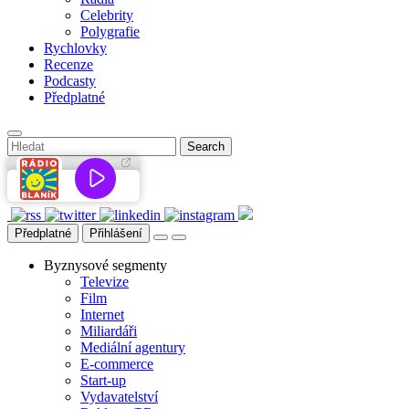
Celebrity
Polygrafie
Rychlovky
Recenze
Podcasty
Předplatné
Předplatné
Přihlášení
Byznysové segmenty
Televize
Film
Internet
Miliardáři
Mediální agentury
E-commerce
Start-up
Vydavatelství