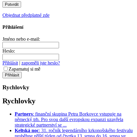
Objednat předplatné zde
Přihlášení
Jméno nebo e-mail:
Heslo:
Přihlásit
|
zapoměli jste heslo?
Zapamatuj si mě
Rychlovky
Rychlovky
Partners
: finanční skupina Petra Borkovce vstupuje na
německý trh. Pro svou další evropskou expanzi uzavřela
strategické partnerství se ...
Keltská noc
: 31. ročník legendárního krkonošského festivalu
proběhne příští týden od čtvrtka 13. srpna do 16. srpna ve ...