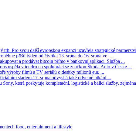
trh. Pro svou další evropskou expanzi uzavřela strategické partnerství 
oběhne příští týden od čtvrtka 13. srpna do 16. srpna ve ...
kupovat a prodávat bitcoin přímo v bankovní aplikaci. Služba ...
s uspěla v tendru na spolupráci se značkou Škoda Auto v České ...
ře výroby filmů a TV seriálů o desítky milionů eur. ...
iciálním startem 17. srpna odvysílá také odvetné utkání ...
Sony, která poskytuje kompletační, logistické a balící služby, zejména 