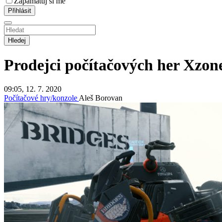
Zapamatuj si mě
Hledej
Prodejci počítačových her Xzone
09:05, 12. 7. 2020
Počítačové hry/konzole
Aleš Borovan