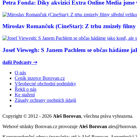
Petra Fonda: Díky akvizici Extra Online Media jsme vy
Miroslav Romančuk (CineStar): Z trhu zmizely filmy s
Josef Viewegh: S Janem Pachlem se občas hádáme jako
další Podcasty ⇢
O nás
Ceník inzerce Borovan.cz
Všeobecné obchodní podmínky
Řekli o nás
Ke stažení
Zásady ochrany osobních údajů
Copyright © 2012 - 2026
Aleš Borovan
, všechna práva vyhrazena.
Webové stránky Borovan.cz provozuje
Aleš Borovan
ales@borovan
Korespondenční adresa (pozvánky atd.): Aleš Borovan, Argentinská 