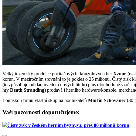
Velký tuzemský prodejce počítačových, konzolových her
Xzone
(e-s
korun. V meziročním srovnání to je pokles o 25 milionů. Čistý zisk kl
(to způsobuje odklad uvedení nových titulů) plus dlouhodobě vzrůstaj
hry
Death Stranding
) prodává i herního hardware/konzole, merchand
Lounskou firmu vlastní skupina podnikatelů
Martin Schovanec
(30 
Vaší pozornosti doporučujeme:
Čistý zisk v českém herním byznysu: přes 80 milionů korun