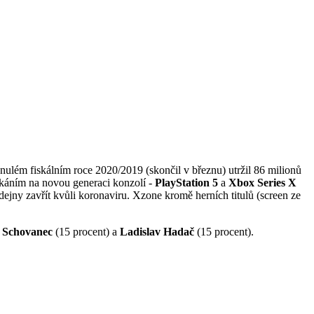
nulém fiskálním roce 2020/2019 (skončil v březnu) utržil 86 milionů
čekáním na novou generaci konzolí -
PlayStation 5
a
Xbox Series X
ejny zavřít kvůli koronaviru. Xzone kromě herních titulů (screen ze
 Schovanec
(15 procent) a
Ladislav Hadač
(15 procent).