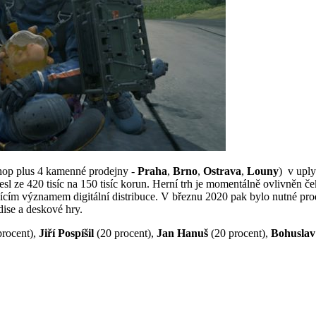
hop plus 4 kamenné prodejny -
Praha
,
Brno
,
Ostrava
,
Louny
) v uply
esl ze 420 tisíc na 150 tisíc korun. Herní trh je momentálně ovlivněn 
ícím významem digitální distribuce. V březnu 2020 pak bylo nutné prod
ise a deskové hry.
procent),
Jiří Pospíšil
(20 procent),
Jan Hanuš
(20 procent),
Bohuslav