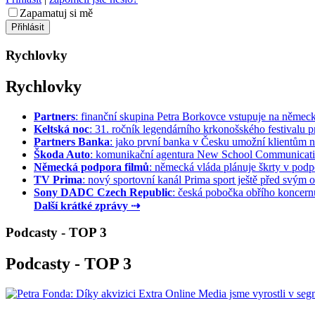
Zapamatuj si mě
Rychlovky
Rychlovky
Partners
: finanční skupina Petra Borkovce vstupuje na německý 
Keltská noc
: 31. ročník legendárního krkonošského festivalu pr
Partners Banka
: jako první banka v Česku umožní klientům na
Škoda Auto
: komunikační agentura New School Communication
Německá podpora filmů
: německá vláda plánuje škrty v podpo
TV Prima
: nový sportovní kanál Prima sport ještě před svým of
Sony DADC Czech Republic
: česká pobočka obřího koncernu 
Další krátké zprávy ⇢
Podcasty - TOP 3
Podcasty - TOP 3