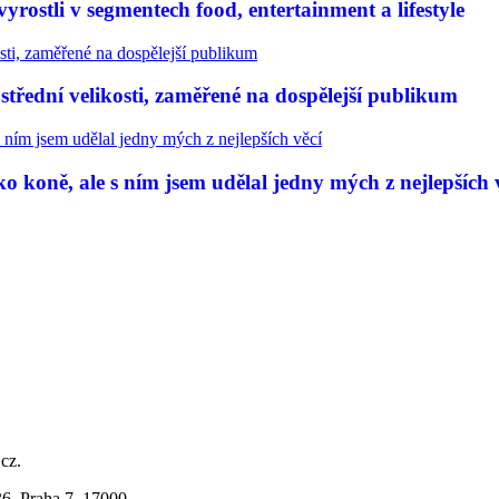
rostli v segmentech food, entertainment a lifestyle
třední velikosti, zaměřené na dospělejší publikum
 koně, ale s ním jsem udělal jedny mých z nejlepších 
.cz.
36, Praha 7, 17000