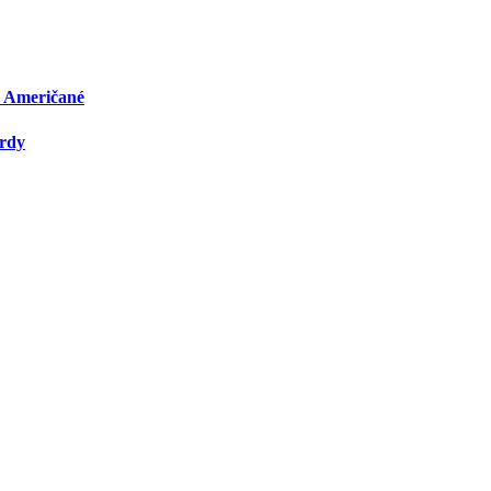
u Američané
ardy