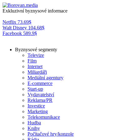
Exkluzivní byznysové informace
Netflix
73.69
$
Walt Disney
104.68
$
Facebook
589.9
$
Byznysové segmenty
Televize
Film
Internet
Miliardáři
Mediální agentury
E-commerce
Start-up
Vydavatelství
Reklama/PR
Investice
Marketing
Telekomunikace
Hudba
Knihy
Počítačové hry/konzole
Rádia