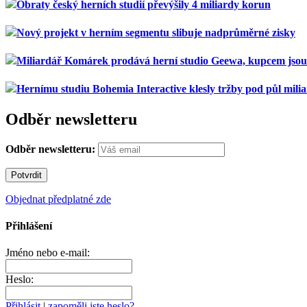
Obraty český herních studií převýšily 4 miliardy korun
Nový projekt v herním segmentu slibuje nadprůměrné zisky
Miliardář Komárek prodává herní studio Geewa, kupcem jso
Hernímu studiu Bohemia Interactive klesly tržby pod půl mili
Odběr newsletteru
Odběr newsletteru:
Objednat předplatné zde
Přihlášení
Jméno nebo e-mail:
Heslo:
Přihlásit
|
zapoměli jste heslo?