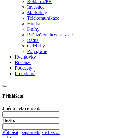
Reklama/PR
Investice
Marketing
Telekomunikace
Hudba
Knihy
Počítačové hry/konzole
Rádia
Celebrity
Polygrafie
Rychlovky
Recenze
Podcasty
Předplatné
Přihlášení
Jméno nebo e-mail:
Heslo:
Přihlásit
|
zapoměli jste heslo?