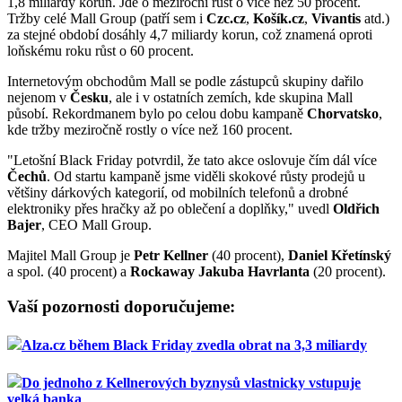
1,8 miliardy korun. Jde o meziroční růst o více než 50 procent.
Tržby celé Mall Group (patří sem i
Czc.cz
,
Košík.cz
,
Vivantis
atd.)
za stejné období dosáhly 4,7 miliardy korun, což znamená oproti
loňskému roku růst o 60 procent.
Internetovým obchodům Mall se podle zástupců skupiny dařilo
nejenom v
Česku
, ale i v ostatních zemích, kde skupina Mall
působí. Rekordmanem bylo po celou dobu kampaně
Chorvatsko
,
kde tržby meziročně rostly o více než 160 procent.
"Letošní Black Friday potvrdil, že tato akce oslovuje čím dál více
Čechů
. Od startu kampaně jsme viděli skokové růsty prodejů u
většiny dárkových kategorií, od mobilních telefonů a drobné
elektroniky přes hračky až po oblečení a doplňky," uvedl
Oldřich
Bajer
, CEO Mall Group.
Majitel Mall Group je
Petr Kellner
(40 procent),
Daniel Křetínský
a spol. (40 procent) a
Rockaway
Jakuba Havrlanta
(20 procent).
Vaší pozornosti doporučujeme:
Alza.cz během Black Friday zvedla obrat na 3,3 miliardy
Do jednoho z Kellnerových byznysů vlastnicky vstupuje
velká banka