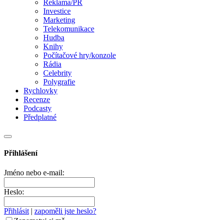
Reklama/PR
Investice
Marketing
Telekomunikace
Hudba
Knihy
Počítačové hry/konzole
Rádia
Celebrity
Polygrafie
Rychlovky
Recenze
Podcasty
Předplatné
Přihlášení
Jméno nebo e-mail:
Heslo:
Přihlásit
|
zapoměli jste heslo?