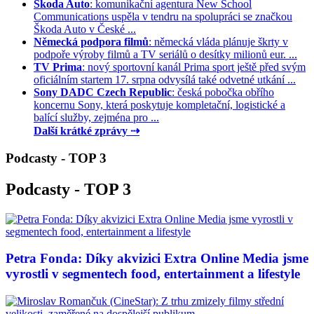
Škoda Auto
: komunikační agentura New School
Communications uspěla v tendru na spolupráci se značkou
Škoda Auto v České ...
Německá podpora filmů
: německá vláda plánuje škrty v
podpoře výroby filmů a TV seriálů o desítky milionů eur. ...
TV Prima
: nový sportovní kanál Prima sport ještě před svým
oficiálním startem 17. srpna odvysílá také odvetné utkání ...
Sony DADC Czech Republic
: česká pobočka obřího
koncernu Sony, která poskytuje kompletační, logistické a
balící služby, zejména pro ...
Další krátké zprávy ⇢
Podcasty - TOP 3
Podcasty - TOP 3
Petra Fonda: Díky akvizici Extra Online Media jsme
vyrostli v segmentech food, entertainment a lifestyle