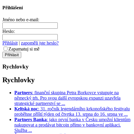
Přihlášení
Jméno nebo e-mail:
Heslo:
Přihlásit
|
zapoměli jste heslo?
Zapamatuj si mě
Rychlovky
Rychlovky
Partners
: finanční skupina Petra Borkovce vstupuje na
německý trh. Pro svou další evropskou expanzi uzavřela
strategické partnerství se ...
Keltská noc
: 31. ročník legendárního krkonošského festivalu
proběhne příští týden od čtvrtka 13. srpna do 16. srpna ve ...
Partners Banka
: jako první banka v Česku umožní klientům
nakupovat a prodávat bitcoin přímo v bankovní aplikaci.
Služba ...