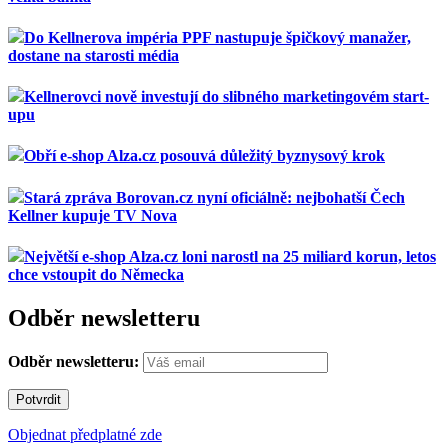
Do Kellnerova impéria PPF nastupuje špičkový manažer,
dostane na starosti média
Kellnerovci nově investují do slibného marketingovém start-
upu
Obří e-shop Alza.cz posouvá důležitý byznysový krok
Stará zpráva Borovan.cz nyní oficiálně: nejbohatší Čech
Kellner kupuje TV Nova
Největší e-shop Alza.cz loni narostl na 25 miliard korun, letos
chce vstoupit do Německa
Odběr newsletteru
Odběr newsletteru:
Objednat předplatné zde