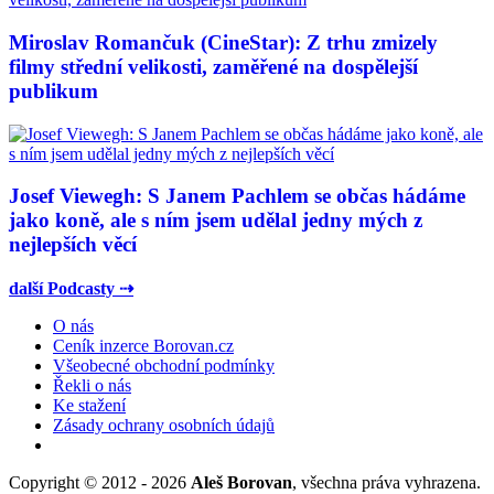
Miroslav Romančuk (CineStar): Z trhu zmizely
filmy střední velikosti, zaměřené na dospělejší
publikum
Josef Viewegh: S Janem Pachlem se občas hádáme
jako koně, ale s ním jsem udělal jedny mých z
nejlepších věcí
další Podcasty ⇢
O nás
Ceník inzerce Borovan.cz
Všeobecné obchodní podmínky
Řekli o nás
Ke stažení
Zásady ochrany osobních údajů
Copyright © 2012 - 2026
Aleš Borovan
, všechna práva vyhrazena.