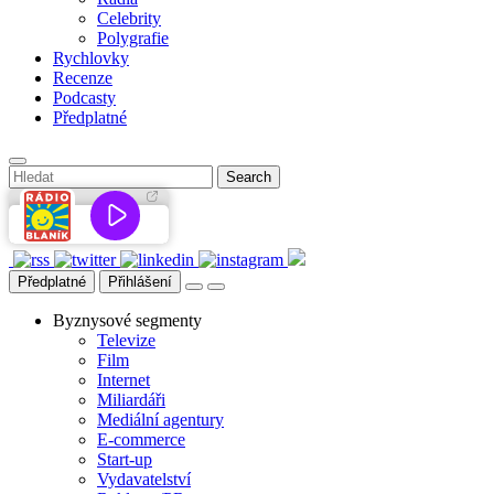
Celebrity
Polygrafie
Rychlovky
Recenze
Podcasty
Předplatné
Předplatné
Přihlášení
Byznysové segmenty
Televize
Film
Internet
Miliardáři
Mediální agentury
E-commerce
Start-up
Vydavatelství