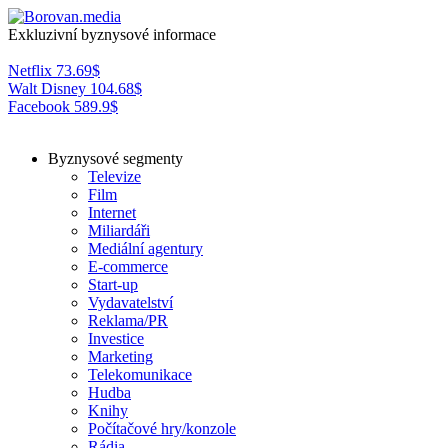
Exkluzivní byznysové informace
Netflix
73.69
$
Walt Disney
104.68
$
Facebook
589.9
$
Byznysové segmenty
Televize
Film
Internet
Miliardáři
Mediální agentury
E-commerce
Start-up
Vydavatelství
Reklama/PR
Investice
Marketing
Telekomunikace
Hudba
Knihy
Počítačové hry/konzole
Rádia