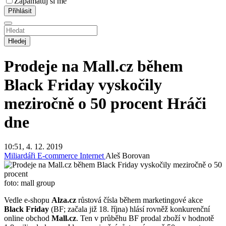
Zapamatuj si mě
Hledej
Prodeje na Mall.cz během
Black Friday vyskočily
meziročně o 50 procent
Hráči
dne
10:51, 4. 12. 2019
Miliardáři
E-commerce
Internet
Aleš Borovan
foto: mall group
Vedle e-shopu
Alza.cz
růstová čísla během marketingové akce
Black Friday
(BF; začala již 18. října) hlásí rovněž konkurenční
online obchod
Mall.cz
. Ten v průběhu BF prodal zboží v hodnotě