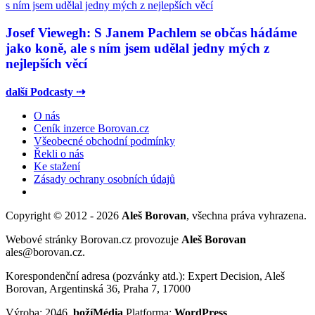
Josef Viewegh: S Janem Pachlem se občas hádáme
jako koně, ale s ním jsem udělal jedny mých z
nejlepších věcí
další Podcasty ⇢
O nás
Ceník inzerce Borovan.cz
Všeobecné obchodní podmínky
Řekli o nás
Ke stažení
Zásady ochrany osobních údajů
Copyright © 2012 - 2026
Aleš Borovan
, všechna práva vyhrazena.
Webové stránky Borovan.cz provozuje
Aleš Borovan
ales@borovan.cz.
Korespondenční adresa (pozvánky atd.): Expert Decision, Aleš
Borovan, Argentinská 36, Praha 7, 17000
Výroba: 2046,
božíMédia
Platforma:
WordPress