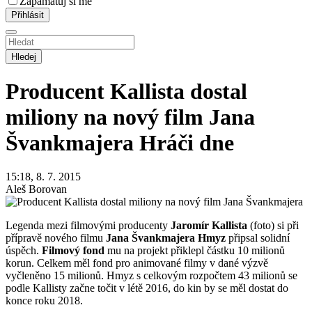
Zapamatuj si mě
Hledej
Producent Kallista dostal
miliony na nový film Jana
Švankmajera
Hráči dne
15:18, 8. 7. 2015
Aleš Borovan
Legenda mezi filmovými producenty
Jaromír Kallista
(foto) si při
přípravě nového filmu
Jana Švankmajera Hmyz
připsal solidní
úspěch.
Filmový fond
mu na projekt přiklepl částku 10 milionů
korun. Celkem měl fond pro animované filmy v dané výzvě
vyčleněno 15 milionů. Hmyz s celkovým rozpočtem 43 milionů se
podle Kallisty začne točit v létě 2016, do kin by se měl dostat do
konce roku 2018.