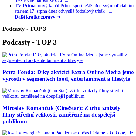
meziročně narostl ze 67,8 ...
TV Prima
: nový kanál Prima sport ještě před svým oficiálním
startem 17. srpna dnes odvysílá fotbalový trhák - ...
Další krátké zprávy ⇢
Podcasty - TOP 3
Podcasty - TOP 3
Petra Fonda: Díky akvizici Extra Online Media jsme
vyrostli v segmentech food, entertainment a lifestyle
Miroslav Romančuk (CineStar): Z trhu zmizely
filmy střední velikosti, zaměřené na dospělejší
publikum