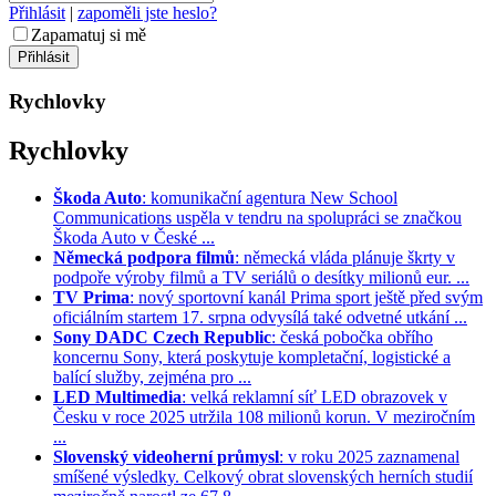
Přihlásit
|
zapoměli jste heslo?
Zapamatuj si mě
Rychlovky
Rychlovky
Škoda Auto
: komunikační agentura New School
Communications uspěla v tendru na spolupráci se značkou
Škoda Auto v České ...
Německá podpora filmů
: německá vláda plánuje škrty v
podpoře výroby filmů a TV seriálů o desítky milionů eur. ...
TV Prima
: nový sportovní kanál Prima sport ještě před svým
oficiálním startem 17. srpna odvysílá také odvetné utkání ...
Sony DADC Czech Republic
: česká pobočka obřího
koncernu Sony, která poskytuje kompletační, logistické a
balící služby, zejména pro ...
LED Multimedia
: velká reklamní síť LED obrazovek v
Česku v roce 2025 utržila 108 milionů korun. V meziročním
...
Slovenský videoherní průmysl
: v roku 2025 zaznamenal
smíšené výsledky. Celkový obrat slovenských herních studií