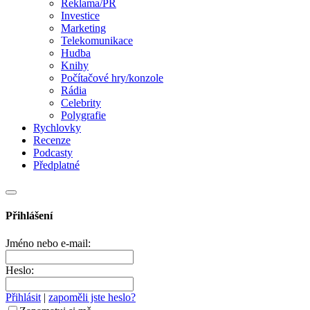
Reklama/PR
Investice
Marketing
Telekomunikace
Hudba
Knihy
Počítačové hry/konzole
Rádia
Celebrity
Polygrafie
Rychlovky
Recenze
Podcasty
Předplatné
Přihlášení
Jméno nebo e-mail:
Heslo:
Přihlásit
|
zapoměli jste heslo?