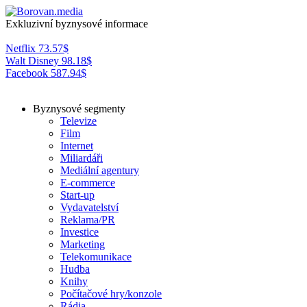
Exkluzivní byznysové informace
Netflix
73.57
$
Walt Disney
98.18
$
Facebook
587.94
$
Byznysové segmenty
Televize
Film
Internet
Miliardáři
Mediální agentury
E-commerce
Start-up
Vydavatelství
Reklama/PR
Investice
Marketing
Telekomunikace
Hudba
Knihy
Počítačové hry/konzole
Rádia