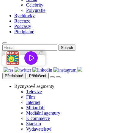
Celebrity
Polygrafie
Rychlovky
Recenze
Podcasty
Předplatné
Předplatné
Přihlášení
Byznysové segmenty
Televize
Film
Internet
Miliardáři
Mediální agentury
E-commerce
Start-up
Vydavatelství