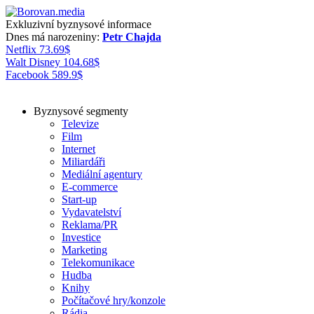
Exkluzivní byznysové informace
Dnes má narozeniny:
Petr Chajda
Netflix
73.69
$
Walt Disney
104.68
$
Facebook
589.9
$
Byznysové segmenty
Televize
Film
Internet
Miliardáři
Mediální agentury
E-commerce
Start-up
Vydavatelství
Reklama/PR
Investice
Marketing
Telekomunikace
Hudba
Knihy
Počítačové hry/konzole
Rádia