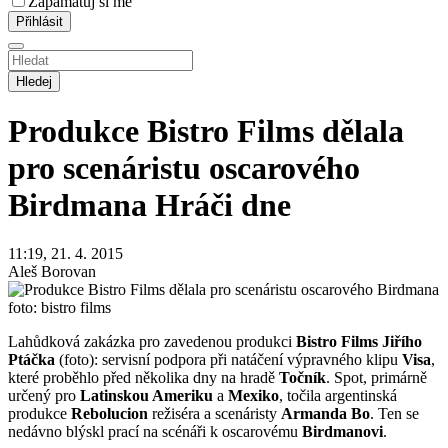
Zapamatuj si mě
Hledej
Produkce Bistro Films dělala
pro scenáristu oscarového
Birdmana
Hráči dne
11:19, 21. 4. 2015
Aleš Borovan
foto: bistro films
Lahůdková zakázka pro zavedenou produkci
Bistro Films Jiřího
Ptáčka
(foto): servisní podpora při natáčení výpravného klipu
Visa
,
které proběhlo před několika dny na hradě
Točník
. Spot, primárně
určený pro
Latinskou Ameriku
a
Mexiko
, točila argentinská
produkce
Rebolucion
režiséra a scenáristy
Armanda Bo
. Ten se
nedávno blýskl prací na scénáři k oscarovému
Birdmanovi
.