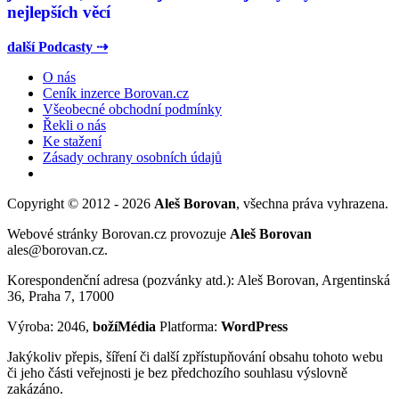
nejlepších věcí
další Podcasty ⇢
O nás
Ceník inzerce Borovan.cz
Všeobecné obchodní podmínky
Řekli o nás
Ke stažení
Zásady ochrany osobních údajů
Copyright © 2012 - 2026
Aleš Borovan
, všechna práva vyhrazena.
Webové stránky Borovan.cz provozuje
Aleš Borovan
ales@borovan.cz.
Korespondenční adresa (pozvánky atd.): Aleš Borovan, Argentinská
36, Praha 7, 17000
Výroba: 2046,
božíMédia
Platforma:
WordPress
Jakýkoliv přepis, šíření či další zpřístupňování obsahu tohoto webu
či jeho části veřejnosti je bez předchozího souhlasu výslovně
zakázáno.