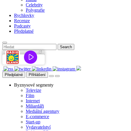
Celebrity
Polygrafie
Rychlovky
Recenze
Podcasty
Předplatné
Předplatné
Přihlášení
Byznysové segmenty
Televize
Film
Internet
Miliardáři
Mediální agentury
E-commerce
Start-up
Vydavatelství