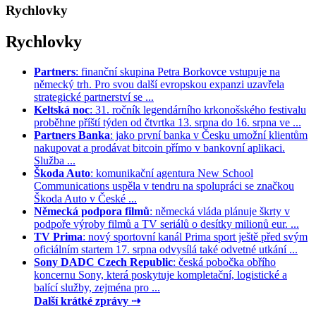
Rychlovky
Rychlovky
Partners
: finanční skupina Petra Borkovce vstupuje na
německý trh. Pro svou další evropskou expanzi uzavřela
strategické partnerství se ...
Keltská noc
: 31. ročník legendárního krkonošského festivalu
proběhne příští týden od čtvrtka 13. srpna do 16. srpna ve ...
Partners Banka
: jako první banka v Česku umožní klientům
nakupovat a prodávat bitcoin přímo v bankovní aplikaci.
Služba ...
Škoda Auto
: komunikační agentura New School
Communications uspěla v tendru na spolupráci se značkou
Škoda Auto v České ...
Německá podpora filmů
: německá vláda plánuje škrty v
podpoře výroby filmů a TV seriálů o desítky milionů eur. ...
TV Prima
: nový sportovní kanál Prima sport ještě před svým
oficiálním startem 17. srpna odvysílá také odvetné utkání ...
Sony DADC Czech Republic
: česká pobočka obřího
koncernu Sony, která poskytuje kompletační, logistické a
balící služby, zejména pro ...
Další krátké zprávy ⇢