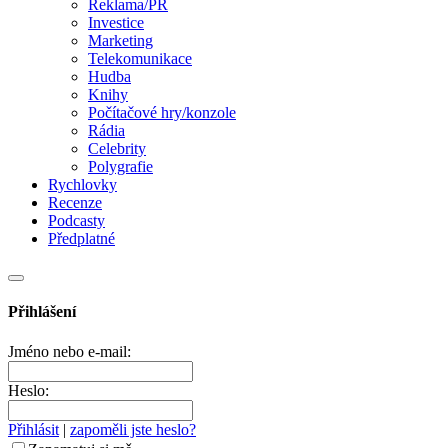
Reklama/PR
Investice
Marketing
Telekomunikace
Hudba
Knihy
Počítačové hry/konzole
Rádia
Celebrity
Polygrafie
Rychlovky
Recenze
Podcasty
Předplatné
Přihlášení
Jméno nebo e-mail:
Heslo:
Přihlásit
|
zapoměli jste heslo?