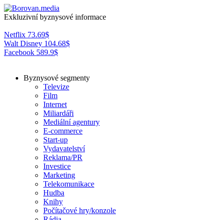
Exkluzivní byznysové informace
Netflix
73.69
$
Walt Disney
104.68
$
Facebook
589.9
$
Byznysové segmenty
Televize
Film
Internet
Miliardáři
Mediální agentury
E-commerce
Start-up
Vydavatelství
Reklama/PR
Investice
Marketing
Telekomunikace
Hudba
Knihy
Počítačové hry/konzole
Rádia