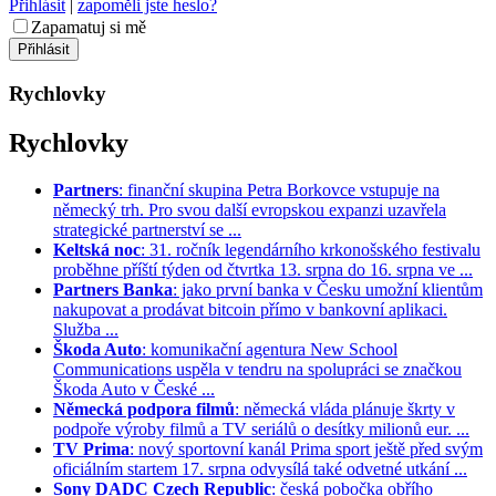
Přihlásit
|
zapoměli jste heslo?
Zapamatuj si mě
Rychlovky
Rychlovky
Partners
: finanční skupina Petra Borkovce vstupuje na
německý trh. Pro svou další evropskou expanzi uzavřela
strategické partnerství se ...
Keltská noc
: 31. ročník legendárního krkonošského festivalu
proběhne příští týden od čtvrtka 13. srpna do 16. srpna ve ...
Partners Banka
: jako první banka v Česku umožní klientům
nakupovat a prodávat bitcoin přímo v bankovní aplikaci.
Služba ...
Škoda Auto
: komunikační agentura New School
Communications uspěla v tendru na spolupráci se značkou
Škoda Auto v České ...
Německá podpora filmů
: německá vláda plánuje škrty v
podpoře výroby filmů a TV seriálů o desítky milionů eur. ...
TV Prima
: nový sportovní kanál Prima sport ještě před svým
oficiálním startem 17. srpna odvysílá také odvetné utkání ...
Sony DADC Czech Republic
: česká pobočka obřího