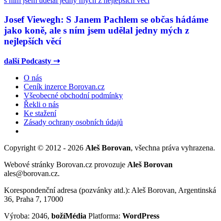
Josef Viewegh: S Janem Pachlem se občas hádáme
jako koně, ale s ním jsem udělal jedny mých z
nejlepších věcí
další Podcasty ⇢
O nás
Ceník inzerce Borovan.cz
Všeobecné obchodní podmínky
Řekli o nás
Ke stažení
Zásady ochrany osobních údajů
Copyright © 2012 - 2026
Aleš Borovan
, všechna práva vyhrazena.
Webové stránky Borovan.cz provozuje
Aleš Borovan
ales@borovan.cz.
Korespondenční adresa (pozvánky atd.): Aleš Borovan, Argentinská
36, Praha 7, 17000
Výroba: 2046,
božíMédia
Platforma:
WordPress