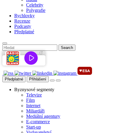
Celebrity
Polygrafie
Rychlovky
Recenze
Podcasty
Předplatné
Předplatné
Přihlášení
Byznysové segmenty
Televize
Film
Internet
Miliardáři
Mediální agentury
E-commerce
Start-up
Vydavatelství