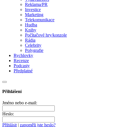
Reklama/PR
Investice
Marketing
Telekomunikace
Hudba
Knihy
Počítačové hry/konzole
Rádia
Celebrity
Polygrafie
Rychlovky
Recenze
Podcasty
Předplatné
Přihlášení
Jméno nebo e-mail:
Heslo:
Přihlásit
|
zapoměli jste heslo?