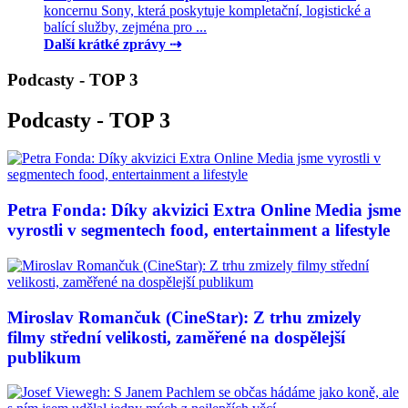
koncernu Sony, která poskytuje kompletační, logistické a
balící služby, zejména pro ...
Další krátké zprávy ⇢
Podcasty - TOP 3
Podcasty - TOP 3
Petra Fonda: Díky akvizici Extra Online Media jsme
vyrostli v segmentech food, entertainment a lifestyle
Miroslav Romančuk (CineStar): Z trhu zmizely
filmy střední velikosti, zaměřené na dospělejší
publikum