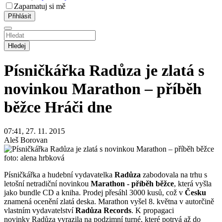
Zapamatuj si mě
Hledej
Písničkářka Radůza je zlatá s
novinkou Marathon – příběh
běžce
Hráči dne
07:41, 27. 11. 2015
Aleš Borovan
foto: alena hrbková
Písničkářka a hudební vydavatelka
Radůza
zabodovala na trhu s
letošní netradiční novinkou
Marathon - příběh běžce
, která vyšla
jako bundle CD a kniha. Prodej přesáhl 3000 kusů, což v
Česku
znamená ocenění zlatá deska. Marathon vyšel 8. května v autorčině
vlastním vydavatelství
Radůza Records
. K propagaci
novinky Radůza vyrazila na podzimní turné, které potrvá až do