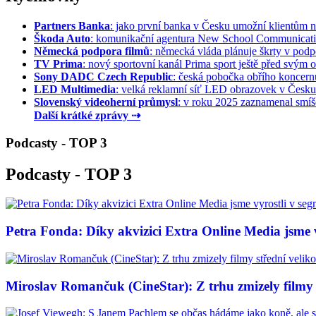
Partners Banka
: jako první banka v Česku umožní klientům na
Škoda Auto
: komunikační agentura New School Communication
Německá podpora filmů
: německá vláda plánuje škrty v podpo
TV Prima
: nový sportovní kanál Prima sport ještě před svým of
Sony DADC Czech Republic
: česká pobočka obřího koncernu 
LED Multimedia
: velká reklamní síť LED obrazovek v Česku 
Slovenský videoherní průmysl
: v roku 2025 zaznamenal smíše
Další krátké zprávy ⇢
Podcasty - TOP 3
Podcasty - TOP 3
Petra Fonda: Díky akvizici Extra Online Media jsme vy
Miroslav Romančuk (CineStar): Z trhu zmizely filmy s