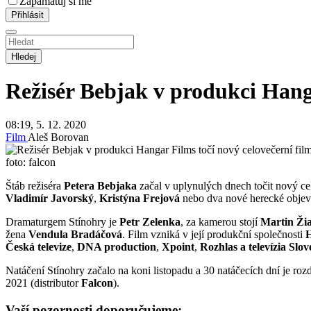
Zapamatuj si mě
Hledej
Režisér Bebjak v produkci Hanga
08:19, 5. 12. 2020
Film
Aleš Borovan
foto: falcon
Štáb režiséra
Petera Bebjaka
začal v uplynulých dnech točit nový ce
Vladimír Javorský
,
Kristýna Frejová
nebo dva nové herecké obje
Dramaturgem Stínohry je
Petr Zelenka
, za kamerou stojí
Martin Ži
žena
Vendula Bradáčová
. Film vzniká v její produkční společnosti
H
Česká televize
,
DNA production
,
Xpoint
,
Rozhlas a televízia Sl
Natáčení Stínohry začalo na koni listopadu a 30 natáčecích dní je roz
2021 (distributor
Falcon
).
Vaší pozornosti doporučujeme: