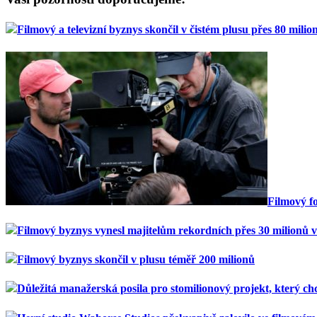
Filmový a televizní byznys skončil v čistém plusu přes 80 milionů
Filmový f
Filmový byznys vynesl majitelům rekordních přes 30 milionů v
Filmový byznys skončil v plusu téměř 200 milionů
Důležitá manažerská posila pro stomilionový projekt, který chce