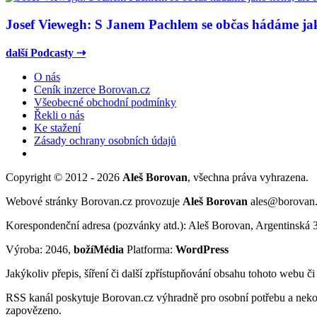
Josef Viewegh: S Janem Pachlem se občas hádáme jako
další Podcasty ⇢
O nás
Ceník inzerce Borovan.cz
Všeobecné obchodní podmínky
Řekli o nás
Ke stažení
Zásady ochrany osobních údajů
Copyright © 2012 - 2026
Aleš Borovan
, všechna práva vyhrazena.
Webové stránky Borovan.cz provozuje
Aleš Borovan
ales@borovan
Korespondenční adresa (pozvánky atd.): Aleš Borovan, Argentinská 
Výroba: 2046,
božíMédia
Platforma:
WordPress
Jakýkoliv přepis, šíření či další zpřístupňování obsahu tohoto webu č
RSS kanál poskytuje Borovan.cz výhradně pro osobní potřebu a neko
zapovězeno.