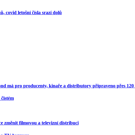
, covid letošní čísla srazí dolů
ond má pro producenty, kinaře a distributory připraveno přes 120
 čistém
 změnit filmovou a televizní distribuci