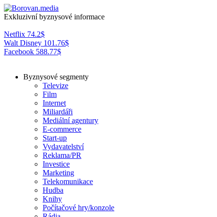
Exkluzivní byznysové informace
Netflix
74.2
$
Walt Disney
101.76
$
Facebook
588.77
$
Byznysové segmenty
Televize
Film
Internet
Miliardáři
Mediální agentury
E-commerce
Start-up
Vydavatelství
Reklama/PR
Investice
Marketing
Telekomunikace
Hudba
Knihy
Počítačové hry/konzole
Rádia