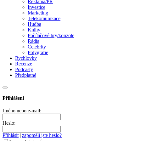
Reklama/PR
Investice
Marketing
Telekomunikace
Hudba
Knihy
Počítačové hry/konzole
Rádia
Celebrity
Polygrafie
Rychlovky
Recenze
Podcasty
Předplatné
Přihlášení
Jméno nebo e-mail:
Heslo:
Přihlásit
|
zapoměli jste heslo?