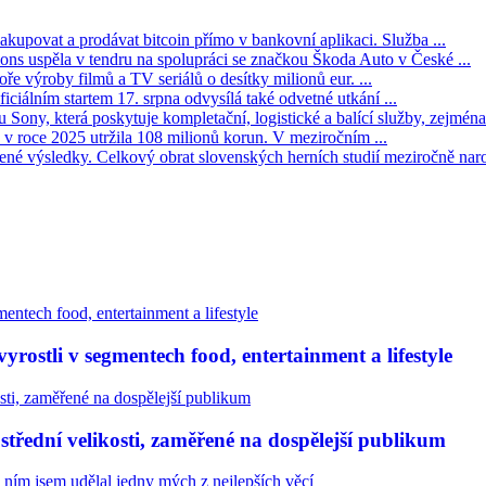
kupovat a prodávat bitcoin přímo v bankovní aplikaci. Služba ...
s uspěla v tendru na spolupráci se značkou Škoda Auto v České ...
ře výroby filmů a TV seriálů o desítky milionů eur. ...
iciálním startem 17. srpna odvysílá také odvetné utkání ...
Sony, která poskytuje kompletační, logistické a balící služby, zejména 
v roce 2025 utržila 108 milionů korun. V meziročním ...
né výsledky. Celkový obrat slovenských herních studií meziročně narost
rostli v segmentech food, entertainment a lifestyle
třední velikosti, zaměřené na dospělejší publikum