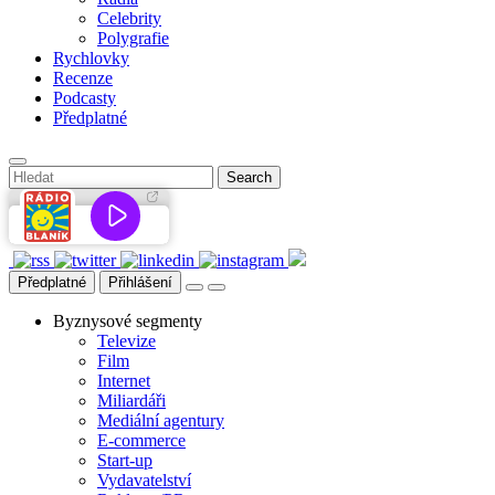
Celebrity
Polygrafie
Rychlovky
Recenze
Podcasty
Předplatné
Předplatné
Přihlášení
Byznysové segmenty
Televize
Film
Internet
Miliardáři
Mediální agentury
E-commerce
Start-up
Vydavatelství