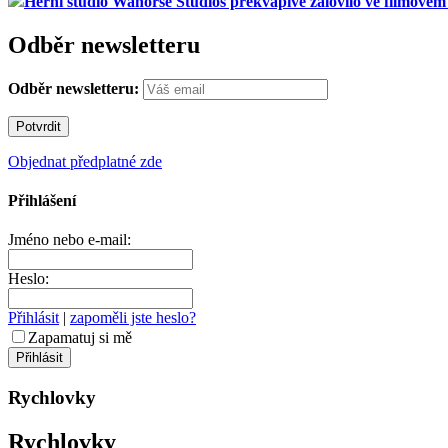
Herní studio Wahorse Studios překvapivě zalovilo ve filmové
Odběr newsletteru
Odběr newsletteru:
Objednat předplatné zde
Přihlášení
Jméno nebo e-mail:
Heslo:
Přihlásit
|
zapoměli jste heslo?
Zapamatuj si mě
Rychlovky
Rychlovky