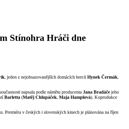
lm Stínohra
Hráči dne
rík
, jeden z nejobsazovanějších domácích herců
Hynek Čermák
,
 současnosti napsala podle námětu producenta
Jana Bradáče
jeho
stí
Barletta
(
Matěj Chlupáček
,
Maja Hamplová
). Koprodukce
ku. Premiéra v českých i slovenských kinech je plánována na říjen