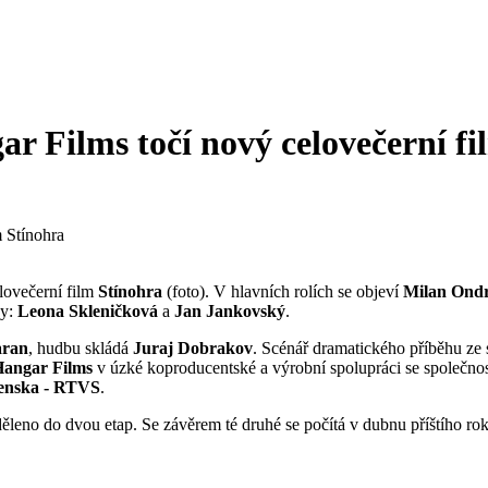
r Films točí nový celovečerní fi
lovečerní film
Stínohra
(foto). V hlavních rolích se objeví
Milan Ond
vy:
Leona Skleničková
a
Jan Jankovský
.
aran
, hudbu skládá
Juraj Dobrakov
. Scénář dramatického příběhu ze
angar Films
v úzké koproducentské a výrobní spolupráci se společno
ovenska - RTVS
.
děleno do dvou etap. Se závěrem té druhé se počítá v dubnu příštího ro