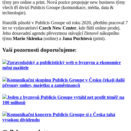
týmy pro online a print. Nová pozice propojuje new business týmy
všech tří divizí Publicis Groupe (komunikace, média, data &
technologie).
Hanzlík působí v Publicis Groupe od roku 2020, předtím pracoval 7
let ve vydavatelství
Czech New Center
, kde řídil online prodej.
Jeho dosavadní agendu převezmou stávající členové nákupního
týmu
Mario Sklenka
(online) a
Jana Puchtová
(print).
Vaší pozornosti doporučujeme:
Zpravodajský a publicistický web o byznysu a ekonomice
mění majitele
Komunikační skupinu Publicis Groupe v Česku čekají další
přesuny smluv, majetku a zaměstnanců
Jeden z byznysů Publicis Groupe vytáhl net profit téměř na
100 milionů
Komunikační koncern Publicis Groupe si z Česka tahá
vysokou dividendu