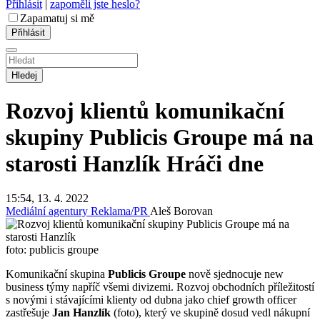
Přihlásit
|
zapoměli jste heslo?
Zapamatuj si mě
Hledej
Rozvoj klientů komunikační
skupiny Publicis Groupe má na
starosti Hanzlík
Hráči dne
15:54, 13. 4. 2022
Mediální agentury
Reklama/PR
Aleš Borovan
foto: publicis groupe
Komunikační skupina
Publicis Groupe
nově sjednocuje new
business týmy napříč všemi divizemi. Rozvoj obchodních příležitostí
s novými i stávajícími klienty od dubna jako chief growth officer
zastřešuje
Jan Hanzlík
(foto), který ve skupině dosud vedl nákupní