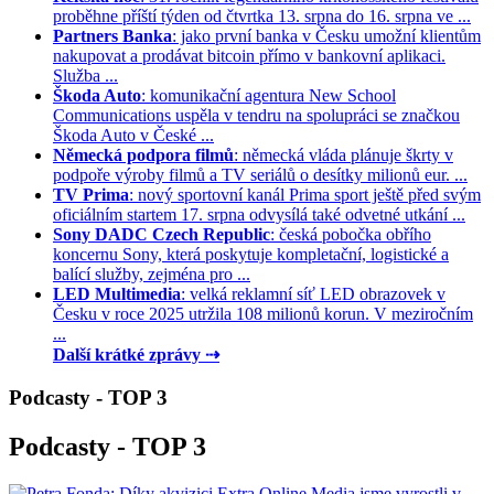
proběhne příští týden od čtvrtka 13. srpna do 16. srpna ve ...
Partners Banka
: jako první banka v Česku umožní klientům
nakupovat a prodávat bitcoin přímo v bankovní aplikaci.
Služba ...
Škoda Auto
: komunikační agentura New School
Communications uspěla v tendru na spolupráci se značkou
Škoda Auto v České ...
Německá podpora filmů
: německá vláda plánuje škrty v
podpoře výroby filmů a TV seriálů o desítky milionů eur. ...
TV Prima
: nový sportovní kanál Prima sport ještě před svým
oficiálním startem 17. srpna odvysílá také odvetné utkání ...
Sony DADC Czech Republic
: česká pobočka obřího
koncernu Sony, která poskytuje kompletační, logistické a
balící služby, zejména pro ...
LED Multimedia
: velká reklamní síť LED obrazovek v
Česku v roce 2025 utržila 108 milionů korun. V meziročním
...
Další krátké zprávy ⇢
Podcasty - TOP 3
Podcasty - TOP 3