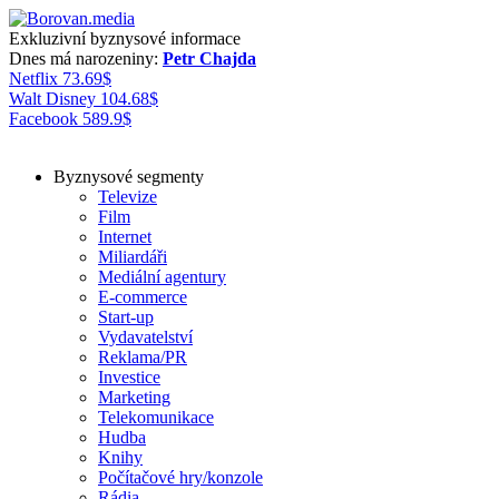
Exkluzivní byznysové informace
Dnes má narozeniny:
Petr Chajda
Netflix
73.69
$
Walt Disney
104.68
$
Facebook
589.9
$
Byznysové segmenty
Televize
Film
Internet
Miliardáři
Mediální agentury
E-commerce
Start-up
Vydavatelství
Reklama/PR
Investice
Marketing
Telekomunikace
Hudba
Knihy
Počítačové hry/konzole
Rádia