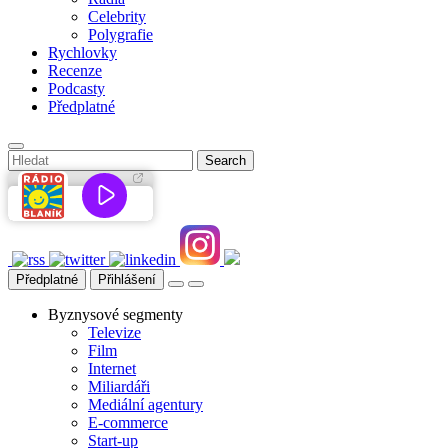
Celebrity
Polygrafie
Rychlovky
Recenze
Podcasty
Předplatné
Předplatné
Přihlášení
Byznysové segmenty
Televize
Film
Internet
Miliardáři
Mediální agentury
E-commerce
Start-up