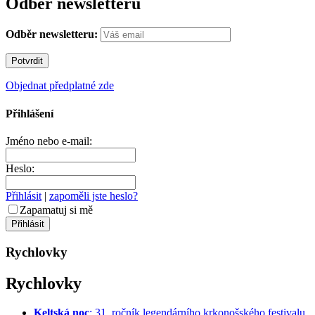
Odběr newsletteru
Odběr newsletteru:
Objednat předplatné zde
Přihlášení
Jméno nebo e-mail:
Heslo:
Přihlásit
|
zapoměli jste heslo?
Zapamatuj si mě
Rychlovky
Rychlovky
Keltská noc
: 31. ročník legendárního krkonošského festivalu