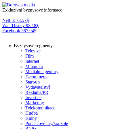
Exkluzivní byznysové informace
Netflix
73.57
$
Walt Disney
98.18
$
Facebook
587.94
$
Byznysové segmenty
Televize
Film
Internet
Miliardáři
Mediální agentury
E-commerce
Start-up
Vydavatelství
Reklama/PR
Investice
Marketing
Telekomunikace
Hudba
Knihy
Počítačové hry/konzole
Rádia