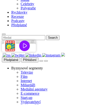
Celebrity
Polygrafie
Rychlovky
Recenze
Podcasty
Předplatné
Předplatné
Přihlášení
Byznysové segmenty
Televize
Film
Internet
Miliardáři
Mediální agentury
E-commerce
Start-up
Vydavatelství