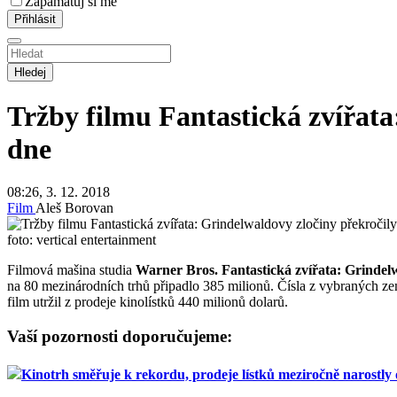
Zapamatuj si mě
Hledej
Tržby filmu Fantastická zvířata
dne
08:26, 3. 12. 2018
Film
Aleš Borovan
foto: vertical entertainment
Filmová mašina studia
Warner Bros.
Fantastická zvířata: Grindel
na 80 mezinárodních trhů připadlo 385 milionů. Čísla z vybraných z
film utržil z prodeje kinolístků 440 milionů dolarů.
Vaší pozornosti doporučujeme:
Kinotrh směřuje k rekordu, prodeje lístků meziročně narostly 