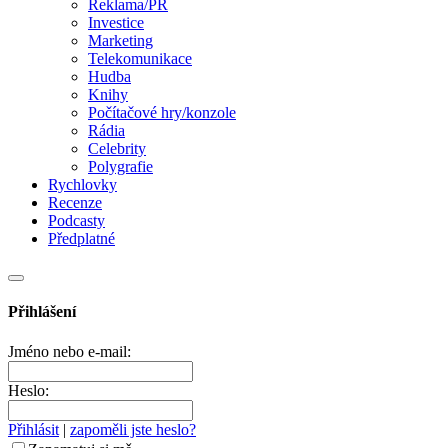
Reklama/PR
Investice
Marketing
Telekomunikace
Hudba
Knihy
Počítačové hry/konzole
Rádia
Celebrity
Polygrafie
Rychlovky
Recenze
Podcasty
Předplatné
Přihlášení
Jméno nebo e-mail:
Heslo:
Přihlásit
|
zapoměli jste heslo?