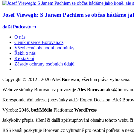
Josef Viewegh: S Janem Pachlem se občas hádáme jako
další Podcasty ⇢
O nás
Ceník inzerce Borovan.cz
Všeobecné obchodní podmínky
Řekli o nás
Ke stažení
Zásady ochrany osobních údajů
Copyright © 2012 - 2026
Aleš Borovan
, všechna práva vyhrazena.
Webové stránky Borovan.cz provozuje
Aleš Borovan
ales@borovan
Korespondenční adresa (pozvánky atd.): Expert Decision, Aleš Borov
Výroba: 2046,
božíMédia
Platforma:
WordPress
Jakýkoliv přepis, šíření či další zpřístupňování obsahu tohoto webu č
RSS kanál poskytuje Borovan.cz výhradně pro osobní potřebu a neko