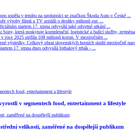
s uspěla v tendru na spolupráci se značkou Škoda Auto v České ...
ře výroby filmů a TV seriálů o desítky milionů eur. ...
iciálním startem 17. srpna odvysílá také odvetné utkání ...
Sony, která poskytuje kompletační, logistické a balící služby, zejména 
v roce 2025 utržila 108 milionů korun. V meziročním ...
né výsledky. Celkový obrat slovenských herních studií meziročně narost
tartem 17. srpna dnes odvysílá fotbalový trhák - ...
rostli v segmentech food, entertainment a lifestyle
třední velikosti, zaměřené na dospělejší publikum