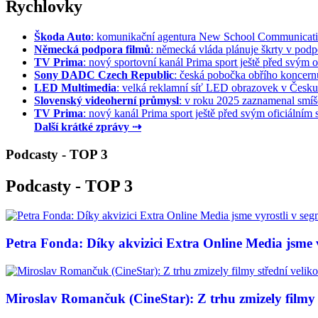
Rychlovky
Škoda Auto
: komunikační agentura New School Communication
Německá podpora filmů
: německá vláda plánuje škrty v podpo
TV Prima
: nový sportovní kanál Prima sport ještě před svým of
Sony DADC Czech Republic
: česká pobočka obřího koncernu 
LED Multimedia
: velká reklamní síť LED obrazovek v Česku 
Slovenský videoherní průmysl
: v roku 2025 zaznamenal smíše
TV Prima
: nový kanál Prima sport ještě před svým oficiálním s
Další krátké zprávy ⇢
Podcasty - TOP 3
Podcasty - TOP 3
Petra Fonda: Díky akvizici Extra Online Media jsme vy
Miroslav Romančuk (CineStar): Z trhu zmizely filmy s