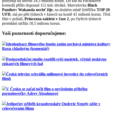
pohybují na úrovni 18,5 milionu korun. Do kin na Pavláskové
komedii přišlo doposud 112 tisíc diváků. Marvelovka
Black
Panther: Wakanda nechť žije
, na druhém místě žebříčku
TOP 20
UFD
, má po pěti týdnech v kinech na kontě 41 milionů korun. Třetí
film v pořadí,
Princezna zakletá v čase 2
, po čtyřech týdnech
promítání utržila 18,5 milionu korun.
Vaší pozornosti doporučujeme:
Ideologizace filmového fondu zatím nechává ministra kultury
Baxu chladným (komentář)
Postprodukční studio rozdělí svůj majetek, včetně nedávno
získaných filmových hal
Česká televize schválila milionové investice do celovečerních
filmů
V Česku se začal točit film o nevšedním příběhu
pornoherečky Adrey Absolonové
Jedinečný příběh krasobruslaře Ondreje Nepely ožije v
celovečerním filmu