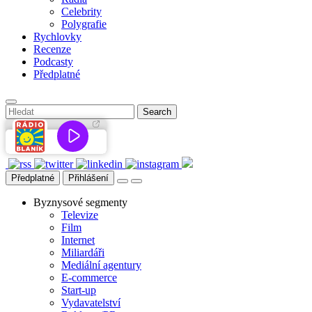
Celebrity
Polygrafie
Rychlovky
Recenze
Podcasty
Předplatné
Předplatné
Přihlášení
Byznysové segmenty
Televize
Film
Internet
Miliardáři
Mediální agentury
E-commerce
Start-up
Vydavatelství