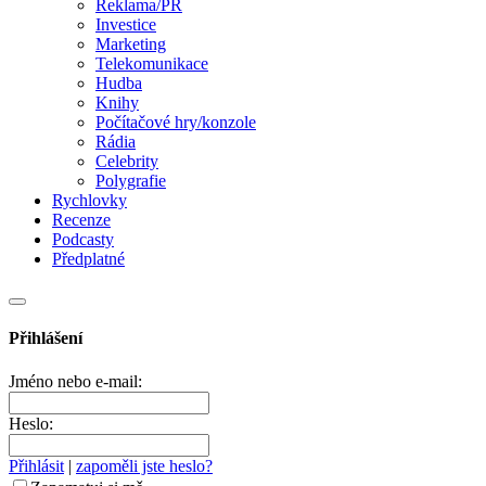
Reklama/PR
Investice
Marketing
Telekomunikace
Hudba
Knihy
Počítačové hry/konzole
Rádia
Celebrity
Polygrafie
Rychlovky
Recenze
Podcasty
Předplatné
Přihlášení
Jméno nebo e-mail:
Heslo:
Přihlásit
|
zapoměli jste heslo?