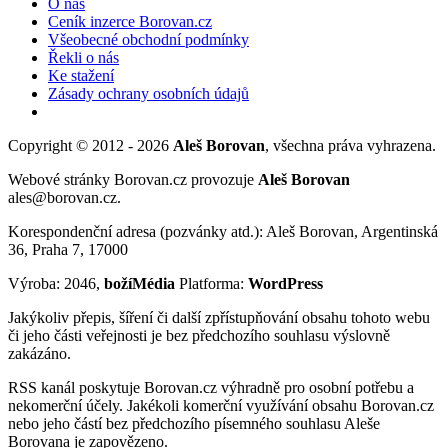
O nás
Ceník inzerce Borovan.cz
Všeobecné obchodní podmínky
Řekli o nás
Ke stažení
Zásady ochrany osobních údajů
Copyright © 2012 - 2026
Aleš Borovan
, všechna práva vyhrazena.
Webové stránky Borovan.cz provozuje
Aleš Borovan
ales@borovan.cz.
Korespondenční adresa (pozvánky atd.): Aleš Borovan, Argentinská
36, Praha 7, 17000
Výroba: 2046,
božíMédia
Platforma:
WordPress
Jakýkoliv přepis, šíření či další zpřístupňování obsahu tohoto webu
či jeho části veřejnosti je bez předchozího souhlasu výslovně
zakázáno.
RSS kanál poskytuje Borovan.cz výhradně pro osobní potřebu a
nekomerční účely. Jakékoli komerční využívání obsahu Borovan.cz
nebo jeho částí bez předchozího písemného souhlasu Aleše
Borovana je zapovězeno.