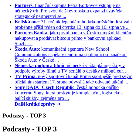
Partners
: finanční skupina Petra Borkovce vstupuje na
německý trh. Pro svou další evropskou expanzi uzavřela
strategické partnerství se ...
Keltská noc
: 31. ročník legendárního krkonošského festivalu
proběhne příští týden od čtvrtka 13. srpna do 16. srpna ve ...
Partners Banka
: jako první banka v Česku umožní klientům
nakupovat a prodávat bitcoin přímo v bankovní aplikaci.
Služba ...
Škoda Auto
: komunikační agentura New School
Communications uspěla v tendru na spolupráci se značkou
Škoda Auto v České ...
Německá podpora filmů
: německá vláda plánuje škrty v
podpoře výroby filmů a TV seriálů o desítky milionů eur. ...
TV Prima
: nový sportovní kanál Prima sport ještě před svým
oficiálním startem 17. srpna odvysílá také odvetné utkání ...
Sony DADC Czech Republic
: česká pobočka obřího
koncernu Sony, která poskytuje kompletační, logistické a
balící služby, zejména pro ...
Další krátké zprávy ⇢
Podcasty - TOP 3
Podcasty - TOP 3