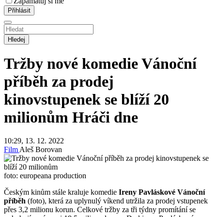
Zapamatuj si mě
Hledej
Tržby nové komedie Vánoční
příběh za prodej
kinovstupenek se blíží 20
milionům
Hráči dne
10:29, 13. 12. 2022
Film
Aleš Borovan
foto: europeana production
Českým kinům stále kraluje komedie
Ireny Pavláskové
Vánoční
příběh
(foto), která za uplynulý víkend utržila za prodej vstupenek
přes 3,2 milionu korun. Celkové tržby za tři týdny promítání se