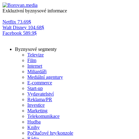
Exkluzivní byznysové informace
Netflix
73.69
$
Walt Disney
104.68
$
Facebook
589.9
$
Byznysové segmenty
Televize
Film
Internet
Miliardáři
Mediální agentury
E-commerce
Start-up
Vydavatelství
Reklama/PR
Investice
Marketing
Telekomunikace
Hudba
Knihy
Počítačové hry/konzole
Rádia