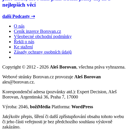
nejlepších věcí
další Podcasty ⇢
O nás
Ceník inzerce Borovan.cz
Všeobecné obchodní podmínky
Řekli o nás
Ke stažení
Zásady ochrany osobních údajů
Copyright © 2012 - 2026
Aleš Borovan
, všechna práva vyhrazena.
Webové stránky Borovan.cz provozuje
Aleš Borovan
ales@borovan.cz.
Korespondenční adresa (pozvánky atd.): Expert Decision, Aleš
Borovan, Argentinská 36, Praha 7, 17000
Výroba: 2046,
božíMédia
Platforma:
WordPress
Jakýkoliv přepis, šíření či další zpřístupňování obsahu tohoto webu
či jeho části veřejnosti je bez předchozího souhlasu výslovně
zakázáno.