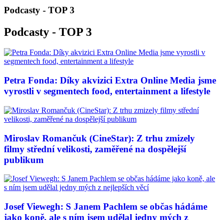
Podcasty - TOP 3
Podcasty - TOP 3
Petra Fonda: Díky akvizici Extra Online Media jsme
vyrostli v segmentech food, entertainment a lifestyle
Miroslav Romančuk (CineStar): Z trhu zmizely
filmy střední velikosti, zaměřené na dospělejší
publikum
Josef Viewegh: S Janem Pachlem se občas hádáme
jako koně, ale s ním jsem udělal jedny mých z