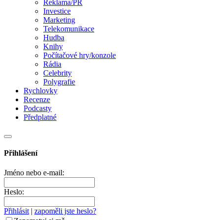
Reklama/PR
Investice
Marketing
Telekomunikace
Hudba
Knihy
Počítačové hry/konzole
Rádia
Celebrity
Polygrafie
Rychlovky
Recenze
Podcasty
Předplatné
Přihlášení
Jméno nebo e-mail:
Heslo:
Přihlásit
|
zapoměli jste heslo?