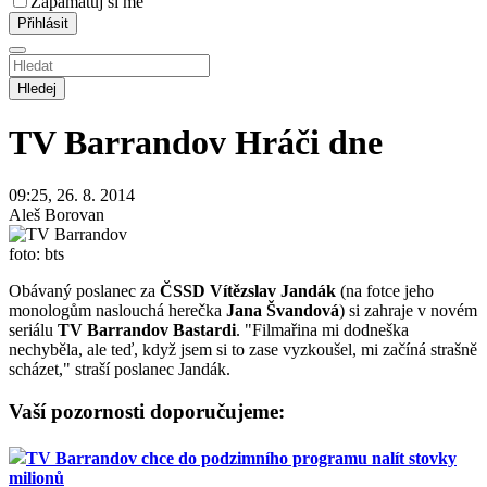
Zapamatuj si mě
Hledej
TV Barrandov
Hráči dne
09:25, 26. 8. 2014
Aleš Borovan
foto: bts
Obávaný poslanec za
ČSSD Vítězslav Jandák
(na fotce jeho
monologům naslouchá herečka
Jana Švandová
) si zahraje v novém
seriálu
TV Barrandov Bastardi
. "Filmařina mi dodneška
nechyběla, ale teď, když jsem si to zase vyzkoušel, mi začíná strašně
scházet," straší poslanec Jandák.
Vaší pozornosti doporučujeme:
TV Barrandov chce do podzimního programu nalít stovky
milionů