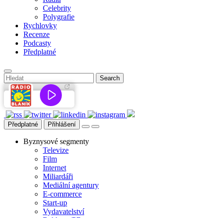
Celebrity
Polygrafie
Rychlovky
Recenze
Podcasty
Předplatné
Předplatné
Přihlášení
Byznysové segmenty
Televize
Film
Internet
Miliardáři
Mediální agentury
E-commerce
Start-up
Vydavatelství