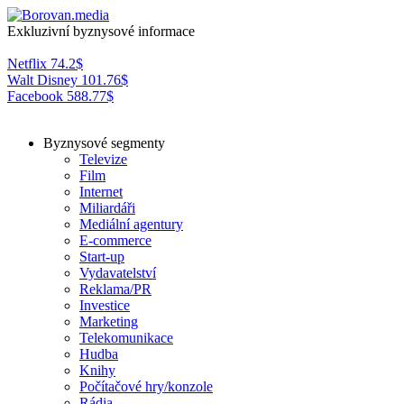
Exkluzivní byznysové informace
Netflix
74.2
$
Walt Disney
101.76
$
Facebook
588.77
$
Byznysové segmenty
Televize
Film
Internet
Miliardáři
Mediální agentury
E-commerce
Start-up
Vydavatelství
Reklama/PR
Investice
Marketing
Telekomunikace
Hudba
Knihy
Počítačové hry/konzole
Rádia