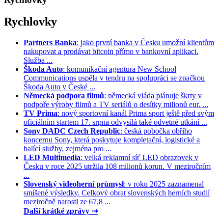
Rychlovky
Partners Banka
: jako první banka v Česku umožní klientům
nakupovat a prodávat bitcoin přímo v bankovní aplikaci.
Služba ...
Škoda Auto
: komunikační agentura New School
Communications uspěla v tendru na spolupráci se značkou
Škoda Auto v České ...
Německá podpora filmů
: německá vláda plánuje škrty v
podpoře výroby filmů a TV seriálů o desítky milionů eur. ...
TV Prima
: nový sportovní kanál Prima sport ještě před svým
oficiálním startem 17. srpna odvysílá také odvetné utkání ...
Sony DADC Czech Republic
: česká pobočka obřího
koncernu Sony, která poskytuje kompletační, logistické a
balící služby, zejména pro ...
LED Multimedia
: velká reklamní síť LED obrazovek v
Česku v roce 2025 utržila 108 milionů korun. V meziročním
...
Slovenský videoherní průmysl
: v roku 2025 zaznamenal
smíšené výsledky. Celkový obrat slovenských herních studií
meziročně narostl ze 67,8 ...
Další krátké zprávy ⇢