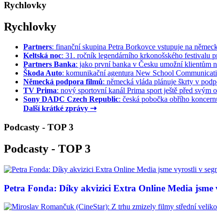
Rychlovky
Rychlovky
Partners
: finanční skupina Petra Borkovce vstupuje na německý 
Keltská noc
: 31. ročník legendárního krkonošského festivalu pr
Partners Banka
: jako první banka v Česku umožní klientům na
Škoda Auto
: komunikační agentura New School Communication
Německá podpora filmů
: německá vláda plánuje škrty v podpo
TV Prima
: nový sportovní kanál Prima sport ještě před svým of
Sony DADC Czech Republic
: česká pobočka obřího koncernu 
Další krátké zprávy ⇢
Podcasty - TOP 3
Podcasty - TOP 3
Petra Fonda: Díky akvizici Extra Online Media jsme vy