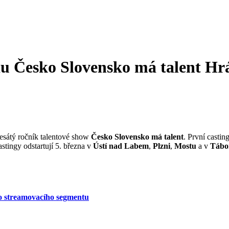
u Česko Slovensko má talent
Hrá
desátý ročník talentové show
Česko Slovensko má talent
. První castin
stingy odstartují 5. března v
Ústí nad Labem
,
Plzni
,
Mostu
a v
Tábo
do streamovacího segmentu