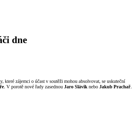
či dne
gy, které zájemci o účast v soutěži mohou absolvovat, se uskuteční
ře
. V porotě nové řady zasednou
Jaro Slávik
nebo
Jakub Prachař
.