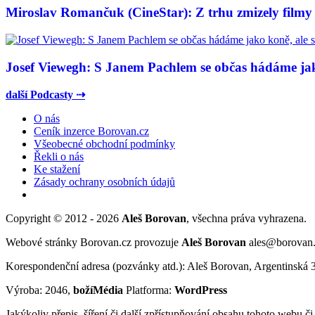
Miroslav Romančuk (CineStar): Z trhu zmizely filmy s
Josef Viewegh: S Janem Pachlem se občas hádáme jako
další Podcasty ⇢
O nás
Ceník inzerce Borovan.cz
Všeobecné obchodní podmínky
Řekli o nás
Ke stažení
Zásady ochrany osobních údajů
Copyright © 2012 - 2026
Aleš Borovan
, všechna práva vyhrazena.
Webové stránky Borovan.cz provozuje
Aleš Borovan
ales@borovan
Korespondenční adresa (pozvánky atd.): Aleš Borovan, Argentinská 
Výroba: 2046,
božíMédia
Platforma:
WordPress
Jakýkoliv přepis, šíření či další zpřístupňování obsahu tohoto webu č