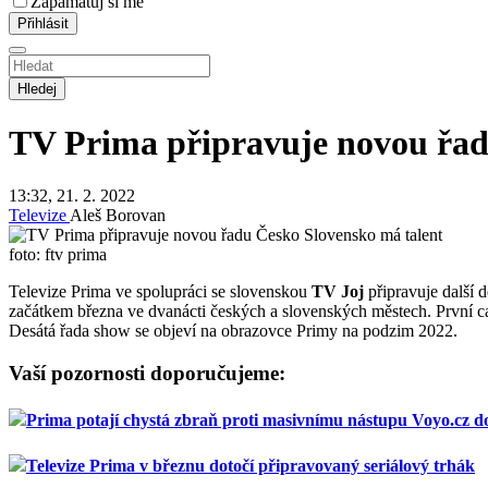
Zapamatuj si mě
Hledej
TV Prima připravuje novou řad
13:32, 21. 2. 2022
Televize
Aleš Borovan
foto: ftv prima
Televize Prima ve spolupráci se slovenskou
TV Joj
připravuje další 
začátkem března ve dvanácti českých a slovenských městech. První ca
Desátá řada show se objeví na obrazovce Primy na podzim 2022.
Vaší pozornosti doporučujeme:
Prima potají chystá zbraň proti masivnímu nástupu Voyo.cz 
Televize Prima v březnu dotočí připravovaný seriálový trhák