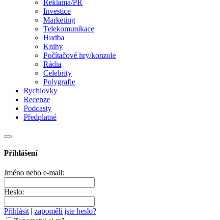
Reklama/PR
Investice
Marketing
Telekomunikace
Hudba
Knihy
Počítačové hry/konzole
Rádia
Celebrity
Polygrafie
Rychlovky
Recenze
Podcasty
Předplatné
Přihlášení
Jméno nebo e-mail:
Heslo:
Přihlásit
|
zapoměli jste heslo?