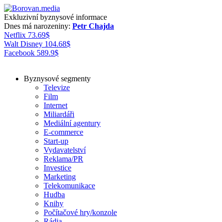
Exkluzivní byznysové informace
Dnes má narozeniny:
Petr Chajda
Netflix
73.69
$
Walt Disney
104.68
$
Facebook
589.9
$
Byznysové segmenty
Televize
Film
Internet
Miliardáři
Mediální agentury
E-commerce
Start-up
Vydavatelství
Reklama/PR
Investice
Marketing
Telekomunikace
Hudba
Knihy
Počítačové hry/konzole
Rádia