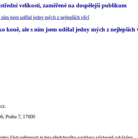
třední velikosti, zaměřené na dospělejší publikum
 koně, ale s ním jsem udělal jedny mých z nejlepších 
.cz.
36, Praha 7, 17000
i jeho části veřejnosti je bez předchozího souhlasu výslovně zakázáno.