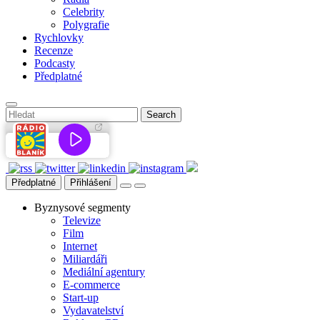
Celebrity
Polygrafie
Rychlovky
Recenze
Podcasty
Předplatné
Předplatné
Přihlášení
Byznysové segmenty
Televize
Film
Internet
Miliardáři
Mediální agentury
E-commerce
Start-up
Vydavatelství