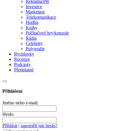
Reklama/PR
Investice
Marketing
Telekomunikace
Hudba
Knihy
Počítačové hry/konzole
Rádia
Celebrity
Polygrafie
Rychlovky
Recenze
Podcasty
Předplatné
Přihlášení
Jméno nebo e-mail:
Heslo:
Přihlásit
|
zapoměli jste heslo?