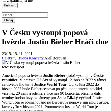
Zapamatuj si mě
Hledej
V Česku vystoupí popová
hvězda Justin Bieber
Hráči dne
23:15, 15. 11. 2021
Celebrity
Hudba
Koncerty
Aleš Borovan
foto: bestsport
Americká popová hvězda
Justin Bieber
(foto) vystoupí v
České
republice
. V pražské
O2 Aréně
vystoupí 12. března 2023 v rámci
celosvětového turné
Justice World Tour
. Od května 2022 do
března 2023 bude Bieber cestovat po pěti kontinentech, navštíví
více než 20 zemí a odehraje více než 90 koncertů, přičemž další
termíny budou brzy oznámeny pro
Asii
a
Blízký východ
. Justice
World Tour je pojmenováno po Bieberově nejnovějším albu
Justice
,
které vyšlo v březnu 2021. Promotérem Justice World Tour je