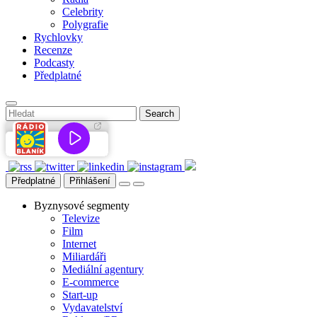
Celebrity
Polygrafie
Rychlovky
Recenze
Podcasty
Předplatné
Předplatné
Přihlášení
Byznysové segmenty
Televize
Film
Internet
Miliardáři
Mediální agentury
E-commerce
Start-up
Vydavatelství