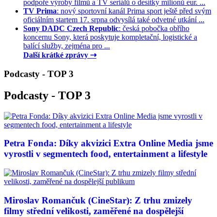
podpoře výroby filmů a TV seriálů o desítky milionů eur. ...
TV Prima
: nový sportovní kanál Prima sport ještě před svým
oficiálním startem 17. srpna odvysílá také odvetné utkání ...
Sony DADC Czech Republic
: česká pobočka obřího
koncernu Sony, která poskytuje kompletační, logistické a
balící služby, zejména pro ...
Další krátké zprávy ⇢
Podcasty - TOP 3
Podcasty - TOP 3
Petra Fonda: Díky akvizici Extra Online Media jsme
vyrostli v segmentech food, entertainment a lifestyle
Miroslav Romančuk (CineStar): Z trhu zmizely
filmy střední velikosti, zaměřené na dospělejší