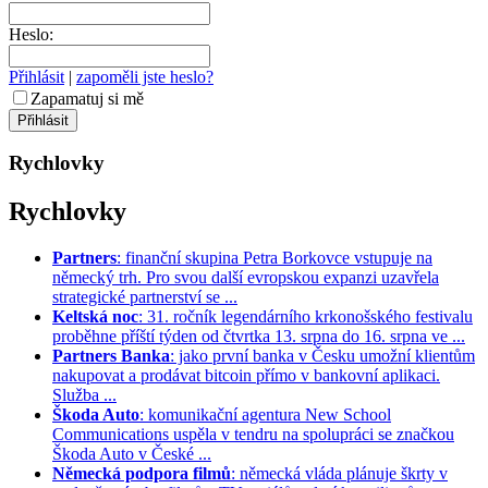
Heslo:
Přihlásit
|
zapoměli jste heslo?
Zapamatuj si mě
Rychlovky
Rychlovky
Partners
: finanční skupina Petra Borkovce vstupuje na
německý trh. Pro svou další evropskou expanzi uzavřela
strategické partnerství se ...
Keltská noc
: 31. ročník legendárního krkonošského festivalu
proběhne příští týden od čtvrtka 13. srpna do 16. srpna ve ...
Partners Banka
: jako první banka v Česku umožní klientům
nakupovat a prodávat bitcoin přímo v bankovní aplikaci.
Služba ...
Škoda Auto
: komunikační agentura New School
Communications uspěla v tendru na spolupráci se značkou
Škoda Auto v České ...
Německá podpora filmů
: německá vláda plánuje škrty v