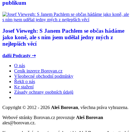
publikum
Josef Viewegh: S Janem Pachlem se občas hádáme
jako koně, ale s ním jsem udělal jedny mých z
nejlepších věcí
další Podcasty ⇢
O nás
Ceník inzerce Borovan.cz
Všeobecné obchodní podmínky
Řekli o nás
Ke stažení
Zásady ochrany osobních údajů
Copyright © 2012 - 2026
Aleš Borovan
, všechna práva vyhrazena.
Webové stránky Borovan.cz provozuje
Aleš Borovan
ales@borovan.cz.