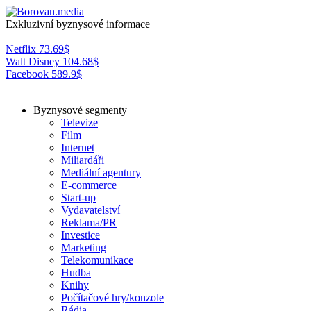
Exkluzivní byznysové informace
Netflix
73.69
$
Walt Disney
104.68
$
Facebook
589.9
$
Byznysové segmenty
Televize
Film
Internet
Miliardáři
Mediální agentury
E-commerce
Start-up
Vydavatelství
Reklama/PR
Investice
Marketing
Telekomunikace
Hudba
Knihy
Počítačové hry/konzole
Rádia