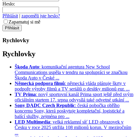
Heslo:
Přihlásit
|
zapoměli jste heslo?
Zapamatuj si mě
Rychlovky
Rychlovky
Škoda Auto
: komunikační agentura New School
Communications uspěla v tendru na spolupráci se značkou
Škoda Auto v České ...
Německá podpora filmů
: německá vláda plánuje škrty v
podpoře výroby filmů a TV seriálů o desítky milionů eur. ...
TV Prima
: nový sportovní kanál Prima sport ještě před svým
oficiálním startem 17. srpna odvysílá také odvetné utkání ...
Sony DADC Czech Republic
: česká pobočka obřího
koncernu Sony, která poskytuje kompletační, logistické a
balící služby, zejména pro ...
LED Multimedia
: velká reklamní síť LED obrazovek v
Česku v roce 2025 utržila 108 milionů korun. V meziročním
...