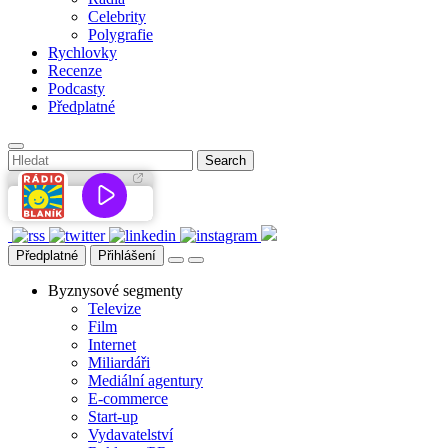
Celebrity
Polygrafie
Rychlovky
Recenze
Podcasty
Předplatné
Předplatné
Přihlášení
Byznysové segmenty
Televize
Film
Internet
Miliardáři
Mediální agentury
E-commerce
Start-up
Vydavatelství