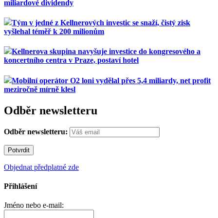
miliardové dividendy
Tým v jedné z Kellnerových investic se snaží, čistý zisk
vyšlehal téměř k 200 milionům
Kellnerova skupina navyšuje investice do kongresového a
koncertního centra v Praze, postaví hotel
Mobilní operátor O2 loni vydělal přes 5,4 miliardy, net profit
meziročně mírně klesl
Odběr newsletteru
Odběr newsletteru:
Objednat předplatné zde
Přihlášení
Jméno nebo e-mail: