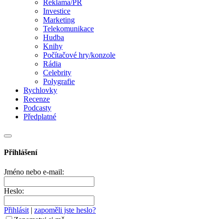
Reklama/PR
Investice
Marketing
Telekomunikace
Hudba
Knihy
Počítačové hry/konzole
Rádia
Celebrity
Polygrafie
Rychlovky
Recenze
Podcasty
Předplatné
Přihlášení
Jméno nebo e-mail:
Heslo:
Přihlásit
|
zapoměli jste heslo?