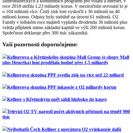
zaměstnaneckých a komunitních programů pro volání a internet, v
roce 2018 utržila 1,23 miliardy korun. V meziročním srovnání to je
o 104 milionů více. Čistý zisk loni vyskočil z 36 milionů na 40
milionů korun. Odpisy byly stabilně na úrovni 61 milionů. O2
Family v loňském roce majiteli vyplatila dividendu 36 milionů plus
vrátila příplatek mimo základní kapitál ve výši 200 milionů korun.
Společnost deklaruje přes 300 tisíc zákazníků.
Vaší pozornosti doporučujeme:
Kellnerova a Křetínského skupina Mall Group (e-shopy Mall
plus Heuréka) loni prodělala hodně přes 1,5 miliardy
Kellnerova skupina PPF zvedla zisk na více než 22 miliard
Kellnerova skupina PPF inkasuje z O2 miliardy korun
Kellner s Křetínským opět sáhli hluboko do kapsy
Televizi O2 TV narostl počet aktivních přístupů na téměř 900
tisíc
Nejbohatší Čech Kellner z operátora O2 vyinkasuje další