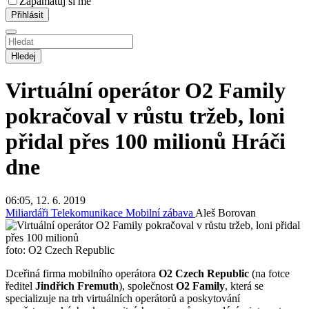
Zapamatuj si mě
Hledej
Virtuální operátor O2 Family
pokračoval v růstu tržeb, loni
přidal přes 100 milionů
Hráči
dne
06:05, 12. 6. 2019
Miliardáři
Telekomunikace
Mobilní zábava
Aleš Borovan
foto: O2 Czech Republic
Dceřiná firma mobilního operátora
O2 Czech Republic
(na fotce
ředitel
Jindřich Fremuth
), společnost
O2 Family
, která se
specializuje na trh virtuálních operátorů a poskytování