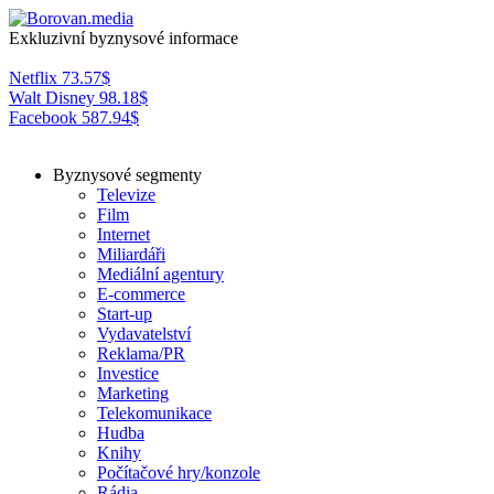
Exkluzivní byznysové informace
Netflix
73.57
$
Walt Disney
98.18
$
Facebook
587.94
$
Byznysové segmenty
Televize
Film
Internet
Miliardáři
Mediální agentury
E-commerce
Start-up
Vydavatelství
Reklama/PR
Investice
Marketing
Telekomunikace
Hudba
Knihy
Počítačové hry/konzole
Rádia