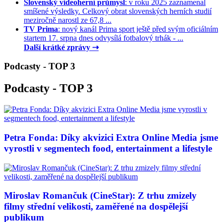
Slovenský videoherní průmysl
: v roku 2025 zaznamenal
smíšené výsledky. Celkový obrat slovenských herních studií
meziročně narostl ze 67,8 ...
TV Prima
: nový kanál Prima sport ještě před svým oficiálním
startem 17. srpna dnes odvysílá fotbalový trhák - ...
Další krátké zprávy ⇢
Podcasty - TOP 3
Podcasty - TOP 3
Petra Fonda: Díky akvizici Extra Online Media jsme
vyrostli v segmentech food, entertainment a lifestyle
Miroslav Romančuk (CineStar): Z trhu zmizely
filmy střední velikosti, zaměřené na dospělejší
publikum